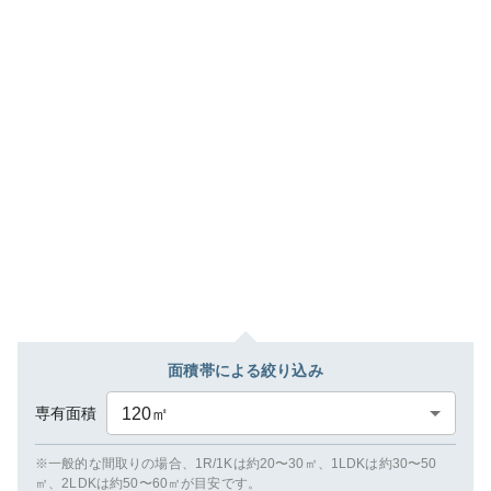
面積帯による絞り込み
専有面積
120
㎡
※一般的な間取りの場合、1R/1Kは約20〜30㎡、1LDKは約30〜50
㎡、2LDKは約50〜60㎡が目安です。