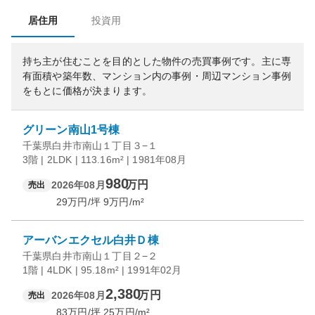
居住用
投資用
持ち主が住むことを目的とした物件の売買事例です。
主に専
有面積や築年数、マンション内の事例・周辺マンション事例
をもとに価格が決まります。
グリーン南山1号棟
千葉県白井市南山１丁目３−１
3階 | 2LDK | 113.16m² | 1981年08月
980
万円
2026年08月
売出
29
万円/坪
9
万円/m²
アーバンエクセル白井Ｄ棟
千葉県白井市南山１丁目２−２
1階 | 4LDK | 95.18m² | 1991年02月
2,380
万円
2026年08月
売出
83
万円/坪
25
万円/m²