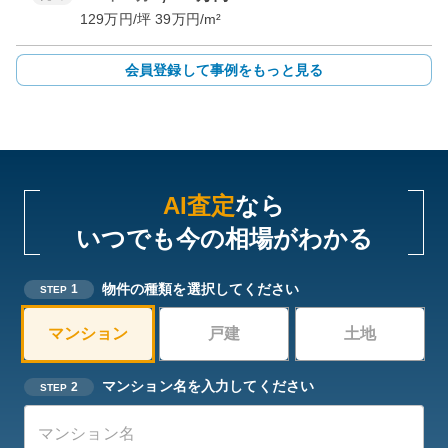
129
万円/坪
39
万円/m²
会員登録して事例をもっと見る
AI査定
なら
いつでも今の相場がわかる
物件の種類を選択してください
1
STEP
マンション
戸建
土地
マンション名を入力してください
2
STEP