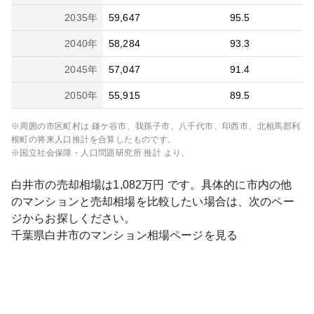
2035
年
59,647
95.5
2040
年
58,284
93.3
2045
年
57,047
91.4
2050
年
55,915
89.5
※周囲の市区町村は
鎌ケ谷市、我孫子市、八千代市、印西市、北相馬郡利
根町
の将来人口推計を合算したものです。
※国立社会保障・人口問題研究所 推計 より。
白井市
の売却相場は
1,082
万円 です。具体的に市内の他
のマンションと売却相場を比較したい場合は、次のペー
ジからお探しください。
千葉県
白井市
のマンション相場ページを見る