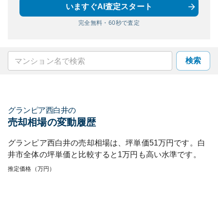
いますぐAI査定スタート
完全無料・60秒で査定
検索
グランピア西白井
の
売却相場の変動履歴
グランピア西白井
の売却相場は、坪単価
51
万円です。
白
井市
全体の坪単価と比較すると
1
万円も
高い
水準です。
推定価格（万円）