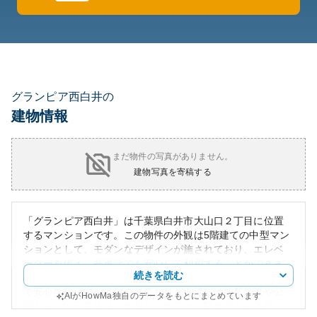
グランピア西白井の
建物情報
まだ物件の写真がありません。
建物写真を寄稿する
「グランピア西白井」は千葉県白井市大山口２丁目に位置
するマンションです。この物件の外観は5階建ての中型マン
ションとして、モダンなデザインが施されており、エレベ
ーターを備え、高層階でも安心して利用することができま
続きを読む
す。周辺環境としては、住宅街に位置しているため、静か
で安心な住環境が提供されており、近隣には商業施設や公
AIがHowMa独自のデータをもとにまとめています
園もあり、日常生活に便利な立地です。駐車場も特徴的