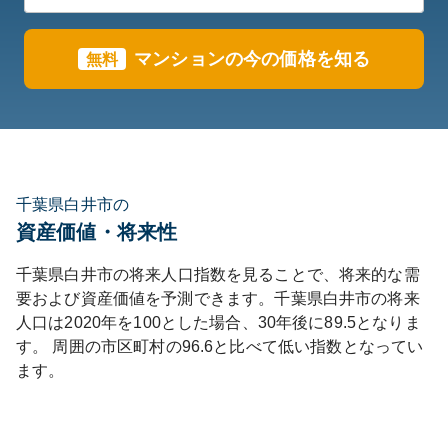
マンションの今の価格を知る
無料
千葉県白井市の
資産価値・将来性
千葉県
白井市
の将来人口指数を見ることで、将来的な需
要および資産価値を予測できます。
千葉県
白井市
の将来
人口は
2020
年を100とした場合、30年後に
89.5
となりま
す。
周囲の市区町村の
96.6
と比べて
低い
指数となってい
ます。