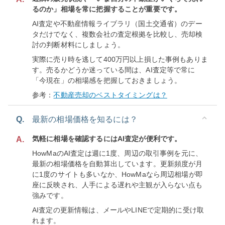
るのか」相場を常に把握することが重要です。
AI査定や不動産情報ライブラリ（国土交通省）のデー
タだけでなく、複数会社の査定根拠を比較し、売却検
討の判断材料にしましょう。
実際に売り時を逃して400万円以上損した事例もありま
す。売るかどうか迷っている間は、AI査定等で常に
「今現在」の相場感を把握しておきましょう。
参考：
不動産売却のベストタイミングは？
Q.
最新の相場価格を知るには？
気軽に相場を確認するにはAI査定が便利です。
A.
HowMaのAI査定は週に1度、周辺の取引事例を元に、
最新の相場価格を自動算出しています。更新頻度が月
に1度のサイトも多いなか、HowMaなら周辺相場が即
座に反映され、人手による遅れや主観が入らない点も
強みです。
AI査定の更新情報は、メールやLINEで定期的に受け取
れます。