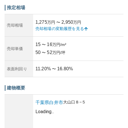
で、十分な広さが用意されているため、車を持つご家庭に
も便利です。
推定相場
資産価値については、千葉県内でも比較的リーズナブルな
価格設定がされていますが、地域の発展状況や新たなイン
1,275
2,950
万円
〜
万円
フラの整備による将来的な値上がりも期待できる地域で
売却相場
売却相場の変動履歴を見る
す。所有リスクに関しては、地元の災害履歴やその他の環
境要因を考慮し、適切な保険加入およびメンテナンスを行
うことが重要です。築年数や管理状態については、信頼で
15
16
〜
万円/m²
きる情報があれば、それを基に順位づけを行うことをおす
売却単価
50
52
すめします。マンションはファミリー層に高い人気があり
〜
万円/坪
ますが、購入を検討する際には、最新の市場動向も重要な
要素としてチェックしておくべきです。
11.20
%
16.80
%
表面利回り
〜
建物概要
大山口
８−５
千葉県
白井市
Loading...