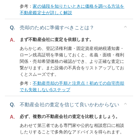
参考：
家の値段を知りたいときに価格を調べる方法を
不動産鑑定士が詳しく解説
Q.
売却のために準備すべきことは？
まず不動産会社に査定を依頼します。
A.
あらかじめ、登記済権利書・固定資産税納税通知書・
ローン残高証明を準備しておくと、名義・面積・権利
関係・売却希望価格の確認ができ、より正確な査定に
繋がります。また設備の不具合をリストアップしてお
くとスムーズです。
参考：
不動産売却の手順と注意点！初めての自宅売却
でも失敗しない5ステップ
Q.
不動産会社の査定を信じて良いかわからない
必ず、複数の不動産会社の査定を比較しましょう。
A.
あわせて第三者である専門家や公的な相談窓口に相談
したりすることで多角的なアドバイスを得られます。