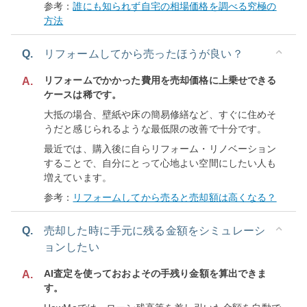
参考：
誰にも知られず自宅の相場価格を調べる究極の
方法
Q.
リフォームしてから売ったほうが良い？
リフォームでかかった費用を売却価格に上乗せできる
A.
ケースは稀です。
大抵の場合、壁紙や床の簡易修繕など、すぐに住めそ
うだと感じられるような最低限の改善で十分です。
最近では、購入後に自らリフォーム・リノベーション
することで、自分にとって心地よい空間にしたい人も
増えています。
参考：
リフォームしてから売ると売却額は高くなる？
Q.
売却した時に手元に残る金額をシミュレーシ
ョンしたい
AI査定を使っておおよその手残り金額を算出できま
A.
す。