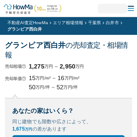
不動産AI査定HowMa
エリア相場情報
千葉県
白井市
グランピア西白井
グランピア西白井
の売却査定・相場情
報
1,275
2,950
万円
～
万円
売却相場
15
16
万円/m²
～
万円/m²
売却単価
50
52
万円/坪
～
万円/坪
あなたの家はいくら？
同じ建物でも階数や広さによって、
1,675
の
差があります
万円