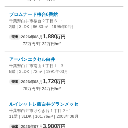
プロムナード桜台6番館
千葉県白井市桜台２丁目６−１
2階 | 3LDK | 86.33m² | 1995年02月
1,880
万円
2026年08月
売出
72
万円/坪
22
万円/m²
アーバンエクセル白井
千葉県白井市南山１丁目１−３
5階 | 3LDK | 72m² | 1991年03月
1,720
万円
2026年08月
売出
79
万円/坪
24
万円/m²
ルイシャトレ西白井グランメッセ
千葉県白井市けやき台１丁目２−１
11階 | 3LDK | 101.76m² | 2003年08月
3,980
万円
2026年07月
売出