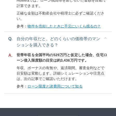
HowMaでは、ローン残高等を差し引いた金額を自動で
計算できます。
正確な金額は不動産会社や税理士に必ずご確認くださ
い。
参考：
物件を売却したときに手元にいくら残るの？
Q.
自分の年収だと、どのくらいの価格帯のマン
ションを購入できる？
世帯年収を全国平均の529万円と仮定した場合、住宅ロ
A.
ーン借入限度額の目安は約3,436万円です。
年収、ボーナスの有無や、返済期間、審査金利などで
目安額は変動します。詳細シミュレーションや注意点
は、次の記事でご確認いただけます。
参考：
ローン限度と諸費用について知る