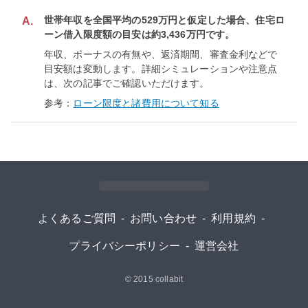
世帯年収を全国平均の529万円と仮定した場合、住宅ロ
A.
ーン借入限度額の目安は約3,436万円です。
年収、ボーナスの有無や、返済期間、審査金利などで
目安額は変動します。詳細シミュレーションや注意点
は、次の記事でご確認いただけます。
参考：
ローン限度と諸費用について知る
よくあるご質問
-
お問い合わせ
-
利用規約
-
プライバシーポリシー
-
運営会社
© 2015
collabit