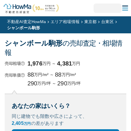
不動産AI査定HowMa
エリア相場情報
東京都
台東区
シャンボール駒形
シャンボール駒形
の売却査定・相場情
報
1,976
4,381
万円
～
万円
売却相場
88
88
万円/m²
～
万円/m²
売却単価
290
290
万円/坪
～
万円/坪
あなたの家はいくら？
同じ建物でも階数や広さによって、
2,405
の
差があります
万円