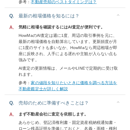
参考：
不動産売却のベストタイミングは？
Q.
最新の相場価格を知るには？
気軽に相場を確認するにはAI査定が便利です。
A.
HowMaのAI査定は週に1度、周辺の取引事例を元に、
最新の相場価格を自動算出しています。更新頻度が月
に1度のサイトも多いなか、HowMaなら周辺相場が即
座に反映され、人手による遅れや主観が入らない点も
強みです。
AI査定の更新情報は、メールやLINEで定期的に受け取
れます。
参考：
家の値段を知りたいときに価格を調べる方法を
不動産鑑定士が詳しく解説
Q.
売却のために準備すべきことは？
まず不動産会社に査定を依頼します。
A.
あらかじめ、登記済権利書・固定資産税納税通知書・
ローン残高証明を準備しておくと、名義・面積・権利