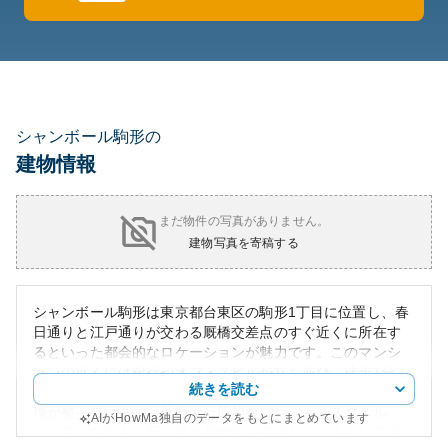
シャンボール駒形の
建物情報
まだ物件の写真がありません。
建物写真を寄稿する
シャンボール駒形は東京都台東区の駒形1丁目に位置し、春
日通りと江戸通りが交わる厩橋交差点のすぐ近くに所在す
るといった都会的なロケーションが魅力です。このマンシ
ョンの近くには銀行やオフィスビルが立ち並び、徒歩1分で
続きを読む
行けるコンビニエンスストアがあるなど、非常に便利な環
境が整っています。外観は一般的なマンションスタイル
AIがHowMa独自のデータをもとにまとめています
で、多くの住人に安心感と利便性を提供しています。資産