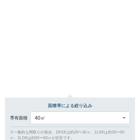
面積帯による絞り込み
専有面積
40
㎡
※一般的な間取りの場合、1R/1Kは約20〜30㎡、1LDKは約30〜50
㎡、2LDKは約50〜60㎡が目安です。