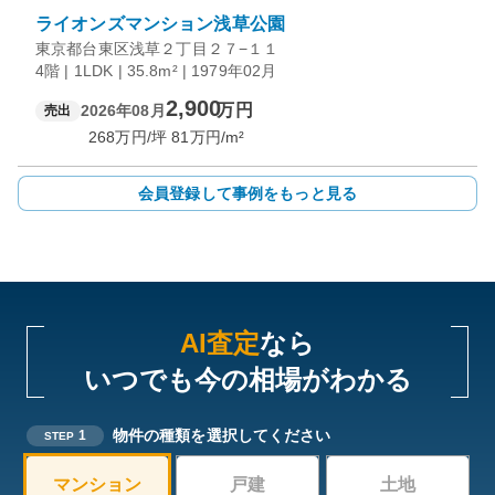
ライオンズマンション浅草公園
東京都台東区浅草２丁目２７−１１
4階 | 1LDK | 35.8m² | 1979年02月
2,900
万円
2026年08月
売出
268
万円/坪
81
万円/m²
会員登録して事例をもっと見る
AI査定
なら
いつでも今の相場がわかる
物件の種類を選択してください
1
STEP
マンション
戸建
土地