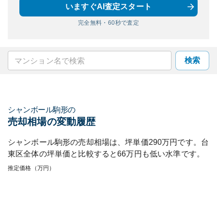
いますぐAI査定スタート
完全無料・60秒で査定
検索
シャンボール駒形
の
売却相場の変動履歴
シャンボール駒形
の売却相場は、坪単価
290
万円です。
台
東区
全体の坪単価と比較すると
66
万円も
低い
水準です。
推定価格（万円）