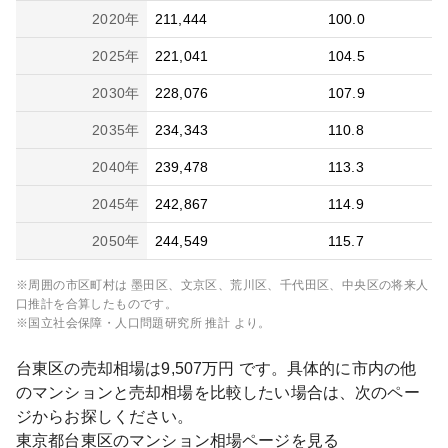
2020
年
211,444
100.0
2025
年
221,041
104.5
2030
年
228,076
107.9
2035
年
234,343
110.8
2040
年
239,478
113.3
2045
年
242,867
114.9
2050
年
244,549
115.7
※周囲の市区町村は
墨田区、文京区、荒川区、千代田区、中央区
の将来人
口推計を合算したものです。
※国立社会保障・人口問題研究所 推計 より。
台東区
の売却相場は
9,507
万円 です。具体的に市内の他
のマンションと売却相場を比較したい場合は、次のペー
ジからお探しください。
東京都
台東区
のマンション相場ページを見る