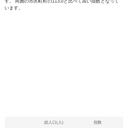
す。
周囲の市区町村の
113.0
と比べて
高い
指数となって
います。
総人口(人)
指数