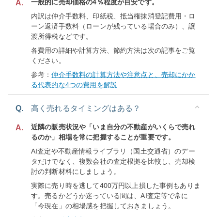
一般的に売却価格の4％程度が目安です。
A.
内訳は仲介手数料、印紙税、抵当権抹消登記費用・ロ
ーン返済手数料（ローンが残っている場合のみ）、譲
渡所得税などです。
各費用の詳細や計算方法、節約方法は次の記事をご覧
ください。
参考：
仲介手数料の計算方法や注意点と、売却にかか
る代表的な4つの費用を解説
Q.
高く売れるタイミングはある？
近隣の販売状況や「いま自分の不動産がいくらで売れ
A.
るのか」相場を常に把握することが重要です。
AI査定や不動産情報ライブラリ（国土交通省）のデー
タだけでなく、複数会社の査定根拠を比較し、売却検
討の判断材料にしましょう。
実際に売り時を逃して400万円以上損した事例もありま
す。売るかどうか迷っている間は、AI査定等で常に
「今現在」の相場感を把握しておきましょう。