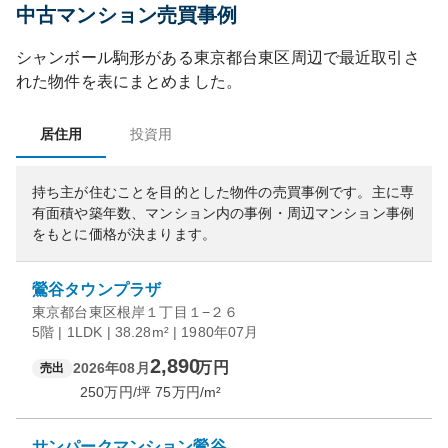
中古マンション売買事例
シャンボール駒形
がある
東京都
台東区
周辺で最近取引さ
れた物件を表にまとめました。
居住用
投資用
持ち主が住むことを目的とした物件の売買事例です。
主に専
有面積や築年数、マンション内の事例・周辺マンション事例
をもとに価格が決まります。
鶯谷タウンプラザ
東京都台東区根岸１丁目１−２６
5階 | 1LDK | 38.28m² | 1980年07月
2,890
万円
2026年08月
売出
250
万円/坪
75
万円/m²
サンパークマンション鶯谷