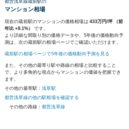
都営浅草線蔵前駅の
マンション相場
現在の
蔵前
駅のマンションの価格相場は
433
万円/坪 （前
年比
+8.1%
）
です。
より詳細な間取り別の価格データや、5年後の価格動向予
測は、次の
蔵前
駅の相場ページでご確認いただけます。
蔵前
駅の相場ページで5年後の価格動向予測を見る
また、その他の最寄り駅や路線の相場と比較すること
で、より多角的な視点からマンションの価値を把握でき
ます。
その他の最寄駅：
浅草
駅
都営浅草線
の他の駅相場を確認する
その他の路線：
都営浅草線