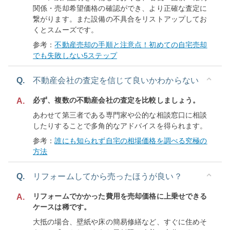
関係・売却希望価格の確認ができ、より正確な査定に
繋がります。また設備の不具合をリストアップしてお
くとスムーズです。
参考：
不動産売却の手順と注意点！初めての自宅売却
でも失敗しない5ステップ
Q.
不動産会社の査定を信じて良いかわからない
必ず、複数の不動産会社の査定を比較しましょう。
A.
あわせて第三者である専門家や公的な相談窓口に相談
したりすることで多角的なアドバイスを得られます。
参考：
誰にも知られず自宅の相場価格を調べる究極の
方法
Q.
リフォームしてから売ったほうが良い？
リフォームでかかった費用を売却価格に上乗せできる
A.
ケースは稀です。
大抵の場合、壁紙や床の簡易修繕など、すぐに住めそ