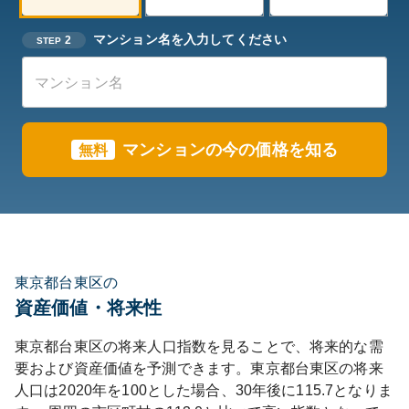
マンション名を入力してください
2
STEP
マンションの今の価格を知る
無料
東京都台東区の
資産価値・将来性
東京都
台東区
の将来人口指数を見ることで、将来的な需
要および資産価値を予測できます。
東京都
台東区
の将来
人口は
2020
年を100とした場合、30年後に
115.7
となりま