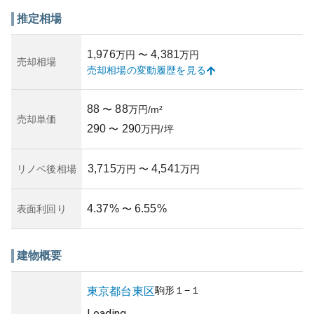
価値や投資対象としても魅力的で、都心へのアクセスが良
いため賃貸需要が見込まれます。ただし、周辺はオフィス
推定相場
街であるため人が多く行き交い、騒音が気になることもリ
スクとして考慮する必要があります。築年数や管理状況に
1,976
4,381
万円
〜
万円
関しての詳細情報は見当たらなかったため、物件購入を考
売却相場
売却相場の変動履歴を見る
える際には現地での確認をおすすめします。
88
88
〜
万円/m²
売却単価
290
290
〜
万円/坪
3,715
4,541
リノベ後相場
万円
〜
万円
4.37
%
6.55
%
表面利回り
〜
建物概要
駒形
１−１
東京都
台東区
Loading...