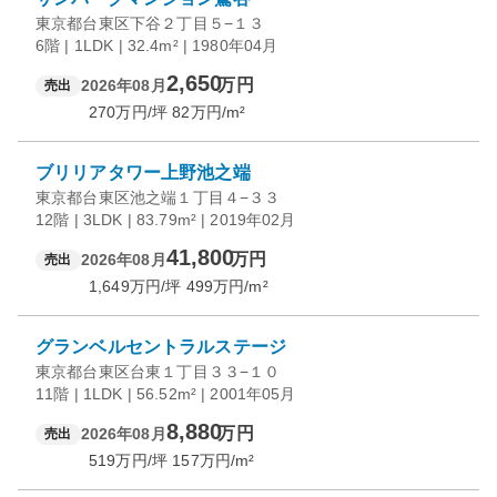
東京都台東区下谷２丁目５−１３
6階 | 1LDK | 32.4m² | 1980年04月
2,650
万円
2026年08月
売出
270
万円/坪
82
万円/m²
ブリリアタワー上野池之端
東京都台東区池之端１丁目４−３３
12階 | 3LDK | 83.79m² | 2019年02月
41,800
万円
2026年08月
売出
1,649
万円/坪
499
万円/m²
グランベルセントラルステージ
東京都台東区台東１丁目３３−１０
11階 | 1LDK | 56.52m² | 2001年05月
8,880
万円
2026年08月
売出
519
万円/坪
157
万円/m²