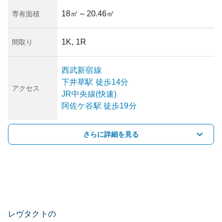
18㎡
～20.46㎡
専有面積
1K, 1R
間取り
西武新宿線
下井草
駅
徒歩14分
アクセス
JR中央線(快速)
阿佐ケ谷
駅
徒歩19分
さらに詳細を見る
レヴタクトの