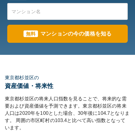
マンションの今の価格を知る
無料
東京都杉並区の
資産価値・将来性
東京都
杉並区
の将来人口指数を見ることで、将来的な需
要および資産価値を予測できます。
東京都
杉並区
の将来
人口は
2020
年を100とした場合、30年後に
104.7
となりま
す。
周囲の市区町村の
103.4
と比べて
高い
指数となって
います。