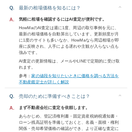
Q.
最新の相場価格を知るには？
気軽に相場を確認するにはAI査定が便利です。
A.
HowMaのAI査定は週に1度、周辺の取引事例を元に、
最新の相場価格を自動算出しています。更新頻度が月
に1度のサイトも多いなか、HowMaなら周辺相場が即
座に反映され、人手による遅れや主観が入らない点も
強みです。
AI査定の更新情報は、メールやLINEで定期的に受け取
れます。
参考：
家の値段を知りたいときに価格を調べる方法を
不動産鑑定士が詳しく解説
Q.
売却のために準備すべきことは？
まず不動産会社に査定を依頼します。
A.
あらかじめ、登記済権利書・固定資産税納税通知書・
ローン残高証明を準備しておくと、名義・面積・権利
関係・売却希望価格の確認ができ、より正確な査定に