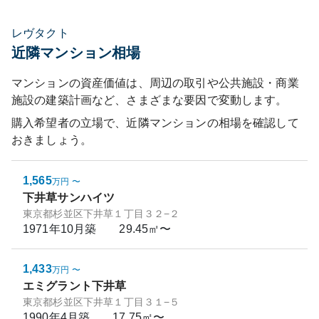
レヴタクト
近隣マンション相場
マンションの資産価値は、周辺の取引や公共施設・商業
施設の建築計画など、さまざまな要因で変動します。
購入希望者の立場で、近隣マンションの相場を確認して
おきましょう。
1,565
万円
〜
下井草サンハイツ
東京都杉並区下井草１丁目３２−２
1971年10月
築
29.45㎡〜
1,433
万円
〜
エミグラント下井草
東京都杉並区下井草１丁目３１−５
1990年4月
築
17.75㎡〜