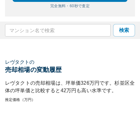
完全無料・60秒で査定
検索
レヴタクト
の
売却相場の変動履歴
レヴタクト
の売却相場は、坪単価
326
万円です。
杉並区
全
体の坪単価と比較すると
42
万円も
高い
水準です。
推定価格（万円）