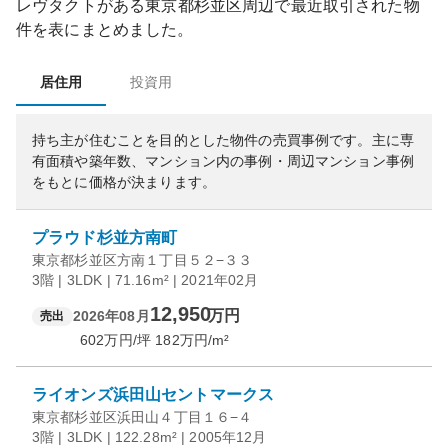
レヴタクト
がある
東京都
杉並区
周辺で最近取引された物
件を表にまとめました。
居住用
投資用
持ち主が住むことを目的とした物件の売買事例です。
主に専
有面積や築年数、マンション内の事例・周辺マンション事例
をもとに価格が決まります。
プラウド杉並方南町
東京都杉並区方南１丁目５２−３３
3階 | 3LDK | 71.16m² | 2021年02月
12,950
万円
2026年08月
売出
602
万円/坪
182
万円/m²
ライオンズ浜田山セントマークス
東京都杉並区浜田山４丁目１６−４
3階 | 3LDK | 122.28m² | 2005年12月