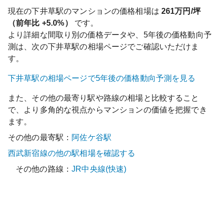
現在の
下井草
駅のマンションの価格相場は
261
万円/坪
（前年比
+5.0%
）
です。
より詳細な間取り別の価格データや、5年後の価格動向予
測は、次の
下井草
駅の相場ページでご確認いただけま
す。
下井草
駅の相場ページで5年後の価格動向予測を見る
また、その他の最寄り駅や路線の相場と比較すること
で、より多角的な視点からマンションの価値を把握でき
ます。
その他の最寄駅：
阿佐ケ谷
駅
西武新宿線
の他の駅相場を確認する
その他の路線：
JR中央線(快速)