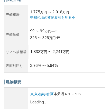
年劣化によるメンテナンス費用が増加する可能性があるこ
とに留意が必要です。また、杉並区は都心へのアクセスが
1,775
2,018
万円
〜
万円
便利ですが、交通費のコストがかかるため生活費のプラン
売却相場
売却相場の変動履歴を見る
ニングが重要です。適切な管理体制が整っているかどうか
も所有リスクを判断する要素となります。
99
99
〜
万円/m²
売却単価
326
326
〜
万円/坪
1,833
2,241
リノベ後相場
万円
〜
万円
3.76
%
5.64
%
表面利回り
〜
建物概要
本天沼
４１－１６
東京都
杉並区
Loading...