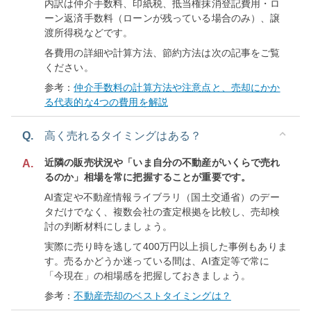
内訳は仲介手数料、印紙税、抵当権抹消登記費用・ロ
ーン返済手数料（ローンが残っている場合のみ）、譲
渡所得税などです。
各費用の詳細や計算方法、節約方法は次の記事をご覧
ください。
参考：
仲介手数料の計算方法や注意点と、売却にかか
る代表的な4つの費用を解説
Q.
高く売れるタイミングはある？
近隣の販売状況や「いま自分の不動産がいくらで売れ
A.
るのか」相場を常に把握することが重要です。
AI査定や不動産情報ライブラリ（国土交通省）のデー
タだけでなく、複数会社の査定根拠を比較し、売却検
討の判断材料にしましょう。
実際に売り時を逃して400万円以上損した事例もありま
す。売るかどうか迷っている間は、AI査定等で常に
「今現在」の相場感を把握しておきましょう。
参考：
不動産売却のベストタイミングは？