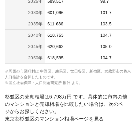
2025
年
589,517
99.7
2030
年
601,096
101.7
2035
年
611,686
103.5
2040
年
618,753
104.7
2045
年
620,662
105.0
2050
年
618,595
104.7
※周囲の市区町村は
中野区、練馬区、世田谷区、新宿区、武蔵野市
の将来
人口推計を合算したものです。
※国立社会保障・人口問題研究所 推計 より。
杉並区
の売却相場は
6,798
万円 です。具体的に市内の他
のマンションと売却相場を比較したい場合は、次のペー
ジからお探しください。
東京都
杉並区
のマンション相場ページを見る