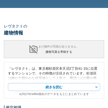
レヴタクトの
建物情報
まだ物件の写真がありません。
建物写真を寄稿する
「レヴタクト」は、東京都杉並区本天沼2丁目41-15に位置
するマンションで、その特徴が注目されています。杉並区
は静かで穏やかな住宅地として人気で、周辺には公園や商
店街が点在し、住環境が整っています。外観は現代的なデ
続きを読む
ザインが施され、高層マンションとしての存在感がありま
す。建築素材やデザインからは高級感が感じられ、不動産
AIがHowMa独自のデータをもとにまとめています
価値も安定しているとされます。さらに、杉並区は土地の
供給が限られているため資産性が高まる傾向にあります。
一方で、所有リスクについては、地震などによる影響や経
推定相場