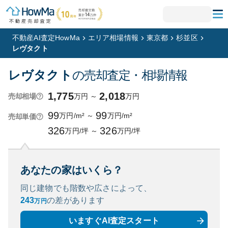
不動産AI査定HowMa
エリア相場情報
東京都
杉並区
レヴタクト
レヴタクト
の売却査定・相場情報
1,775
2,018
万円
～
万円
売却相場
99
99
万円/m²
～
万円/m²
売却単価
326
326
万円/坪
～
万円/坪
あなたの家はいくら？
同じ建物でも階数や広さによって、
243
の
差があります
万円
いますぐAI査定スタート