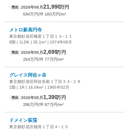
21,990
万円
2026年08月
売出
594
万円/坪
180
万円/m²
メトロ新高円寺
東京都杉並区梅里１丁目１３−１１
8階 | 1LDK | 35.1m² | 1974年08月
2,699
万円
2026年08月
売出
254
万円/坪
77
万円/m²
グレイス阿佐ヶ谷
東京都杉並区阿佐谷南１丁目３３−２８
1階 | 1R | 16.04m² | 1985年02月
1,390
万円
2026年08月
売出
286
万円/坪
87
万円/m²
ドメイン荻窪
東京都杉並区桃井１丁目４−１５