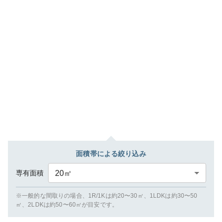
面積帯による絞り込み
専有面積
20
㎡
※一般的な間取りの場合、1R/1Kは約20〜30㎡、1LDKは約30〜50
㎡、2LDKは約50〜60㎡が目安です。