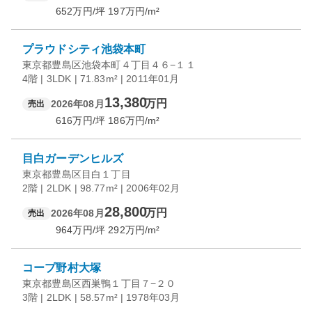
652
万円/坪
197
万円/m²
プラウドシティ池袋本町
東京都豊島区池袋本町４丁目４６−１１
4階 | 3LDK | 71.83m² | 2011年01月
13,380
万円
2026年08月
売出
616
万円/坪
186
万円/m²
目白ガーデンヒルズ
東京都豊島区目白１丁目
2階 | 2LDK | 98.77m² | 2006年02月
28,800
万円
2026年08月
売出
964
万円/坪
292
万円/m²
コープ野村大塚
東京都豊島区西巣鴨１丁目７−２０
3階 | 2LDK | 58.57m² | 1978年03月