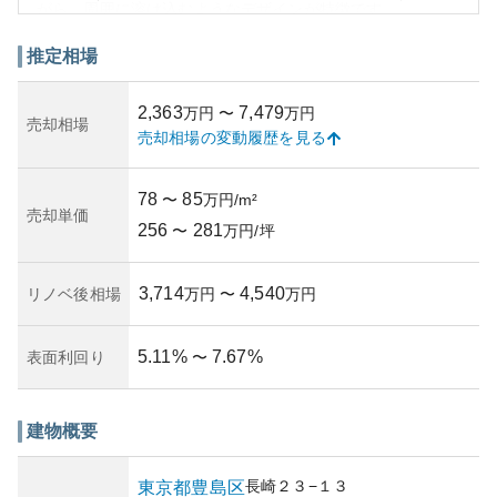
がら、周囲に溶け込むようなデザインが特徴です。
周辺には商店街や飲食店が多く、生活利便性が高いエリア
です。また、公園などの緑地も点在しているため、子育て
推定相場
ファミリーや静かに暮らしたい方に適しています。築年数
や管理状況は公開されている情報では詳しくは把握できま
2,363
7,479
万円
〜
万円
せんが、評価の指標となる維持管理の質が見えてきます。
売却相場
売却相場の変動履歴を見る
資産価値に関しては、豊島区の中でもアクセスの良さや生
活環境の充実度が下支えになっており、比較的安定してい
ると言えるでしょう。
78
85
〜
万円/m²
所有リスクに関しては、築年数により多少異なるものの、
売却単価
256
281
良好な立地条件がカバーし、将来的な資産下落リスクは他
〜
万円/坪
のエリアと比べて低い傾向にあるでしょう。マンション購
入時には地震や火災などへの耐災リスクについても確認が
3,714
4,540
リノベ後相場
万円
〜
万円
推奨されます。
5.11
%
7.67
%
表面利回り
〜
建物概要
長崎
２３−１３
東京都
豊島区