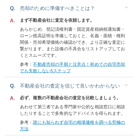
Q.
売却のために準備すべきことは？
まず不動産会社に査定を依頼します。
A.
あらかじめ、登記済権利書・固定資産税納税通知書・
ローン残高証明を準備しておくと、名義・面積・権利
関係・売却希望価格の確認ができ、より正確な査定に
繋がります。また設備の不具合をリストアップしてお
くとスムーズです。
参考：
不動産売却の手順と注意点！初めての自宅売却
でも失敗しない5ステップ
Q.
不動産会社の査定を信じて良いかわからない
必ず、複数の不動産会社の査定を比較しましょう。
A.
あわせて第三者である専門家や公的な相談窓口に相談
したりすることで多角的なアドバイスを得られます。
参考：
誰にも知られず自宅の相場価格を調べる究極の
方法