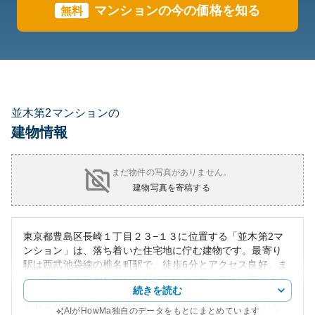
マンションの今の価格を知る
無料
並木第2マンションの
建物情報
まだ物件の写真がありません。
建物写真を寄稿する
東京都豊島区長崎１丁目２３−１３に位置する「並木第2マ
ンション」は、落ち着いた住宅地に佇む建物です。最寄り
駅は西武池袋線の椎名町駅で、徒歩6分とアクセス良好。ま
た、東京メトロ副都心線要町駅も徒歩7分、さらに東京メト
続きを読む
ロ有楽町線千川駅へも徒歩14分となっており、都心へのア
クセスが非常に便利な立地です。外観はシンプルでありな
AIがHowMa独自のデータをもとにまとめています