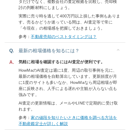
タだけでなく、複数会社の査定根拠を比較し、売却検
討の判断材料にしましょう。
実際に売り時を逃して400万円以上損した事例もありま
す。売るかどうか迷っている間は、AI査定等で常に
「今現在」の相場感を把握しておきましょう。
参考：
不動産売却のベストタイミングは？
Q.
最新の相場価格を知るには？
気軽に相場を確認するにはAI査定が便利です。
A.
HowMaのAI査定は週に1度、周辺の取引事例を元に、
最新の相場価格を自動算出しています。更新頻度が月
に1度のサイトも多いなか、HowMaなら周辺相場が即
座に反映され、人手による遅れや主観が入らない点も
強みです。
AI査定の更新情報は、メールやLINEで定期的に受け取
れます。
参考：
家の値段を知りたいときに価格を調べる方法を
不動産鑑定士が詳しく解説