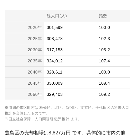
総人口(人)
指数
2020
年
301,599
100.0
2025
年
308,478
102.3
2030
年
317,153
105.2
2035
年
324,012
107.4
2040
年
328,611
109.0
2045
年
330,009
109.4
2050
年
329,403
109.2
※周囲の市区町村は
板橋区、北区、新宿区、文京区、千代田区
の将来人口
推計を合算したものです。
※国立社会保障・人口問題研究所 推計 より。
豊島区
の売却相場は
8,827
万円 です。具体的に市内の他