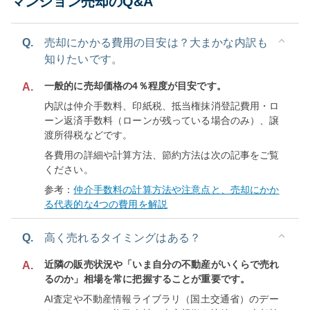
マンション売却のQ&A
Q.
売却にかかる費用の目安は？大まかな内訳も
知りたいです。
一般的に売却価格の4％程度が目安です。
A.
内訳は仲介手数料、印紙税、抵当権抹消登記費用・ロ
ーン返済手数料（ローンが残っている場合のみ）、譲
渡所得税などです。
各費用の詳細や計算方法、節約方法は次の記事をご覧
ください。
参考：
仲介手数料の計算方法や注意点と、売却にかか
る代表的な4つの費用を解説
Q.
高く売れるタイミングはある？
近隣の販売状況や「いま自分の不動産がいくらで売れ
A.
るのか」相場を常に把握することが重要です。
AI査定や不動産情報ライブラリ（国土交通省）のデー