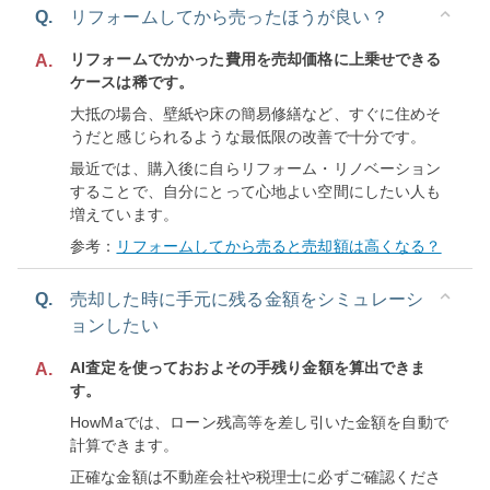
Q.
リフォームしてから売ったほうが良い？
リフォームでかかった費用を売却価格に上乗せできる
A.
ケースは稀です。
大抵の場合、壁紙や床の簡易修繕など、すぐに住めそ
うだと感じられるような最低限の改善で十分です。
最近では、購入後に自らリフォーム・リノベーション
することで、自分にとって心地よい空間にしたい人も
増えています。
参考：
リフォームしてから売ると売却額は高くなる？
Q.
売却した時に手元に残る金額をシミュレーシ
ョンしたい
AI査定を使っておおよその手残り金額を算出できま
A.
す。
HowMaでは、ローン残高等を差し引いた金額を自動で
計算できます。
正確な金額は不動産会社や税理士に必ずご確認くださ