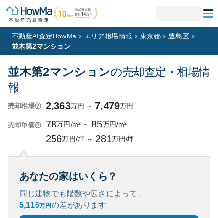
不動産AI査定HowMa
エリア相場情報
東京都
豊島区
並木第2マンション
並木第2マンション
の売却査定・相場情
報
2,363
7,479
万円
～
万円
売却相場
78
85
万円/m²
～
万円/m²
売却単価
256
281
万円/坪
～
万円/坪
あなたの家はいくら？
同じ建物でも階数や広さによって、
5,116
の
差があります
万円