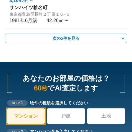
3,164
万円
〜
サンハイツ椎名町
東京都豊島区長崎２丁目１６−３
1981年6月
築
42.26㎡〜
次の5件を見る
あなたのお部屋の価格は？
60
でAI査定します
秒
物件の種類を選択してください
1
STEP
マンション
戸建
土地
マンション名を入力してください
2
STEP