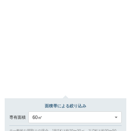
面積帯による絞り込み
専有面積
60
㎡
※一般的な間取りの場合、1R/1Kは約20〜30㎡、1LDKは約30〜50