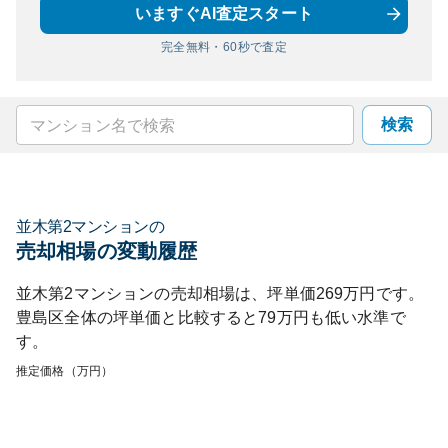
いますぐAI査定スタート
完全無料・60秒で査定
検索
並木第2マンション
の
売却相場の変動履歴
並木第2マンション
の売却相場は、坪単価
269
万円です。
豊島区
全体の坪単価と比較すると
79
万円も
低い
水準で
す。
推定価格（万円）