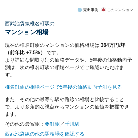
売出事例
このマンション
西武池袋線椎名町駅の
マンション相場
現在の
椎名町
駅のマンションの価格相場は
364
万円/坪
（前年比
+7.5%
）
です。
より詳細な間取り別の価格データや、5年後の価格動向予
測は、次の
椎名町
駅の相場ページでご確認いただけま
す。
椎名町
駅の相場ページで5年後の価格動向予測を見る
また、その他の最寄り駅や路線の相場と比較すること
で、より多角的な視点からマンションの価値を把握でき
ます。
その他の最寄駅：
要町
駅
／
千川
駅
西武池袋線
の他の駅相場を確認する