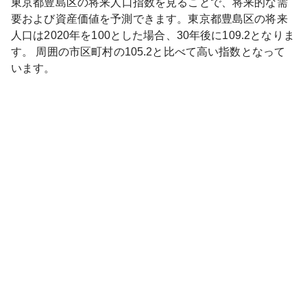
東京都
豊島区
の将来人口指数を見ることで、将来的な需
要および資産価値を予測できます。
東京都
豊島区
の将来
人口は
2020
年を100とした場合、30年後に
109.2
となりま
す。
周囲の市区町村の
105.2
と比べて
高い
指数となって
います。