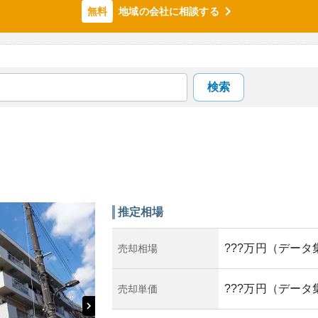
地域の会社に相談する
無料
検索
推定相場
???万円（データ
売却相場
???万円（データ
売却単価