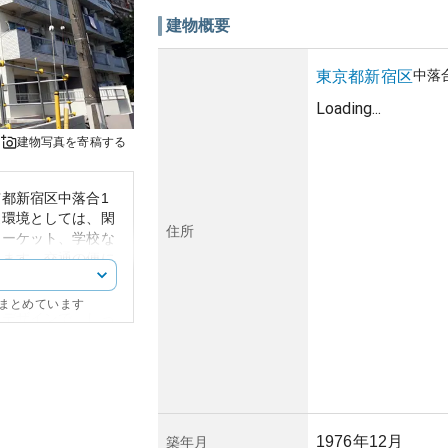
建物概要
中落
東京都
新宿区
Loading...
建物写真を寄稿する
都新宿区中落合1
辺環境としては、閑
住所
マーケット、学校な
します。交通の便に
るため、都内各地へ
にまとめています
たデザインで、しっ
の建物で、エントラ
能的なデザインにな
い新宿区にありなが
ことが可能です。賃
、投資目的としての
1976年12月
築年月