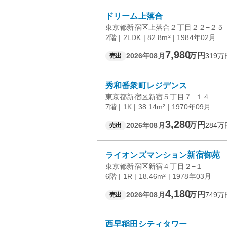
ドリーム上落合
東京都新宿区上落合２丁目２２−２５
2階 | 2LDK | 82.8m² | 1984年02月
7,980
万円
2026年08月
319
万
売出
秀和番衆町レジデンス
東京都新宿区新宿５丁目７−１４
7階 | 1K | 38.14m² | 1970年09月
3,280
万円
2026年08月
284
万
売出
ライオンズマンション新宿御苑
東京都新宿区新宿４丁目２−１
6階 | 1R | 18.46m² | 1978年03月
4,180
万円
2026年08月
749
万
売出
西早稲田シティタワー