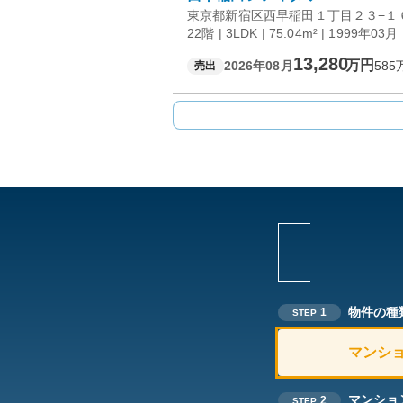
東京都新宿区西早稲田１丁目２３−１
22階 | 3LDK | 75.04m² | 1999年03月
13,280
万円
2026年08月
585
売出
物件の種
1
STEP
マンシ
マンショ
2
STEP