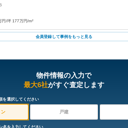
６
万円/坪
177
万円/m²
会員登録して事例をもっと見る
物件情報の入力で
最大6社
がすぐ査定します
類を選択してください
ョン
戸建
ン名を入力してください