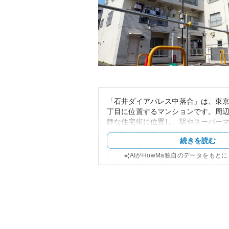
「石井ダイアパレス中落合」は、東京
丁目に位置するマンションです。周
静な住宅街に位置し、駅やスーパー
どの生活利便施設が徒歩圏内に存在
続きを読む
も優れ、複数の電車路線を利用でき
のアクセスが良好です。
AIがHowMa独自のデータをもと
外観は、時代を感じさせる落ち着い
かりとした造りが特徴です。中高層
ンスや共用施設もシンプルながら機
っています。
資産性の観点からすると、都心に近
ら、比較的手頃な価格帯で購入する
貸需要も高いエリアに位置しており