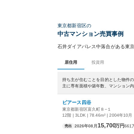
東京都新宿区の
中古マンション売買事例
石井ダイアパレス中落合
がある
東
居住用
投資用
持ち主が住むことを目的とした物件
主に専有面積や築年数、マンション
ピアース四谷
東京都新宿区富久町８−１
12階 | 3LDK | 78.46m² | 2004年10月
15,700
万円
2026年08月
661
売出