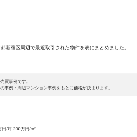
京都
新宿区
周辺で最近取引された物件を表にまとめました。
の売買事例です。
内の事例・周辺マンション事例をもとに価格が決まります。
万円/坪
200
万円/m²