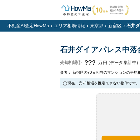
不動産AI査定HowMa
エリア相場情報
東京都
新宿区
石井ダ
石井ダイアパレス中落
???
万円 (データ集計中)
売却相場
参考： 新宿区の70㎡相当のマンションの平均相場
現在、売却相場を推定できない物件です。