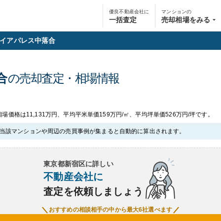
優良不動産会社に
マンションの
一括査定
売却相場をみる
イアパレス中落合
合
の売却査定・相場情報
価格は11,131万円、平均平米単価159万円/㎡、平均坪単価526万円/坪です。
当該マンションや周辺の売買事例が集まると自動的に算出されます。
東京都新宿区
に詳しい
不動産会社に
査定を依頼しましょう
おすすめの相談相手の中から最大6社選べます