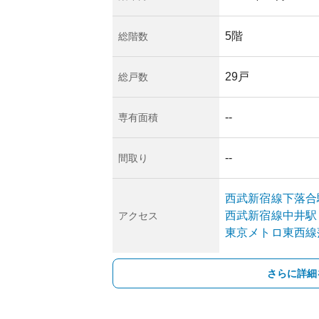
が安定していること
という利点がありま
5階
総階数
ため、耐震基準や設
。築年数が経過して
29戸
総戸数
的なメンテナンスの
能性があります。
--
専有面積
--
間取り
西武新宿線
下落合
西武新宿線
中井
駅
アクセス
東京メトロ東西線
さらに詳細