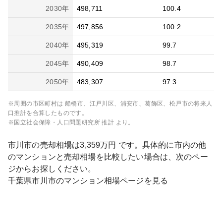
2030
年
498,711
100.4
2035
年
497,856
100.2
2040
年
495,319
99.7
2045
年
490,409
98.7
2050
年
483,307
97.3
※周囲の市区町村は
船橋市、江戸川区、浦安市、葛飾区、松戸市
の将来人
口推計を合算したものです。
※国立社会保障・人口問題研究所 推計 より。
市川市
の売却相場は
3,359
万円 です。具体的に市内の他
のマンションと売却相場を比較したい場合は、次のペー
ジからお探しください。
千葉県
市川市
のマンション相場ページを見る