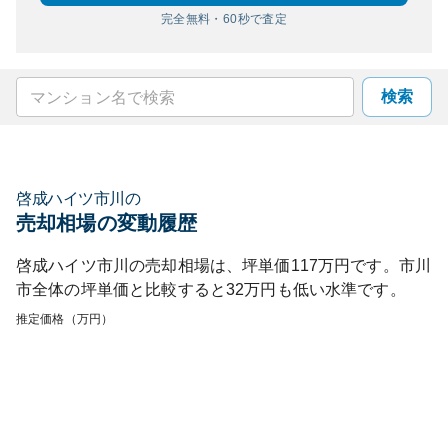
完全無料・60秒で査定
検索
啓成ハイツ市川
の
売却相場の変動履歴
啓成ハイツ市川
の売却相場は、坪単価
117
万円です。
市川
市
全体の坪単価と比較すると
32
万円も
低い
水準です。
推定価格（万円）