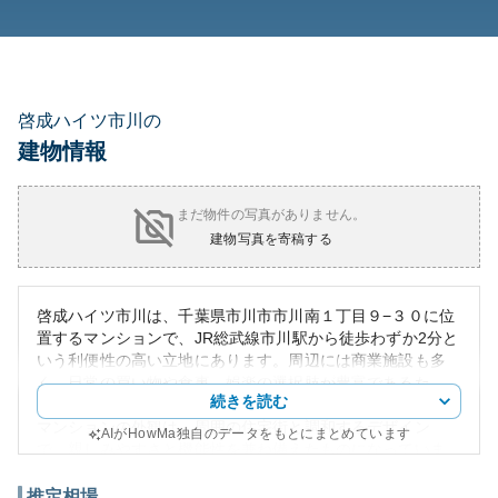
啓成ハイツ市川の
建物情報
まだ物件の写真がありません。
建物写真を寄稿する
啓成ハイツ市川は、千葉県市川市市川南１丁目９−３０に位
置するマンションで、JR総武線市川駅から徒歩わずか2分と
いう利便性の高い立地にあります。周辺には商業施設も多
く、日常の買い物や食事、娯楽の選択肢が豊富であるた
続きを読む
め、非常に生活しやすい環境が整っています。
マンションの外観は、周囲の住宅街と調和するデザイン
AIがHowMa独自のデータをもとにまとめています
で、親しみやすさと機能性を兼ね備えたものになっていま
す。市川市中央エリアというプレミアムなロケーション
は、不動産としての資産価値を高めており、市場において
推定相場