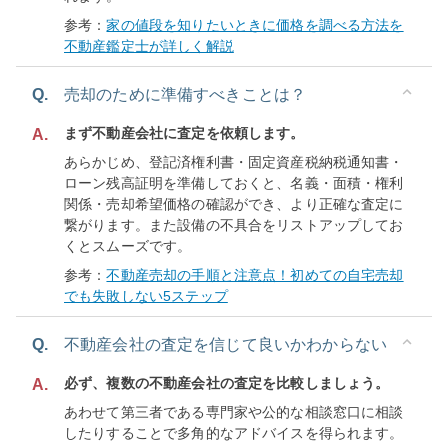
参考：
家の値段を知りたいときに価格を調べる方法を
不動産鑑定士が詳しく解説
Q.
売却のために準備すべきことは？
まず不動産会社に査定を依頼します。
A.
あらかじめ、登記済権利書・固定資産税納税通知書・
ローン残高証明を準備しておくと、名義・面積・権利
関係・売却希望価格の確認ができ、より正確な査定に
繋がります。また設備の不具合をリストアップしてお
くとスムーズです。
参考：
不動産売却の手順と注意点！初めての自宅売却
でも失敗しない5ステップ
Q.
不動産会社の査定を信じて良いかわからない
必ず、複数の不動産会社の査定を比較しましょう。
A.
あわせて第三者である専門家や公的な相談窓口に相談
したりすることで多角的なアドバイスを得られます。