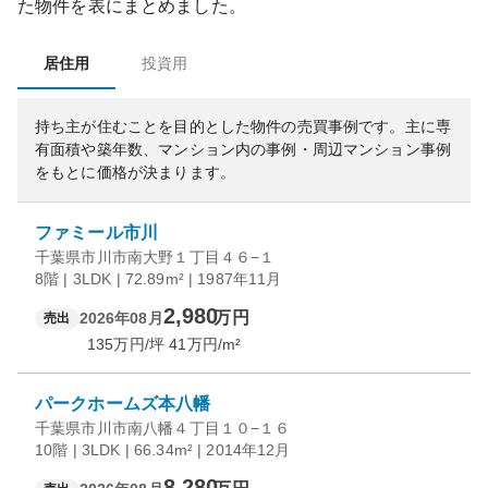
た物件を表にまとめました。
居住用
投資用
持ち主が住むことを目的とした物件の売買事例です。
主に専
有面積や築年数、マンション内の事例・周辺マンション事例
をもとに価格が決まります。
ファミール市川
千葉県市川市南大野１丁目４６−１
8階 | 3LDK | 72.89m² | 1987年11月
2,980
万円
2026年08月
売出
135
万円/坪
41
万円/m²
パークホームズ本八幡
千葉県市川市南八幡４丁目１０−１６
10階 | 3LDK | 66.34m² | 2014年12月
8,280