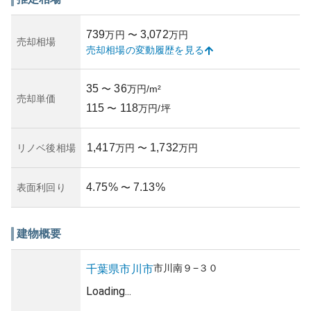
も安定した需要が見込まれるため、投資目的の購入者にも
魅力的です。
739
3,072
万円
〜
万円
所有リスクに関しても、交通アクセスの良さや長く続く市
売却相場
売却相場の変動履歴を見る
川エリアの人気を考慮すると、中長期的には大きなリスク
を抱える心配が少ないと考えられます。このように、資産
性を保つ見込みが高いことから家庭用にも投資用にもおす
35
36
〜
万円/m²
すめできる物件です。築年数や建物管理の現状について
売却単価
115
118
は、正確な情報がさらに求められるため、購入を検討する
〜
万円/坪
際には管理会社への問い合わせを行うべきです。
1,417
1,732
リノベ後相場
万円
〜
万円
4.75
%
7.13
%
表面利回り
〜
建物概要
市川南
９−３０
千葉県
市川市
Loading...