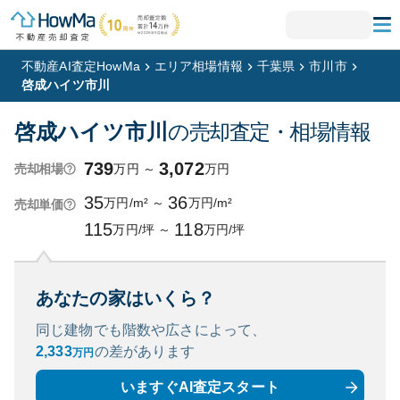
不動産AI査定HowMa
エリア相場情報
千葉県
市川市
啓成ハイツ市川
啓成ハイツ市川
の売却査定・相場情報
739
3,072
万円
～
万円
売却相場
35
36
万円/m²
～
万円/m²
売却単価
115
118
万円/坪
～
万円/坪
あなたの家はいくら？
同じ建物でも階数や広さによって、
2,333
の
差があります
万円
いますぐAI査定スタート