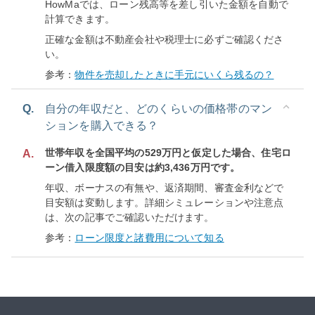
HowMaでは、ローン残高等を差し引いた金額を自動で
計算できます。
正確な金額は不動産会社や税理士に必ずご確認くださ
い。
参考：
物件を売却したときに手元にいくら残るの？
Q.
自分の年収だと、どのくらいの価格帯のマン
ションを購入できる？
世帯年収を全国平均の529万円と仮定した場合、住宅ロ
A.
ーン借入限度額の目安は約3,436万円です。
年収、ボーナスの有無や、返済期間、審査金利などで
目安額は変動します。詳細シミュレーションや注意点
は、次の記事でご確認いただけます。
参考：
ローン限度と諸費用について知る