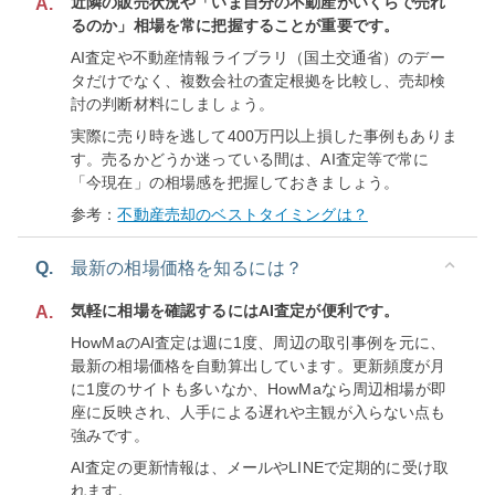
近隣の販売状況や「いま自分の不動産がいくらで売れ
A.
るのか」相場を常に把握することが重要です。
AI査定や不動産情報ライブラリ（国土交通省）のデー
タだけでなく、複数会社の査定根拠を比較し、売却検
討の判断材料にしましょう。
実際に売り時を逃して400万円以上損した事例もありま
す。売るかどうか迷っている間は、AI査定等で常に
「今現在」の相場感を把握しておきましょう。
参考：
不動産売却のベストタイミングは？
Q.
最新の相場価格を知るには？
気軽に相場を確認するにはAI査定が便利です。
A.
HowMaのAI査定は週に1度、周辺の取引事例を元に、
最新の相場価格を自動算出しています。更新頻度が月
に1度のサイトも多いなか、HowMaなら周辺相場が即
座に反映され、人手による遅れや主観が入らない点も
強みです。
AI査定の更新情報は、メールやLINEで定期的に受け取
れます。