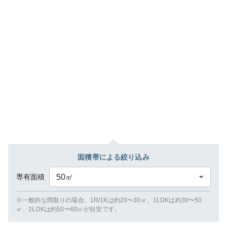
面積帯による絞り込み
専有面積
50
㎡
※一般的な間取りの場合、1R/1Kは約20〜30㎡、1LDKは約30〜50
㎡、2LDKは約50〜60㎡が目安です。