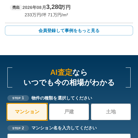
3,280
万円
2026年08月
売出
233
万円/坪
71
万円/m²
会員登録して事例をもっと見る
AI査定
なら
いつでも今の相場がわかる
物件の種類を選択してください
1
STEP
マンション
戸建
土地
マンション名を入力してください
2
STEP