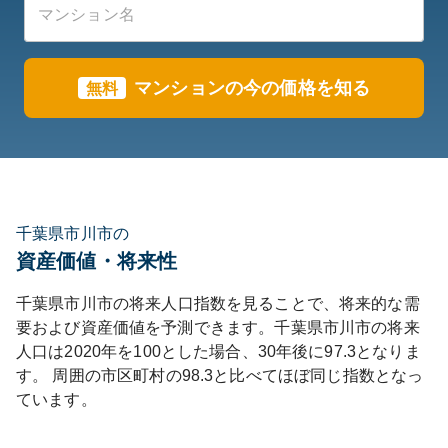
マンションの今の価格を知る
無料
千葉県市川市の
資産価値・将来性
千葉県
市川市
の将来人口指数を見ることで、将来的な需
要および資産価値を予測できます。
千葉県
市川市
の将来
人口は
2020
年を100とした場合、30年後に
97.3
となりま
す。
周囲の市区町村の
98.3
と比べて
ほぼ同じ
指数となっ
ています。