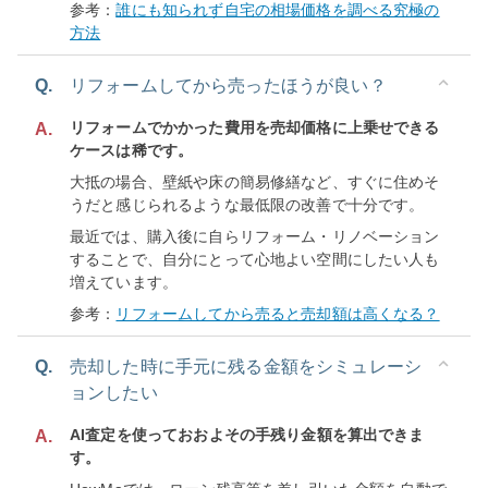
参考：
誰にも知られず自宅の相場価格を調べる究極の
方法
Q.
リフォームしてから売ったほうが良い？
リフォームでかかった費用を売却価格に上乗せできる
A.
ケースは稀です。
大抵の場合、壁紙や床の簡易修繕など、すぐに住めそ
うだと感じられるような最低限の改善で十分です。
最近では、購入後に自らリフォーム・リノベーション
することで、自分にとって心地よい空間にしたい人も
増えています。
参考：
リフォームしてから売ると売却額は高くなる？
Q.
売却した時に手元に残る金額をシミュレーシ
ョンしたい
AI査定を使っておおよその手残り金額を算出できま
A.
す。