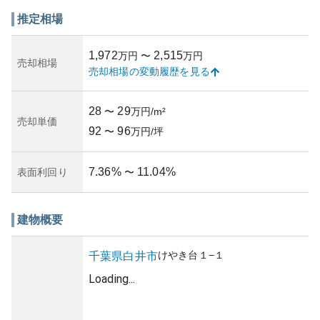
外観は標準的な集合住宅のスタイルですが、共用スペース
やエレベーターの管理状態なども良好に保たれています。
推定相場
定期的なメンテナンスが行われているため、保有するにあ
たり大きなリスクは少ないと考えられます。ただし、築年
1,972
2,515
万円
〜
万円
数の詳細な情報は得られませんでしたが、それに伴う建築
売却相場
売却相場の変動履歴を見る
材の劣化などに関しては、一般的なマンション同様に注意
が必要です。管理組合の存在や防災対策など、管理状況把
握の観点も投資価値に一役買っていることでしょう。一方
28
29
〜
万円/m²
で、北総鉄道の活用に依存するためその運賃の高さが懸念
売却単価
92
96
されることも考慮に入れるべきです。
〜
万円/坪
7.36
%
11.04
%
表面利回り
〜
建物概要
けやき台
１−１
千葉県
白井市
Loading...