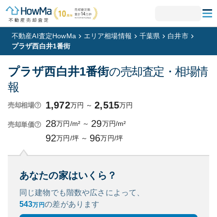
不動産AI査定HowMa
エリア相場情報
千葉県
白井市
プラザ西白井1番街
プラザ西白井1番街
の売却査定・相場情
報
1,972
2,515
万円
～
万円
売却相場
28
29
万円/m²
～
万円/m²
売却単価
92
96
万円/坪
～
万円/坪
あなたの家はいくら？
同じ建物でも階数や広さによって、
543
の
差があります
万円