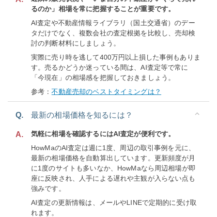
るのか」相場を常に把握することが重要です。
AI査定や不動産情報ライブラリ（国土交通省）のデー
タだけでなく、複数会社の査定根拠を比較し、売却検
討の判断材料にしましょう。
実際に売り時を逃して400万円以上損した事例もありま
す。売るかどうか迷っている間は、AI査定等で常に
「今現在」の相場感を把握しておきましょう。
参考：
不動産売却のベストタイミングは？
Q.
最新の相場価格を知るには？
気軽に相場を確認するにはAI査定が便利です。
A.
HowMaのAI査定は週に1度、周辺の取引事例を元に、
最新の相場価格を自動算出しています。更新頻度が月
に1度のサイトも多いなか、HowMaなら周辺相場が即
座に反映され、人手による遅れや主観が入らない点も
強みです。
AI査定の更新情報は、メールやLINEで定期的に受け取
れます。