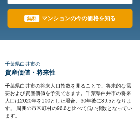
マンションの今の価格を知る
無料
千葉県白井市の
資産価値・将来性
千葉県
白井市
の将来人口指数を見ることで、将来的な需
要および資産価値を予測できます。
千葉県
白井市
の将来
人口は
2020
年を100とした場合、30年後に
89.5
となりま
す。
周囲の市区町村の
96.6
と比べて
低い
指数となってい
ます。