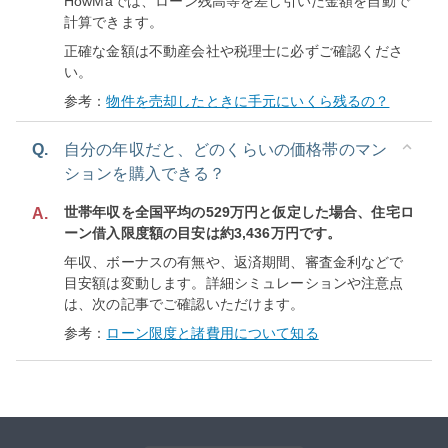
HowMaでは、ローン残高等を差し引いた金額を自動で
計算できます。
正確な金額は不動産会社や税理士に必ずご確認くださ
い。
参考：
物件を売却したときに手元にいくら残るの？
Q.
自分の年収だと、どのくらいの価格帯のマン
ションを購入できる？
世帯年収を全国平均の529万円と仮定した場合、住宅ロ
A.
ーン借入限度額の目安は約3,436万円です。
年収、ボーナスの有無や、返済期間、審査金利などで
目安額は変動します。詳細シミュレーションや注意点
は、次の記事でご確認いただけます。
参考：
ローン限度と諸費用について知る