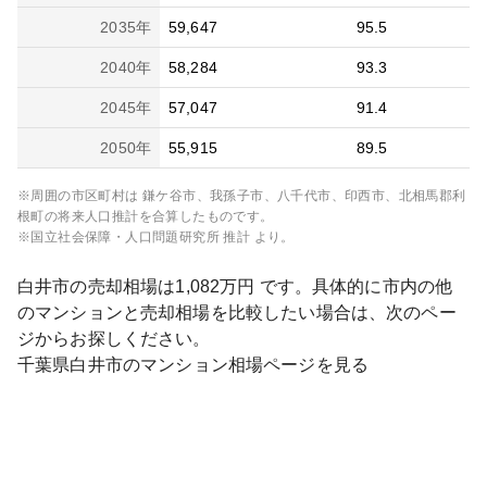
2035
年
59,647
95.5
2040
年
58,284
93.3
2045
年
57,047
91.4
2050
年
55,915
89.5
※周囲の市区町村は
鎌ケ谷市、我孫子市、八千代市、印西市、北相馬郡利
根町
の将来人口推計を合算したものです。
※国立社会保障・人口問題研究所 推計 より。
白井市
の売却相場は
1,082
万円 です。具体的に市内の他
のマンションと売却相場を比較したい場合は、次のペー
ジからお探しください。
千葉県
白井市
のマンション相場ページを見る