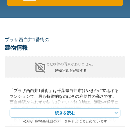
プラザ西白井1番街の
建物情報
まだ物件の写真がありません。
建物写真を寄稿する
「プラザ西白井1番街」は千葉県白井市けやき台に立地する
マンションで、最も特徴的なのはその利便性の高さです。
西白井駅からわずか徒歩3分という好立地は、通勤や通学に
非常に便利です。この駅近立地は資産性においても大きな
続きを読む
強みであり、将来の価値安定を期待できます。周辺環境は
比較的静かであり、住宅地として落ち着いた雰囲気を持ち
AIがHowMa独自のデータをもとにまとめています
ます。