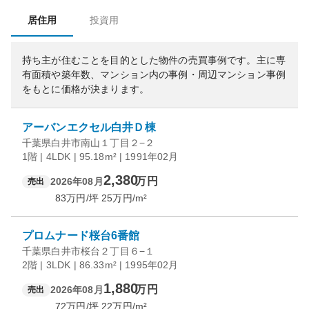
居住用
投資用
持ち主が住むことを目的とした物件の売買事例です。
主に専
有面積や築年数、マンション内の事例・周辺マンション事例
をもとに価格が決まります。
アーバンエクセル白井Ｄ棟
千葉県白井市南山１丁目２−２
1階 | 4LDK | 95.18m² | 1991年02月
2,380
万円
2026年08月
売出
83
万円/坪
25
万円/m²
プロムナード桜台6番館
千葉県白井市桜台２丁目６−１
2階 | 3LDK | 86.33m² | 1995年02月
1,880
万円
2026年08月
売出
72
万円/坪
22
万円/m²