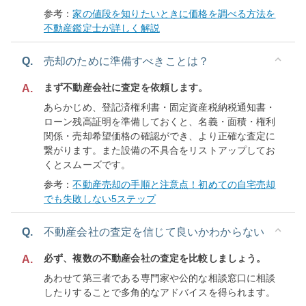
参考：
家の値段を知りたいときに価格を調べる方法を
不動産鑑定士が詳しく解説
Q.
売却のために準備すべきことは？
まず不動産会社に査定を依頼します。
A.
あらかじめ、登記済権利書・固定資産税納税通知書・
ローン残高証明を準備しておくと、名義・面積・権利
関係・売却希望価格の確認ができ、より正確な査定に
繋がります。また設備の不具合をリストアップしてお
くとスムーズです。
参考：
不動産売却の手順と注意点！初めての自宅売却
でも失敗しない5ステップ
Q.
不動産会社の査定を信じて良いかわからない
必ず、複数の不動産会社の査定を比較しましょう。
A.
あわせて第三者である専門家や公的な相談窓口に相談
したりすることで多角的なアドバイスを得られます。