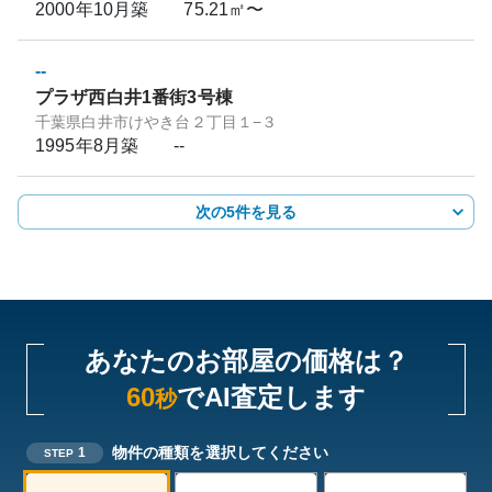
2000年10月
築
75.21㎡〜
--
プラザ西白井1番街3号棟
千葉県白井市けやき台２丁目１−３
1995年8月
築
--
次の5件を見る
あなたのお部屋の価格は？
60
でAI査定します
秒
物件の種類を選択してください
1
STEP