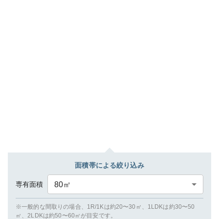
面積帯による絞り込み
専有面積
80
㎡
※一般的な間取りの場合、1R/1Kは約20〜30㎡、1LDKは約30〜50
㎡、2LDKは約50〜60㎡が目安です。