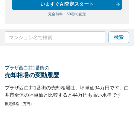
いますぐAI査定スタート
完全無料・60秒で査定
検索
プラザ西白井1番街
の
売却相場の変動履歴
プラザ西白井1番街
の売却相場は、坪単価
94
万円です。
白
井市
全体の坪単価と比較すると
44
万円も
高い
水準です。
推定価格（万円）