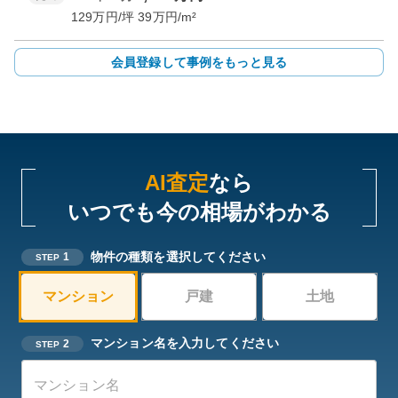
129
万円/坪
39
万円/m²
会員登録して事例をもっと見る
AI査定
なら
いつでも今の相場がわかる
物件の種類を選択してください
1
STEP
マンション
戸建
土地
マンション名を入力してください
2
STEP