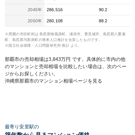
2045
年
286,516
90.2
2050
年
280,108
88.2
※周囲の市区町村は
島尻郡南風原町、浦添市、豊見城市、島尻郡八重瀬
町、島尻郡与那原町
の将来人口推計を合算したものです。
※国立社会保障・人口問題研究所 推計 より。
那覇市
の売却相場は
3,843
万円 です。具体的に市内の他
のマンションと売却相場を比較したい場合は、次のペー
ジからお探しください。
沖縄県
那覇市
のマンション相場ページを見る
最寄り安里駅の