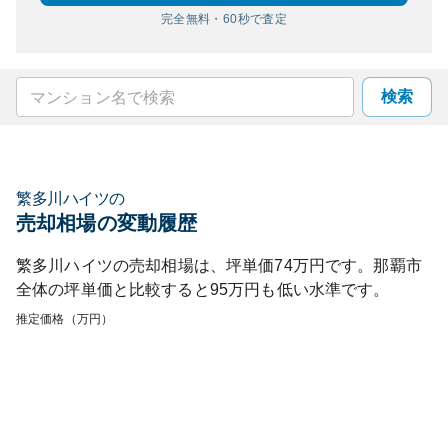
完全無料・60秒で査定
検索
繁多川ハイツ
の
売却相場の変動履歴
繁多川ハイツ
の売却相場は、坪単価
74
万円です。
那覇市
全体の坪単価と比較すると
95
万円も
低い
水準です。
推定価格（万円）