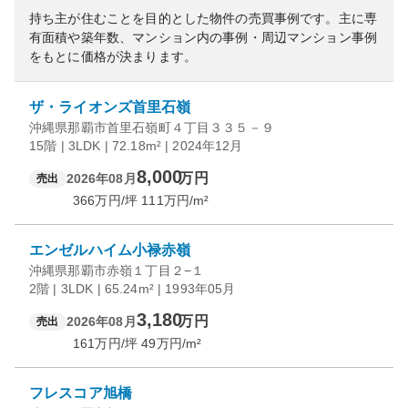
持ち主が住むことを目的とした物件の売買事例です。
主に専
有面積や築年数、マンション内の事例・周辺マンション事例
をもとに価格が決まります。
ザ・ライオンズ首里石嶺
沖縄県那覇市首里石嶺町４丁目３３５－９
15階 | 3LDK | 72.18m² | 2024年12月
8,000
万円
2026年08月
売出
366
万円/坪
111
万円/m²
エンゼルハイム小禄赤嶺
沖縄県那覇市赤嶺１丁目２−１
2階 | 3LDK | 65.24m² | 1993年05月
3,180
万円
2026年08月
売出
161
万円/坪
49
万円/m²
フレスコア旭橋