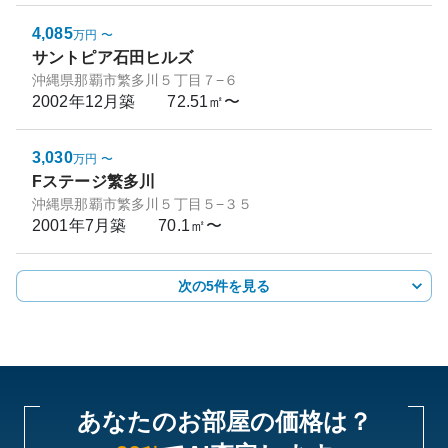
4,085
万円
〜
サントピア石田ヒルズ
沖縄県那覇市繁多川５丁目７−６
2002年12月
築
72.51㎡〜
3,030
万円
〜
Fステージ繁多川
沖縄県那覇市繁多川５丁目５−３５
2001年7月
築
70.1㎡〜
次の5件を見る
あなたのお部屋の価格は？