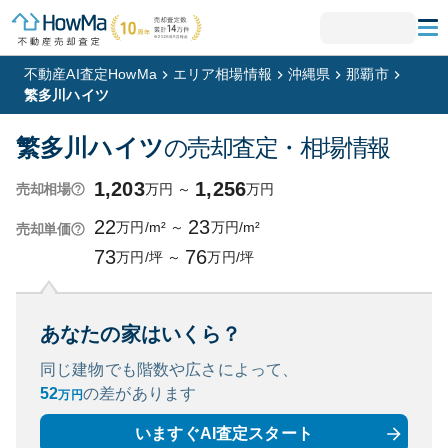
不動産AI査定HowMa
エリア相場情報
沖縄県
那覇市
繁多川ハイツ
繁多川ハイツ
の売却査定・相場情報
1,203
1,256
万円
～
万円
売却相場
22
23
万円/m²
～
万円/m²
売却単価
73
76
万円/坪
～
万円/坪
あなたの家はいくら？
同じ建物でも階数や広さによって、
52
の
差があります
万円
いますぐAI査定スタート