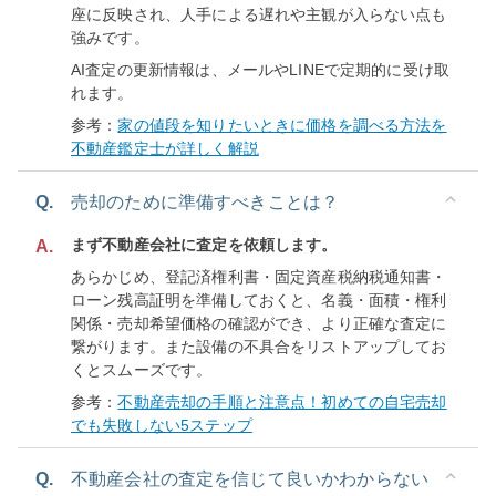
座に反映され、人手による遅れや主観が入らない点も
強みです。
AI査定の更新情報は、メールやLINEで定期的に受け取
れます。
参考：
家の値段を知りたいときに価格を調べる方法を
不動産鑑定士が詳しく解説
Q.
売却のために準備すべきことは？
まず不動産会社に査定を依頼します。
A.
あらかじめ、登記済権利書・固定資産税納税通知書・
ローン残高証明を準備しておくと、名義・面積・権利
関係・売却希望価格の確認ができ、より正確な査定に
繋がります。また設備の不具合をリストアップしてお
くとスムーズです。
参考：
不動産売却の手順と注意点！初めての自宅売却
でも失敗しない5ステップ
Q.
不動産会社の査定を信じて良いかわからない