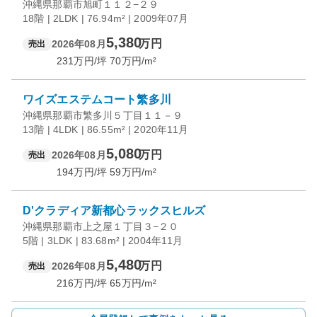
沖縄県那覇市旭町１１２−２９
18階 | 2LDK | 76.94m² | 2009年07月
5,380
万円
2026年08月
売出
231
万円/坪
70
万円/m²
ワイズエステムコート繁多川
沖縄県那覇市繁多川５丁目１１－９
13階 | 4LDK | 86.55m² | 2020年11月
5,080
万円
2026年08月
売出
194
万円/坪
59
万円/m²
D'クラディア新都心ラックスヒルズ
沖縄県那覇市上之屋１丁目３−２０
5階 | 3LDK | 83.68m² | 2004年11月
5,480
万円
2026年08月
売出
216
万円/坪
65
万円/m²