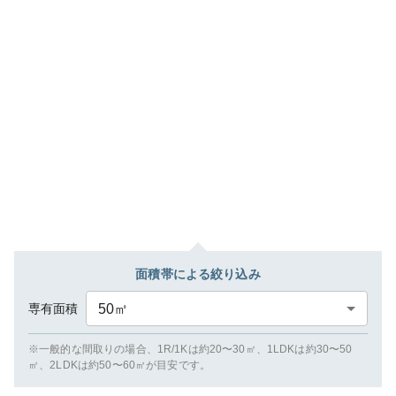
面積帯による絞り込み
専有面積
50
㎡
※一般的な間取りの場合、1R/1Kは約20〜30㎡、1LDKは約30〜50
㎡、2LDKは約50〜60㎡が目安です。