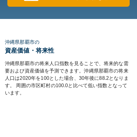
沖縄県那覇市の
資産価値・将来性
沖縄県
那覇市
の将来人口指数を見ることで、将来的な需
要および資産価値を予測できます。
沖縄県
那覇市
の将来
人口は
2020
年を100とした場合、30年後に
88.2
となりま
す。
周囲の市区町村の
100.0
と比べて
低い
指数となって
います。