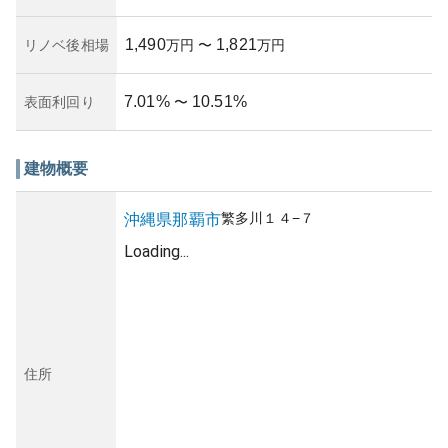
1,490
1,821
リノベ後相場
万円
〜
万円
7.01
%
10.51
%
表面利回り
〜
建物概要
繁多川
１４−７
沖縄県
那覇市
Loading...
住所