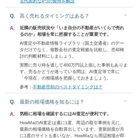
る代表的な4つの費用を解説
Q.
高く売れるタイミングはある？
近隣の販売状況や「いま自分の不動産がいくらで売れ
A.
るのか」相場を常に把握することが重要です。
AI査定や不動産情報ライブラリ（国土交通省）のデー
タだけでなく、複数会社の査定根拠を比較し、売却検
討の判断材料にしましょう。
実際に売り時を逃して400万円以上損した事例もありま
す。売るかどうか迷っている間は、AI査定等で常に
「今現在」の相場感を把握しておきましょう。
参考：
不動産売却のベストタイミングは？
Q.
最新の相場価格を知るには？
気軽に相場を確認するにはAI査定が便利です。
A.
HowMaのAI査定は週に1度、周辺の取引事例を元に、
最新の相場価格を自動算出しています。更新頻度が月
に1度のサイトも多いなか、HowMaなら周辺相場が即