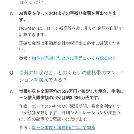
ョンしたい
AI査定を使っておおよその手残り金額を算出できま
A.
す。
HowMaでは、ローン残高等を差し引いた金額を自動で
計算できます。
正確な金額は不動産会社や税理士に必ずご確認くださ
い。
参考：
物件を売却したときに手元にいくら残るの？
Q.
自分の年収だと、どのくらいの価格帯のマン
ションを購入できる？
世帯年収を全国平均の529万円と仮定した場合、住宅ロ
A.
ーン借入限度額の目安は約3,436万円です。
年収、ボーナスの有無や、返済期間、審査金利などで
目安額は変動します。詳細シミュレーションや注意点
は、次の記事でご確認いただけます。
参考：
ローン限度と諸費用について知る