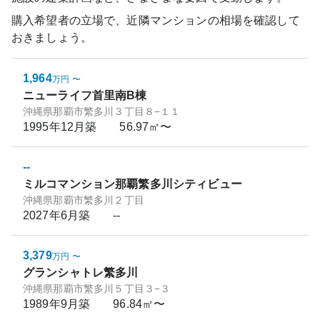
購入希望者の立場で、近隣マンションの相場を確認して
おきましょう。
1,964
万円
〜
ニューライフ首里南B棟
沖縄県那覇市繁多川３丁目８−１１
1995年12月
築
56.97㎡〜
--
ミルコマンション那覇繁多川シティビュー
沖縄県那覇市繁多川２丁目
2027年6月
築
--
3,379
万円
〜
グランシャトレ繁多川
沖縄県那覇市繁多川５丁目３−３
1989年9月
築
96.84㎡〜