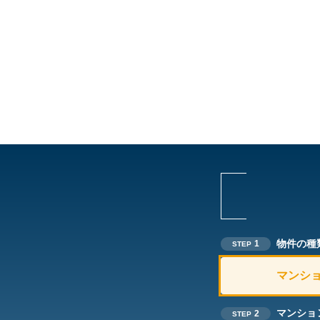
物件の種
1
STEP
マンシ
マンショ
2
STEP