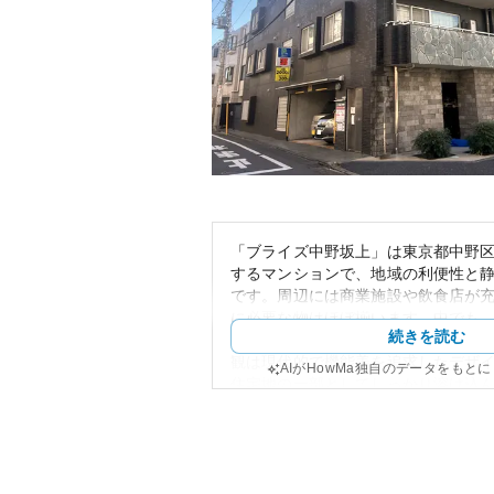
「ブライズ中野坂上」は東京都中野区
するマンションで、地域の利便性と
です。周辺には商業施設や飲食店が
に必要な物はほぼ揃います。中でも
続きを読む
圏内で、交通アクセスが非常に良い
観は現代的で機能美を追求したデザ
AIがHowMa独自のデータをもと
住宅地の一部としてしっかり溶け込
築年数や管理状況については、Goog
確な情報が含まれていませんでした
要です。しかし、マンション自体の
堅実な評価を受けており、中古市場