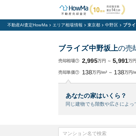
不動産AI査定HowMa
エリア相場情報
東京都
中野区
ブライ
ブライズ中野坂上
の売
2,995
5,991
万円
～
万
売却相場
138
138
万円/m²
～
万円/
売却単価
あなたの家はいくら？
同じ建物でも階数や広さによっ