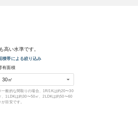
も
高い
水準です。
面積帯による絞り込み
専有面積
30
㎡
※一般的な間取りの場合、1R/1Kは約20〜30
㎡、1LDKは約30〜50㎡、2LDKは約50〜60
㎡が目安です。