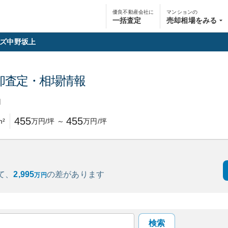
優良不動産会社に
マンションの
一括査定
売却相場をみる
ズ中野坂上
却査定・相場情報
円
455
455
m²
万円/坪
～
万円/坪
て、
2,995
の
差があります
万円
検索