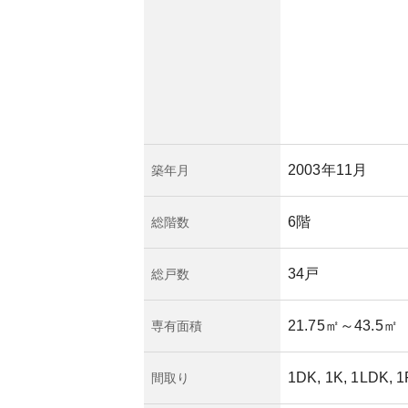
画にも寄りますが、
ます。ただし、地震
、地域特有の要素を
ションの位置や建
応策についても情報
2003年11月
築年月
6階
総階数
34戸
総戸数
21.75㎡
～43.5㎡
専有面積
1DK, 1K, 1LDK, 
間取り