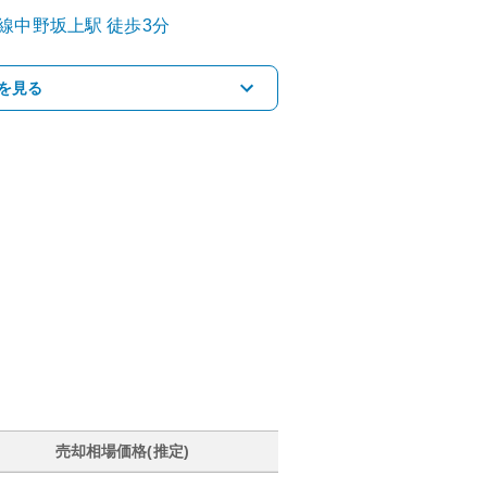
線
中野坂上
駅
徒歩3分
を見る
売却相場価格(推定)