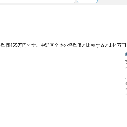
坪単価
455
万円です。
中野区
全体の坪単価と比較すると
144
万円