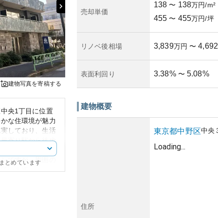
138
138
〜
万円/m²
売却単価
455
455
〜
万円/坪
3,839
4,692
リノベ後相場
万円
〜
3.38
%
5.08
%
表面利回り
〜
建物写真を寄稿する
建物概要
中央1丁目に位置
静かな住環境が魅力
充実しており、生活
中央
東京都
中野区
、最寄り駅から徒歩
Loading...
ことが特徴です。外
インですが、周囲の
にまとめています
んでいます。
le検索結果には明
ため正確な記載が必
資産性については、
住所
でも安定した人気が