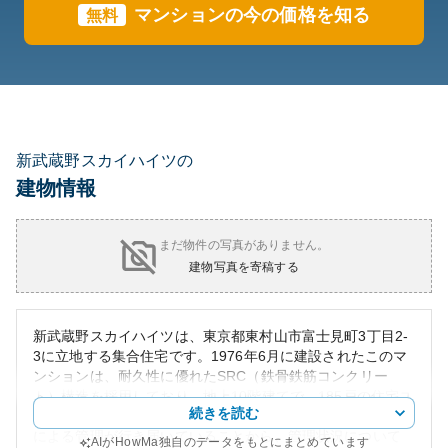
マンションの今の価格を知る
無料
新武蔵野スカイハイツの
建物情報
まだ物件の写真がありません。
建物写真を寄稿する
新武蔵野スカイハイツは、東京都東村山市富士見町3丁目2-
3に立地する集合住宅です。1976年6月に建設されたこのマ
ンションは、耐久性に優れたSRC（鉄骨鉄筋コンクリー
ト）構造を採用しており、地上10階建てで、185戸の住宅ユ
続きを読む
ニットを含んでいます。築年数は49年と古めですが、日勤
による管理が行き届いていることから、管理状況について
AIがHowMa独自のデータをもとにまとめています