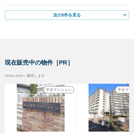
次の5件を見る
現在販売中の物件［PR］
nomu.comへ遷移します
中古マンション
中古マン