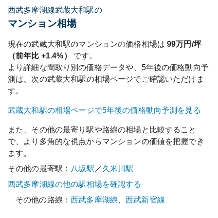
西武多摩湖線武蔵大和駅の
マンション相場
現在の
武蔵大和
駅のマンションの価格相場は
99
万円/坪
（前年比
+1.4%
）
です。
より詳細な間取り別の価格データや、5年後の価格動向予
測は、次の
武蔵大和
駅の相場ページでご確認いただけま
す。
武蔵大和
駅の相場ページで5年後の価格動向予測を見る
また、その他の最寄り駅や路線の相場と比較すること
で、より多角的な視点からマンションの価値を把握でき
ます。
その他の最寄駅：
八坂
駅
／
久米川
駅
西武多摩湖線
の他の駅相場を確認する
その他の路線：
西武多摩湖線
、
西武新宿線