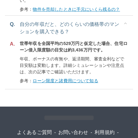
い。
参考：
物件を売却したときに手元にいくら残るの？
Q.
自分の年収だと、どのくらいの価格帯のマン
ションを購入できる？
世帯年収を全国平均の529万円と仮定した場合、住宅ロ
A.
ーン借入限度額の目安は約3,436万円です。
年収、ボーナスの有無や、返済期間、審査金利などで
目安額は変動します。詳細シミュレーションや注意点
は、次の記事でご確認いただけます。
参考：
ローン限度と諸費用について知る
よくあるご質問
-
お問い合わせ
-
利用規約
-