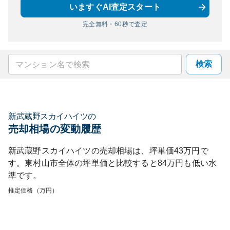
いますぐAI査定スタート
完全無料・60秒で査定
検索
新武蔵野スカイハイツ
の
売却相場の変動履歴
新武蔵野スカイハイツ
の売却相場は、坪単価
43
万円で
す。
東村山市
全体の坪単価と比較すると
84
万円も
低い
水
準です。
推定価格（万円）