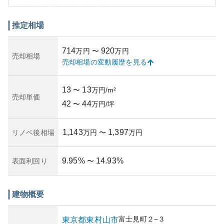
は一定の評価がされています。
周辺環境については、静かな住宅街に位置しており、生活
に必要な施設も比較的近隣に点在しているため利便性があ
推定相場
ります。また、東京都心部へのアクセスも適度に行えるこ
とから、生活拠点として十分魅力的です。外観は当初の設
714
920
万円
〜
万円
計による大規模な建物の印象を残しており、歴史を感じさ
売却相場
売却相場の変動履歴を見る
せる趣があります。
資産性については、都心からの距離や築年数から判断する
と幅があるものの、立地条件や管理状況を踏まえた検討が
13
13
〜
万円/m²
求められます。特に古い物件のため、修繕積立金やマンシ
売却単価
42
44
ョンの老朽化による維持リスクを含め、資産性判断には慎
〜
万円/坪
重を期する必要があります。所有リスクとしては、将来的
な老朽化対策や周辺開発計画の影響を見据えた考慮も重要
1,143
1,397
リノベ後相場
万円
〜
万円
です。
9.95
%
14.93
%
表面利回り
〜
建物概要
富士見町
２−３
東京都
東村山市