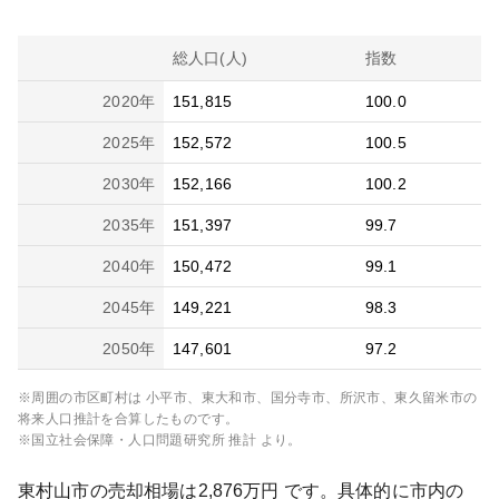
総人口(人)
指数
2020
年
151,815
100.0
2025
年
152,572
100.5
2030
年
152,166
100.2
2035
年
151,397
99.7
2040
年
150,472
99.1
2045
年
149,221
98.3
2050
年
147,601
97.2
※周囲の市区町村は
小平市、東大和市、国分寺市、所沢市、東久留米市
の
将来人口推計を合算したものです。
※国立社会保障・人口問題研究所 推計 より。
東村山市
の売却相場は
2,876
万円 です。具体的に市内の