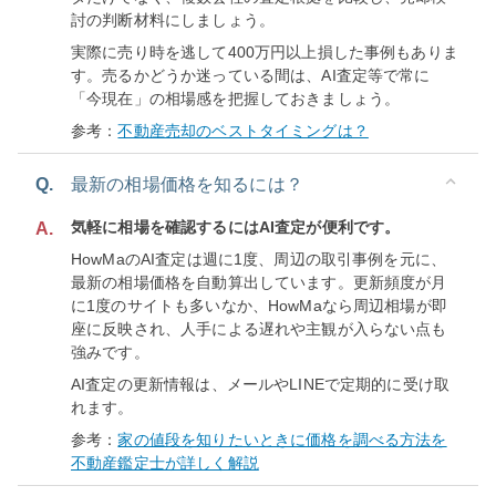
討の判断材料にしましょう。
実際に売り時を逃して400万円以上損した事例もありま
す。売るかどうか迷っている間は、AI査定等で常に
「今現在」の相場感を把握しておきましょう。
参考：
不動産売却のベストタイミングは？
Q.
最新の相場価格を知るには？
気軽に相場を確認するにはAI査定が便利です。
A.
HowMaのAI査定は週に1度、周辺の取引事例を元に、
最新の相場価格を自動算出しています。更新頻度が月
に1度のサイトも多いなか、HowMaなら周辺相場が即
座に反映され、人手による遅れや主観が入らない点も
強みです。
AI査定の更新情報は、メールやLINEで定期的に受け取
れます。
参考：
家の値段を知りたいときに価格を調べる方法を
不動産鑑定士が詳しく解説