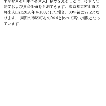
東京都
東村山市
の将来人口指数を見ることで、将来的な
需要および資産価値を予測できます。
東京都
東村山市
の
将来人口は
2020
年を100とした場合、30年後に
97.2
とな
ります。
周囲の市区町村の
94.4
と比べて
高い
指数となっ
ています。