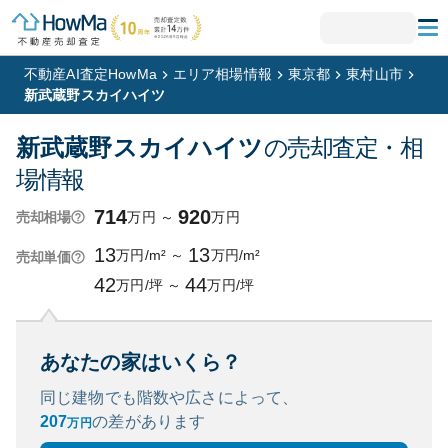
不動産AI査定HowMa
エリア相場情報
東京都
東村山市
新武蔵野スカイハイツ
新武蔵野スカイハイツ
の売却査定・相
場情報
714
920
万円
～
万円
売却相場
13
13
万円/m²
～
万円/m²
売却単価
42
44
万円/坪
～
万円/坪
あなたの家はいくら？
同じ建物でも階数や広さによって、
207
の
差があります
万円