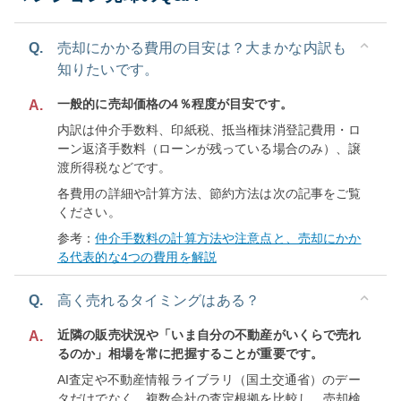
Q.
売却にかかる費用の目安は？大まかな内訳も
知りたいです。
一般的に売却価格の4％程度が目安です。
A.
内訳は仲介手数料、印紙税、抵当権抹消登記費用・ロ
ーン返済手数料（ローンが残っている場合のみ）、譲
渡所得税などです。
各費用の詳細や計算方法、節約方法は次の記事をご覧
ください。
参考：
仲介手数料の計算方法や注意点と、売却にかか
る代表的な4つの費用を解説
Q.
高く売れるタイミングはある？
近隣の販売状況や「いま自分の不動産がいくらで売れ
A.
るのか」相場を常に把握することが重要です。
AI査定や不動産情報ライブラリ（国土交通省）のデー
タだけでなく、複数会社の査定根拠を比較し、売却検