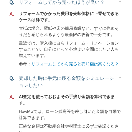
Q.
リフォームしてから売ったほうが良い？
リフォームでかかった費用を売却価格に上乗せできる
A.
ケースは稀です。
大抵の場合、壁紙や床の簡易修繕など、すぐに住めそ
うだと感じられるような最低限の改善で十分です。
最近では、購入後に自らリフォーム・リノベーション
することで、自分にとって心地よい空間にしたい人も
増えています。
参考：
リフォームしてから売ると売却額は高くなる？
Q.
売却した時に手元に残る金額をシミュレーシ
ョンしたい
AI査定を使っておおよその手残り金額を算出できま
A.
す。
HowMaでは、ローン残高等を差し引いた金額を自動で
計算できます。
正確な金額は不動産会社や税理士に必ずご確認くださ