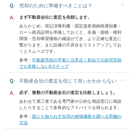
Q.
売却のために準備すべきことは？
まず不動産会社に査定を依頼します。
A.
あらかじめ、登記済権利書・固定資産税納税通知書・
ローン残高証明を準備しておくと、名義・面積・権利
関係・売却希望価格の確認ができ、より正確な査定に
繋がります。また設備の不具合をリストアップしてお
くとスムーズです。
参考：
不動産売却の手順と注意点！初めての自宅売却
でも失敗しない5ステップ
Q.
不動産会社の査定を信じて良いかわからない
必ず、複数の不動産会社の査定を比較しましょう。
A.
あわせて第三者である専門家や公的な相談窓口に相談
したりすることで多角的なアドバイスを得られます。
参考：
誰にも知られず自宅の相場価格を調べる究極の
方法