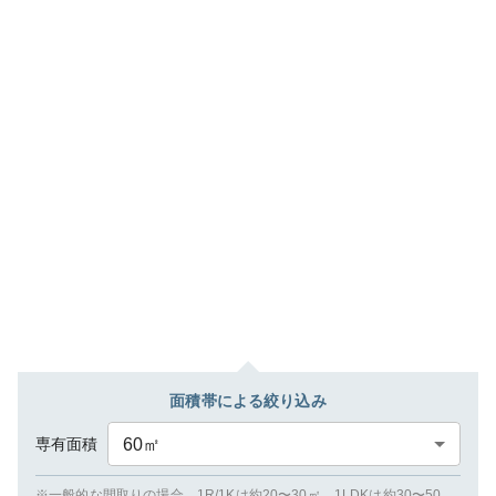
面積帯による絞り込み
専有面積
60
㎡
※一般的な間取りの場合、1R/1Kは約20〜30㎡、1LDKは約30〜50