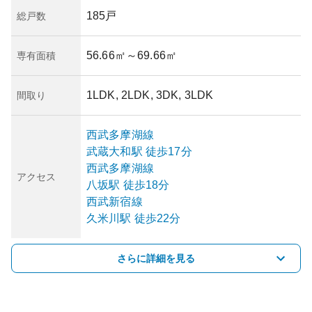
185戸
総戸数
56.66㎡
～69.66㎡
専有面積
1LDK, 2LDK, 3DK, 3LDK
間取り
西武多摩湖線
武蔵大和
駅
徒歩17分
西武多摩湖線
アクセス
八坂
駅
徒歩18分
西武新宿線
久米川
駅
徒歩22分
さらに詳細を見る