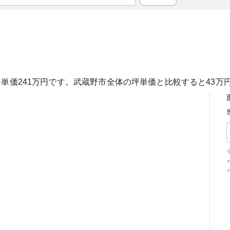
坪単価
241
万円です。
武蔵野市
全体の坪単価と比較すると
43
万