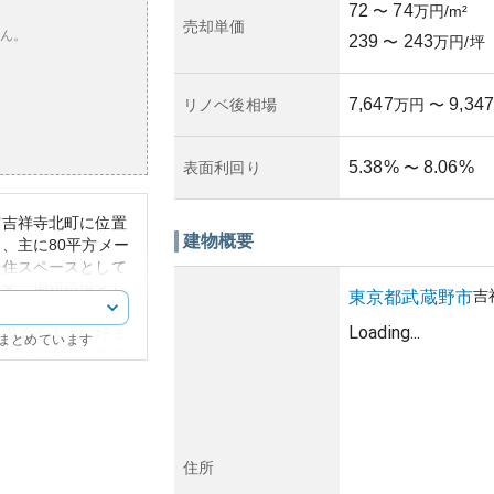
72
74
〜
万円/m²
売却単価
ん。
239
243
〜
万円/坪
7,647
9,347
リノベ後相場
万円
〜
5.38
%
8.06
%
表面利回り
〜
市吉祥寺北町に位置
建物概要
、主に80平方メー
居住スペースとして
ます。周辺環境とし
吉
東京都
武蔵野市
ながら静かな住宅街
Loading...
を求める人々に好ま
にまとめています
ザインであり、地域
ます。
アは東京都内でも人
も価値が維持または
、具体的な築年数や
いるため、寿命や管
住所
は難しいです。