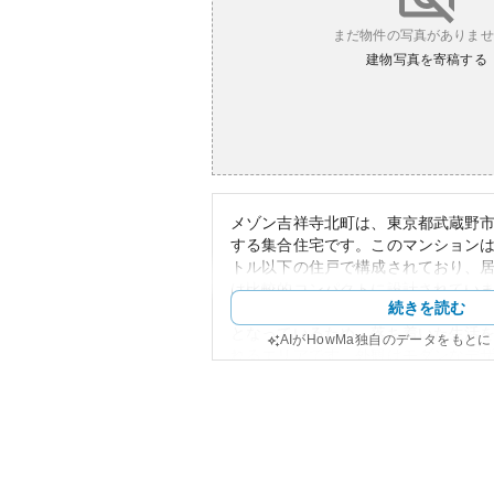
まだ物件の写真がありませ
建物写真を寄稿する
メゾン吉祥寺北町は、東京都武蔵野
する集合住宅です。このマンションは
トル以下の住戸で構成されており、
は比較的コンパクトに設計されてい
続きを読む
ては、吉祥寺駅から徒歩圏内であり
となっているため、落ち着いた生活
AIがHowMa独自のデータをもと
れるエリアです。外観はモダンなデ
の街並みに調和した建物となってい
資産性の面においても、吉祥寺エリ
気の高い居住地域であり、将来的に
向上する可能性があります。ただし
管理状況についての情報が限られて
理の良し悪しについての詳細な評価