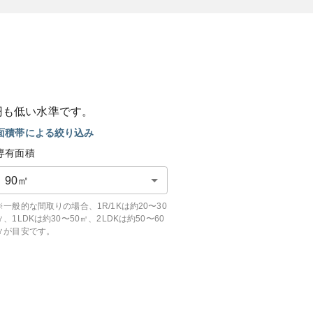
円も
低い
水準です。
面積帯による絞り込み
専有面積
90
㎡
※一般的な間取りの場合、1R/1Kは約20〜30
㎡、1LDKは約30〜50㎡、2LDKは約50〜60
㎡が目安です。