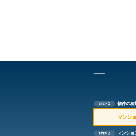
物件の種
1
STEP
マンシ
マンショ
2
STEP