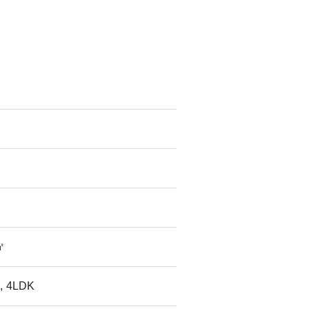
㎡
, 4LDK