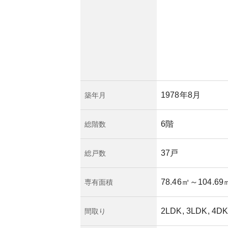
る一方で、マンショ
動が懸念されること
した上での長期的な
重要と言えます。
1978年8月
築年月
6階
総階数
37戸
総戸数
78.46㎡
～104.69
専有面積
2LDK, 3LDK, 4DK
間取り