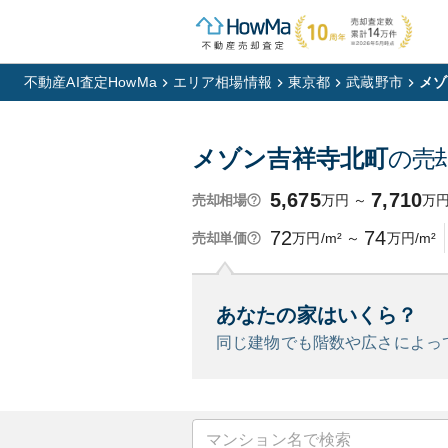
不動産AI査定HowMa
エリア相場情報
東京都
武蔵野市
メゾ
メゾン吉祥寺北町
の売
5,675
7,710
万円
～
万
売却相場
72
74
万円/m²
～
万円/m²
売却単価
あなたの家はいくら？
同じ建物でも階数や広さによっ