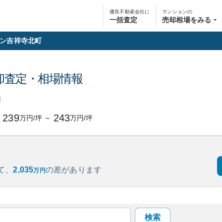
優良不動産会社に
マンションの
一括査定
売却相場をみる
ン吉祥寺北町
却査定・相場情報
円
239
243
万円/坪
～
万円/坪
て、
2,035
の
差があります
万円
検索