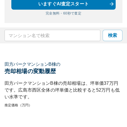
いますぐAI査定スタート
完全無料・60秒で査定
検索
田方パークマンションB棟
の
売却相場の変動履歴
田方パークマンションB棟
の売却相場は、坪単価
37
万円
です。
広島市西区
全体の坪単価と比較すると
52
万円も
低
い
水準です。
推定価格（万円）