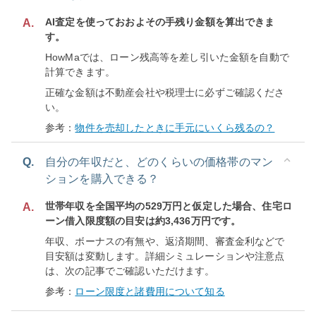
AI査定を使っておおよその手残り金額を算出できま
A.
す。
HowMaでは、ローン残高等を差し引いた金額を自動で
計算できます。
正確な金額は不動産会社や税理士に必ずご確認くださ
い。
参考：
物件を売却したときに手元にいくら残るの？
Q.
自分の年収だと、どのくらいの価格帯のマン
ションを購入できる？
世帯年収を全国平均の529万円と仮定した場合、住宅ロ
A.
ーン借入限度額の目安は約3,436万円です。
年収、ボーナスの有無や、返済期間、審査金利などで
目安額は変動します。詳細シミュレーションや注意点
は、次の記事でご確認いただけます。
参考：
ローン限度と諸費用について知る