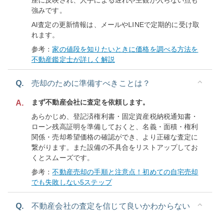
座に反映され、人手による遅れや主観が入らない点も
強みです。
AI査定の更新情報は、メールやLINEで定期的に受け取
れます。
参考：
家の値段を知りたいときに価格を調べる方法を
不動産鑑定士が詳しく解説
Q.
売却のために準備すべきことは？
まず不動産会社に査定を依頼します。
A.
あらかじめ、登記済権利書・固定資産税納税通知書・
ローン残高証明を準備しておくと、名義・面積・権利
関係・売却希望価格の確認ができ、より正確な査定に
繋がります。また設備の不具合をリストアップしてお
くとスムーズです。
参考：
不動産売却の手順と注意点！初めての自宅売却
でも失敗しない5ステップ
Q.
不動産会社の査定を信じて良いかわからない