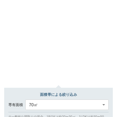
面積帯による絞り込み
専有面積
70
㎡
※一般的な間取りの場合、1R/1Kは約20〜30㎡、1LDKは約30〜50