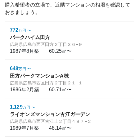
購入希望者の立場で、近隣マンションの相場を確認して
おきましょう。
772
万円
〜
パークハイム田方
広島県広島市西区田方２丁目３６−９
1987年8月
築
60.25㎡〜
648
万円
〜
田方パークマンションA棟
広島県広島市西区田方２丁目２１−１
1986年2月
築
60.71㎡〜
1,129
万円
〜
ライオンズマンション古江ガーデン
広島県広島市西区古江上２丁目４９７−２
1989年7月
築
48.14㎡〜