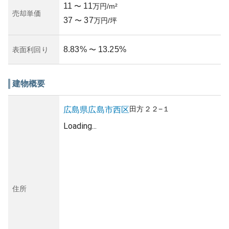
11
11
〜
万円/m²
売却単価
37
37
〜
万円/坪
8.83
%
13.25
%
表面利回り
〜
建物概要
田方
２２−１
広島県
広島市西区
Loading...
住所