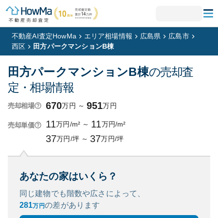
不動産AI査定HowMa
エリア相場情報
広島県
広島市
西区
田方パークマンションB棟
田方パークマンションB棟
の売却査
定・相場情報
670
951
万円
～
万円
売却相場
11
11
万円/m²
～
万円/m²
売却単価
37
37
万円/坪
～
万円/坪
あなたの家はいくら？
同じ建物でも階数や広さによって、
281
の
差があります
万円