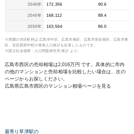
2040
年
172,356
90.6
2045
年
168,112
88.4
2050
年
163,564
86.0
※周囲の市区町村は
広島市中区、広島市南区、広島市安佐南区、広島市東
区、安芸郡府中町
の将来人口推計を合算したものです。
※国立社会保障・人口問題研究所 推計 より。
広島市西区
の売却相場は
2,016
万円 です。具体的に市内
の他のマンションと売却相場を比較したい場合は、次の
ページからお探しください。
広島県
広島市西区
のマンション相場ページを見る
最寄り草津駅の