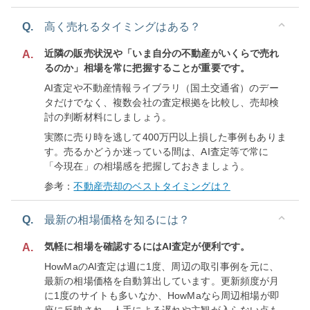
Q.
高く売れるタイミングはある？
近隣の販売状況や「いま自分の不動産がいくらで売れ
A.
るのか」相場を常に把握することが重要です。
AI査定や不動産情報ライブラリ（国土交通省）のデー
タだけでなく、複数会社の査定根拠を比較し、売却検
討の判断材料にしましょう。
実際に売り時を逃して400万円以上損した事例もありま
す。売るかどうか迷っている間は、AI査定等で常に
「今現在」の相場感を把握しておきましょう。
参考：
不動産売却のベストタイミングは？
Q.
最新の相場価格を知るには？
気軽に相場を確認するにはAI査定が便利です。
A.
HowMaのAI査定は週に1度、周辺の取引事例を元に、
最新の相場価格を自動算出しています。更新頻度が月
に1度のサイトも多いなか、HowMaなら周辺相場が即