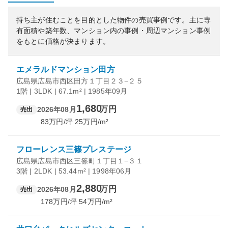
持ち主が住むことを目的とした物件の売買事例です。
主に専
有面積や築年数、マンション内の事例・周辺マンション事例
をもとに価格が決まります。
エメラルドマンション田方
広島県広島市西区田方１丁目２３−２５
1階 | 3LDK | 67.1m² | 1985年09月
1,680
万円
2026年08月
売出
83
万円/坪
25
万円/m²
フローレンス三篠プレステージ
広島県広島市西区三篠町１丁目１−３１
3階 | 2LDK | 53.44m² | 1998年06月
2,880
万円
2026年08月
売出
178
万円/坪
54
万円/m²