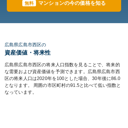
マンションの今の価格を知る
無料
広島県広島市西区の
資産価値・将来性
広島県
広島市西区
の将来人口指数を見ることで、将来的
な需要および資産価値を予測できます。
広島県
広島市西
区
の将来人口は
2020
年を100とした場合、30年後に
86.0
となります。
周囲の市区町村の
91.5
と比べて
低い
指数と
なっています。