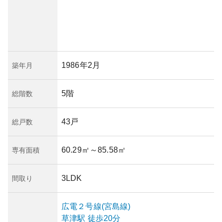
1986年2月
築年月
5階
総階数
43戸
総戸数
60.29㎡
～85.58㎡
専有面積
3LDK
間取り
広電２号線(宮島線)
草津
駅
徒歩20分