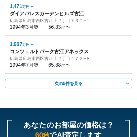
1,471
万円
〜
ダイアパレスガーデンヒルズ古江
広島県広島市西区古江上２丁目７３７−１
1994年3月
築
56.83㎡〜
1,967
万円
〜
コンツェルトパーク古江アネックス
広島県広島市西区古江上２丁目４７２−８
1994年7月
築
65.88㎡〜
次の5件を見る
あなたのお部屋の価格は？
60
でAI査定します
秒