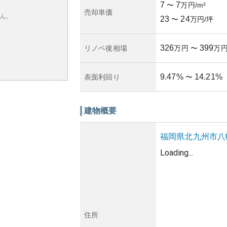
7
7
〜
万円/m²
売却単価
ん。
23
24
〜
万円/坪
326
399
リノベ後相場
万円
〜
万
9.47
%
14.21
%
表面利回り
〜
建物概要
福岡県
北九州市八
Loading...
住所