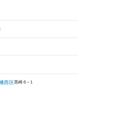
円
黒崎
６−１
幡西区