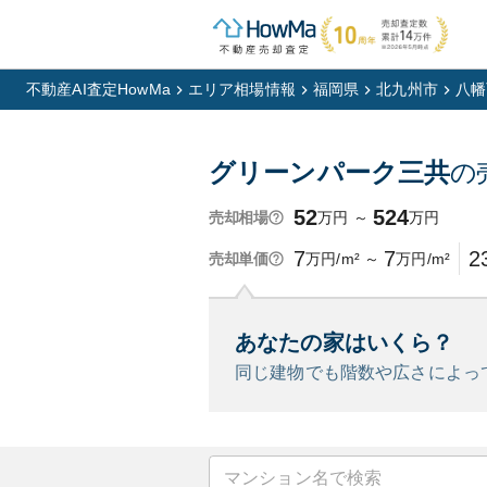
不動産AI査定HowMa
エリア相場情報
福岡県
北九州市
八幡
グリーンパーク三共
の
52
524
万円
～
万円
売却相場
7
7
2
万円/m²
～
万円/m²
売却単価
あなたの家はいくら？
同じ建物でも階数や広さによっ