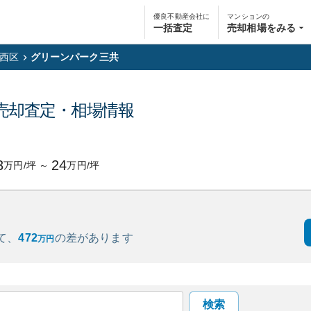
優良不動産会社に
マンションの
一括査定
売却相場をみる
西区
グリーンパーク三共
売却査定・相場情報
3
24
万円/坪
～
万円/坪
て、
472
の
差があります
万円
検索