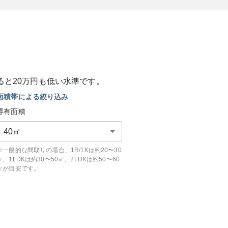
ると
20
万円も
低い
水準です。
面積帯による絞り込み
専有面積
40
㎡
※一般的な間取りの場合、1R/1Kは約20〜30
㎡、1LDKは約30〜50㎡、2LDKは約50〜60
㎡が目安です。