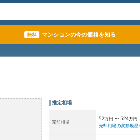
マンションの今の価格を知る
無料
推定相場
52
524
万円
〜
万円
売却相場
売却相場の変動履歴