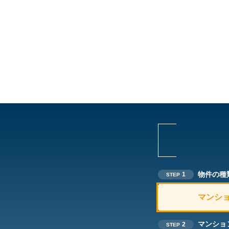
物件の種
1
STEP
マンシ
マンショ
2
STEP