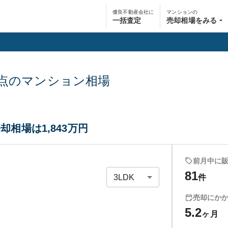
優良不動産会社に
マンションの
一括査定
売却相場をみる
点のマンション相場
却相場は1,843万円
前月中に
81
件
売却にか
5.2
ヶ月