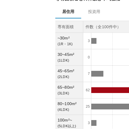
居住用
投資用
専有面積
件数（全
100
件中）
~30m²
3
(
1R・1K
)
30~45m²
0
(
1LDK
)
45~65m²
7
(
2LDK
)
65~80m²
62
(
3LDK
)
80~100m²
25
(
4LDK
)
100m²~
3
(
5LDK以上
)