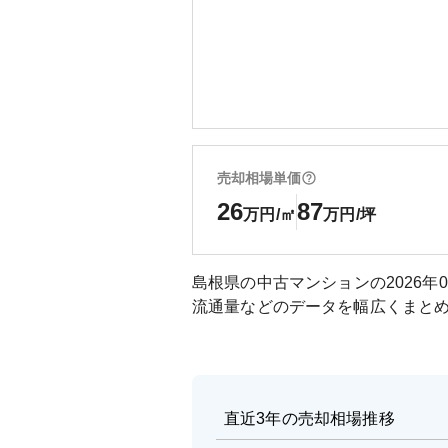
売却相場単価
26
87
万円/㎡
万円/坪
島根県
の中古マンションの
2026年
流通量などのデータを幅広くまと
直近3年の売却相場推移