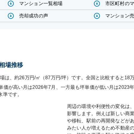
マンション一覧相場
市区町村の
売却成功の声
マンション売
相場推移
場は、約26万円/㎡（87万円/坪）です。全国と比較すると18
単価が高い月は
2026年7月
、一方最も坪単価が低い月は
2023
水準です
。
周辺の環境や利便性の変化は
影響します。例えば新しい商
や移転、駅前の再開発などが
みたい人が増えるため不動産