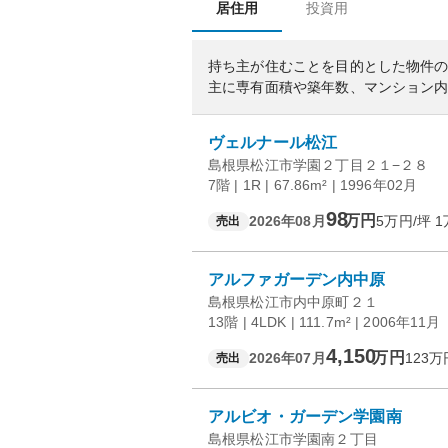
居住用
投資用
持ち主が住むことを目的とした物件
主に専有面積や築年数、マンション
ヴェルナール松江
島根県松江市学園２丁目２１−２８
7階 | 1R | 67.86m² | 1996年02月
98
万円
2026年08月
5
万円/坪
1
売出
アルファガーデン内中原
島根県松江市内中原町２１
13階 | 4LDK | 111.7m² | 2006年11月
4,150
万円
2026年07月
123
万
売出
アルビオ・ガーデン学園南
島根県松江市学園南２丁目