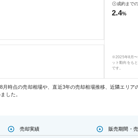
成約まで
2.4
%
※2025年8月
ット動向をもと
です。
08月
時点の売却相場や、直近3年の売却相場推移、近隣エリア
めました。
売却実績
販売期間・