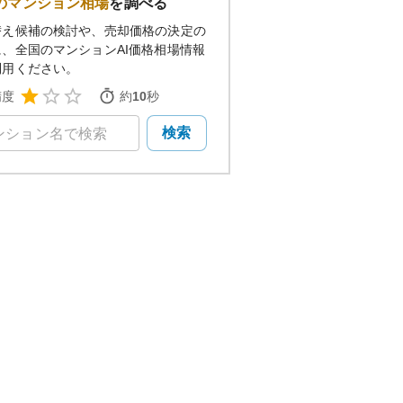
のマンション相場
を調べる
替え候補の検討や、売却価格の決定の
に、全国のマンションAI価格相場情報
利用ください。
精度
約
10
秒
検索