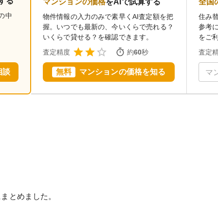
する
マンションの価格
をAIで試算する
全国
の中
物件情報の入力のみで素早くAI査定額を把
住み
握。いつでも最新の、今いくらで売れる？
参考
いくらで貸せる？を確認できます。
をご
査定精度
約
60
秒
査定
相談
無料
マンションの価格を知る
にまとめました。