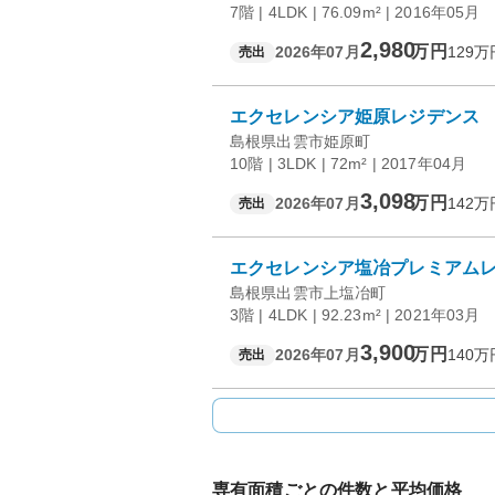
7階 | 4LDK | 76.09m² | 2016年05月
2,980
万円
2026年07月
129
万
売出
エクセレンシア姫原レジデンス
島根県出雲市姫原町
10階 | 3LDK | 72m² | 2017年04月
3,098
万円
2026年07月
142
万
売出
エクセレンシア塩冶プレミアム
島根県出雲市上塩冶町
3階 | 4LDK | 92.23m² | 2021年03月
3,900
万円
2026年07月
140
万
売出
専有面積ごとの件数と平均価格