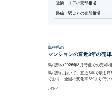
近隣エリアの売却相場
路線・駅ごとの売却相場
島根県の
マンションの直近3年の売却
島根県の2026年8月時点での売却相
島根県
において、直近3年で最も坪
ており
、
全国
の変化率
8
%
より低い
万円/㎡