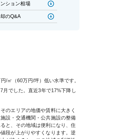
マンション相場
却のQ&A
万円/㎡（60万円/坪）低い水準です。
年7月
でした。直近3年で
17%下降し
、そのエリアの地価や賃料に大きく
業施設・交通機関・公共施設の整備
あると、その地域は便利になり、住
の値段が上がりやすくなります。逆