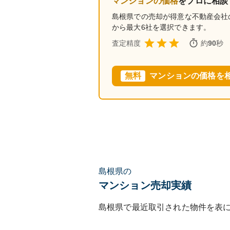
マンションの価格
をプロに相談
島根県
での売却が得意な不動産会社
から最大6社を選択できます。
査定精度
約
90
秒
無料
マンションの価格を
島根県の
マンション売却実績
島根県
で最近取引された物件を表