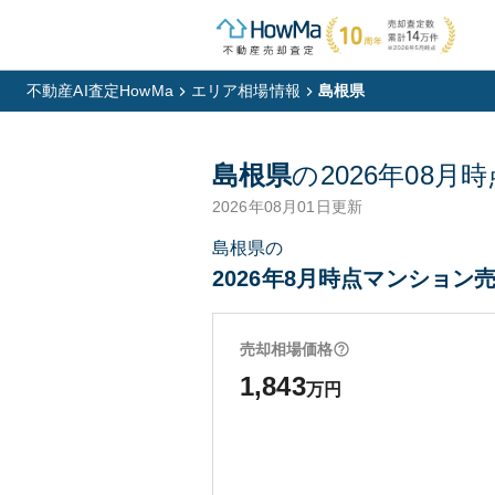
不動産AI査定HowMa
エリア相場情報
島根県
島根県
の
2026年08月
時
2026年08月01日
更新
島根県の
2026年8月時点マンション売
売却相場価格
1,843
万円