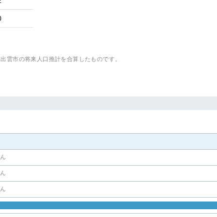
2
0
、出雲市
の将来人口推計を合算したものです。
せん
せん
せん