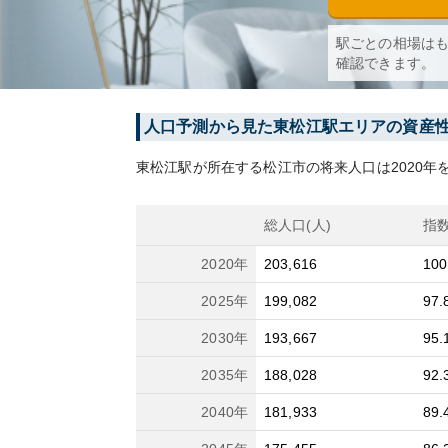
駅ごとの相場は
確認できます。
人口予測から見た
東松江
駅エリアの資産
東松江
駅が所在する
松江市
の将来人口は
2020
年を
総人口(人)
指
2020
年
203,616
100
2025
年
199,082
97.
2030
年
193,667
95.
2035
年
188,028
92.
2040
年
181,933
89.