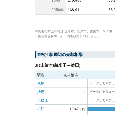
2045
年
175,455
86.
2050
年
168,911
83.
※周囲の市区町村は
境港市、安来市、雲南市、米子市
※国立社会保障・人口問題研究所 推計 より。
東松江
駅周辺の売却相場
JR山陰本線(米子～益田)
駅名
売却相場
荒島
-
データがありま
揖屋
-
データがありま
東松江
-
データがありま
松江
1,947
万円