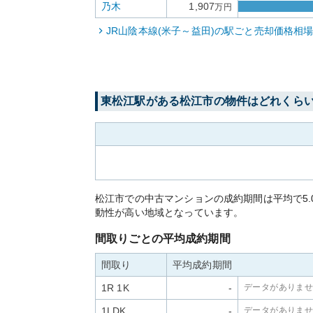
乃木
1,907
万円
JR山陰本線(米子～益田)
の駅ごと売却価格相
東松江
駅がある
松江市
の物件はどれくら
松江市での中古マンションの成約期間は平均で5
動性が高い地域となっています。
間取りごとの平均成約期間
間取り
平均成約期間
1R 1K
-
データがありま
1LDK
-
データがありま