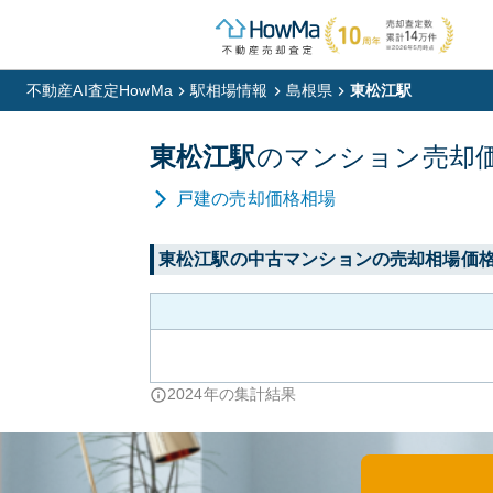
不動産AI査定HowMa
駅相場情報
島根県
東松江駅
東松江
駅
の
マンション
売却
戸建
の売却価格相場
東松江
駅の中古マンションの売却相場価
2024
年の集計結果