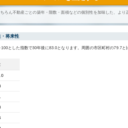
もちろん不動産ごとの築年・階数・面積などの個別性を加味した、より
性・将来性
100とした指数で30年後に
83.0
となります。
周囲の市区町村の
79.7
と
数
.0
8
1
3
4