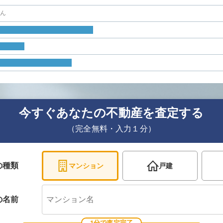
せん
今すぐあなたの不動産を査定する
（完全無料・入力１分）
の種類
マンション
戸建
の
名前
1分で査定完了