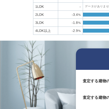
1LDK
-
データがありま
2LDK
-3.4
%
3LDK
-1.8
%
4LDK以上
-2.9
%
査定する建物
査定する
建物