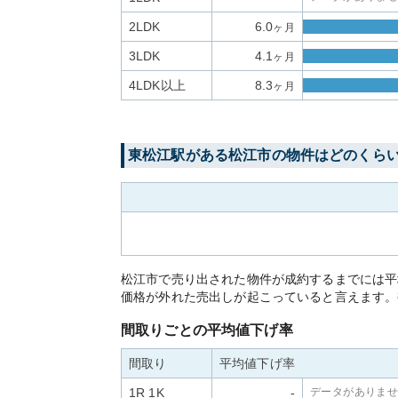
2LDK
6.0
ヶ月
3LDK
4.1
ヶ月
4LDK以上
8.3
ヶ月
東松江
駅がある
松江市
の物件はどのくら
松江市で売り出された物件が成約するまでには平
価格が外れた売出しが起こっていると言えます。
間取りごとの平均値下げ率
間取り
平均値下げ率
1R 1K
-
データがありま