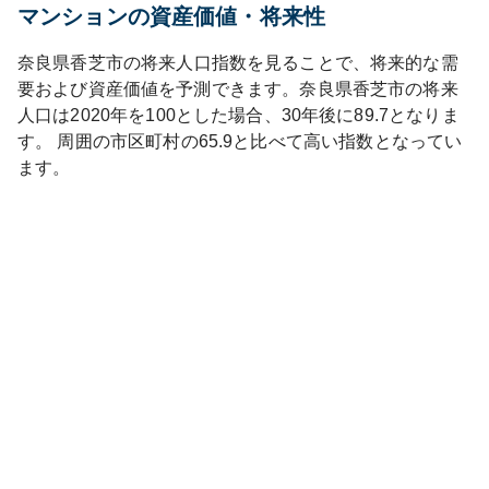
マンションの資産価値・将来性
奈良県
香芝市
の将来人口指数を見ることで、将来的な需
要および資産価値を予測できます。
奈良県
香芝市
の将来
人口は
2020
年を100とした場合、30年後に
89.7
となりま
す。
周囲の市区町村の
65.9
と比べて
高い
指数となってい
ます。