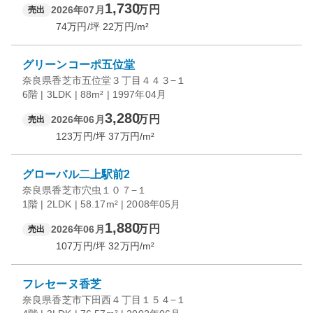
1,730
万円
2026年07月
売出
74
万円/坪
22
万円/m²
グリーンコーポ五位堂
奈良県香芝市五位堂３丁目４４３−１
6階 | 3LDK | 88m² | 1997年04月
3,280
万円
2026年06月
売出
123
万円/坪
37
万円/m²
グローバル二上駅前2
奈良県香芝市穴虫１０７−１
1階 | 2LDK | 58.17m² | 2008年05月
1,880
万円
2026年06月
売出
107
万円/坪
32
万円/m²
フレセーヌ香芝
奈良県香芝市下田西４丁目１５４−１