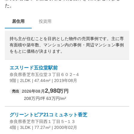
た。
居住用
投資用
持ち主が住むことを目的とした物件の売買事例です。
主に専
有面積や築年数、マンション内の事例・周辺マンション事例
をもとに価格が決まります。
エスリード五位堂駅前
奈良県香芝市五位堂３丁目６０２−４
9階 | 2LDK | 47.44m² | 2019年08月
2,980
万円
2026年08月
売出
208
万円/坪
63
万円/m²
グリーントピア21コミュネット香芝
奈良県香芝市下田西１丁目５−１３
4階 | 3LDK | 77.27m² | 2000年02月