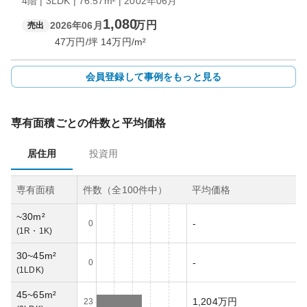
4階 | 3LDK | 76.57m² | 2002年06月
1,080
万円
2026年06月
売出
47
万円/坪
14
万円/m²
会員登録して事例をもっと見る
専有面積ごとの件数と平均価格
居住用
投資用
専有面積
件数（全
100
件中）
平均価格
~30m²
-
0
(
1R・1K
)
30~45m²
-
0
(
1LDK
)
45~65m²
1,204万円
23