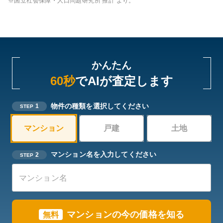
※国立社会保障・人口問題研究所 推計 より。
かんたん
60秒
でAIが査定します
物件の種類を選択してください
1
STEP
マンション
戸建
土地
マンション名を入力してください
2
STEP
マンション
の今の価格を知る
無料