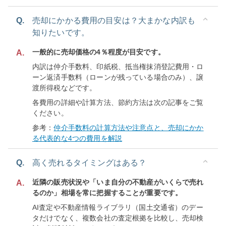
Q.
売却にかかる費用の目安は？大まかな内訳も
知りたいです。
一般的に売却価格の4％程度が目安です。
A.
内訳は仲介手数料、印紙税、抵当権抹消登記費用・ロ
ーン返済手数料（ローンが残っている場合のみ）、譲
渡所得税などです。
各費用の詳細や計算方法、節約方法は次の記事をご覧
ください。
参考：
仲介手数料の計算方法や注意点と、売却にかか
る代表的な4つの費用を解説
Q.
高く売れるタイミングはある？
近隣の販売状況や「いま自分の不動産がいくらで売れ
A.
るのか」相場を常に把握することが重要です。
AI査定や不動産情報ライブラリ（国土交通省）のデー
タだけでなく、複数会社の査定根拠を比較し、売却検