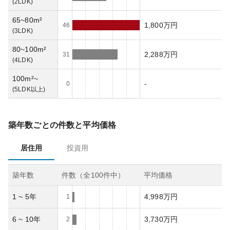
(
2LDK
)
65~80m²
1,800万円
46
(
3LDK
)
80~100m²
2,288万円
31
(
4LDK
)
100m²~
-
0
(
5LDK以上
)
築年数ごとの件数と平均価格
居住用
投資用
築年数
件数（全
100
件中）
平均価格
1 ~ 5年
4,998万円
1
6 ~ 10年
3,730万円
2