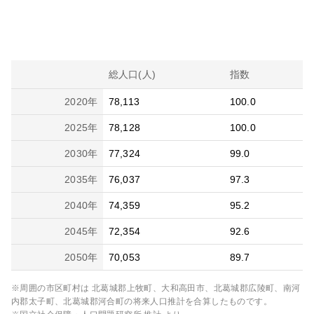
総人口(人)
指数
2020
年
78,113
100.0
2025
年
78,128
100.0
2030
年
77,324
99.0
2035
年
76,037
97.3
2040
年
74,359
95.2
2045
年
72,354
92.6
2050
年
70,053
89.7
※周囲の市区町村は
北葛城郡上牧町、大和高田市、北葛城郡広陵町、南河
内郡太子町、北葛城郡河合町
の将来人口推計を合算したものです。