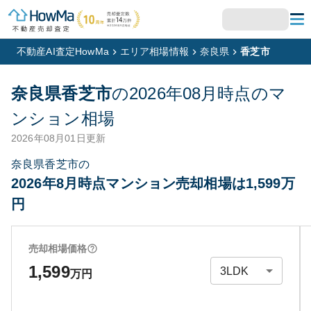
不動産AI査定HowMa
エリア相場情報
奈良県
香芝市
奈良県香芝市
の
2026年08月
時点のマ
ンション相場
2026年08月01日
更新
奈良県香芝市の
2026年8月時点マンション売却相場は1,599万
円
売却相場価格
1,599
万円