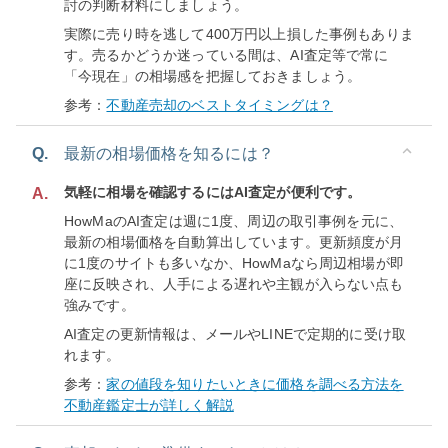
討の判断材料にしましょう。
実際に売り時を逃して400万円以上損した事例もありま
す。売るかどうか迷っている間は、AI査定等で常に
「今現在」の相場感を把握しておきましょう。
参考：
不動産売却のベストタイミングは？
Q.
最新の相場価格を知るには？
気軽に相場を確認するにはAI査定が便利です。
A.
HowMaのAI査定は週に1度、周辺の取引事例を元に、
最新の相場価格を自動算出しています。更新頻度が月
に1度のサイトも多いなか、HowMaなら周辺相場が即
座に反映され、人手による遅れや主観が入らない点も
強みです。
AI査定の更新情報は、メールやLINEで定期的に受け取
れます。
参考：
家の値段を知りたいときに価格を調べる方法を
不動産鑑定士が詳しく解説