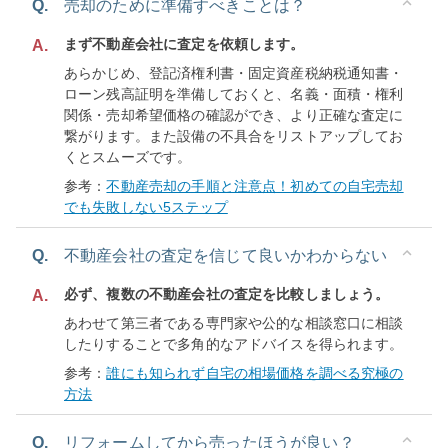
Q.
売却のために準備すべきことは？
まず不動産会社に査定を依頼します。
A.
あらかじめ、登記済権利書・固定資産税納税通知書・
ローン残高証明を準備しておくと、名義・面積・権利
関係・売却希望価格の確認ができ、より正確な査定に
繋がります。また設備の不具合をリストアップしてお
くとスムーズです。
参考：
不動産売却の手順と注意点！初めての自宅売却
でも失敗しない5ステップ
Q.
不動産会社の査定を信じて良いかわからない
必ず、複数の不動産会社の査定を比較しましょう。
A.
あわせて第三者である専門家や公的な相談窓口に相談
したりすることで多角的なアドバイスを得られます。
参考：
誰にも知られず自宅の相場価格を調べる究極の
方法
Q.
リフォームしてから売ったほうが良い？