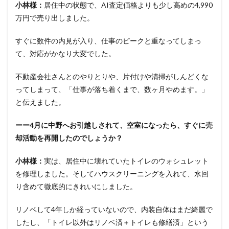
小林様：
居住中の状態で、AI査定価格よりも少し高めの4,990
万円で売り出しました。
すぐに数件の内見が入り、仕事のピークと重なってしまっ
て、対応がかなり大変でした。
不動産会社さんとのやりとりや、片付けや清掃がしんどくな
ってしまって、「仕事が落ち着くまで、数ヶ月やめます。」
と伝えました。
ーー4月に中野へお引越しされて、空室になったら、すぐに売
却活動を再開したのでしょうか？
小林様：
実は、居住中に壊れていたトイレのウォシュレット
を修理しました。そしてハウスクリーニングを入れて、水回
り含めて徹底的にきれいにしました。
リノベして4年しか経っていないので、内装自体はまだ綺麗で
したし、「トイレ以外はリノベ済＋トイレも修繕済」という