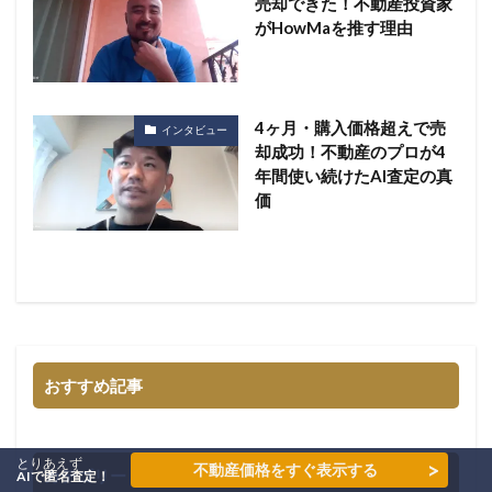
売却できた！不動産投資家
がHowMaを推す理由
4ヶ月・購入価格超えで売
インタビュー
却成功！不動産のプロが4
年間使い続けたAI査定の真
価
おすすめ記事
とりあえず
>
不動産価格をすぐ表示する
カテゴリー
AIで匿名査定！