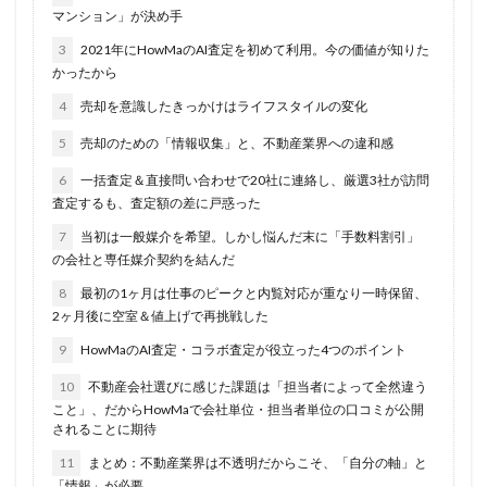
マンション」が決め手
3
2021年にHowMaのAI査定を初めて利用。今の価値が知りた
かったから
4
売却を意識したきっかけはライフスタイルの変化
5
売却のための「情報収集」と、不動産業界への違和感
6
一括査定＆直接問い合わせで20社に連絡し、厳選3社が訪問
査定するも、査定額の差に戸惑った
7
当初は一般媒介を希望。しかし悩んだ末に「手数料割引」
の会社と専任媒介契約を結んだ
8
最初の1ヶ月は仕事のピークと内覧対応が重なり一時保留、
2ヶ月後に空室＆値上げで再挑戦した
9
HowMaのAI査定・コラボ査定が役立った4つのポイント
10
不動産会社選びに感じた課題は「担当者によって全然違う
こと」、だからHowMaで会社単位・担当者単位の口コミが公開
されることに期待
11
まとめ：不動産業界は不透明だからこそ、「自分の軸」と
「情報」が必要