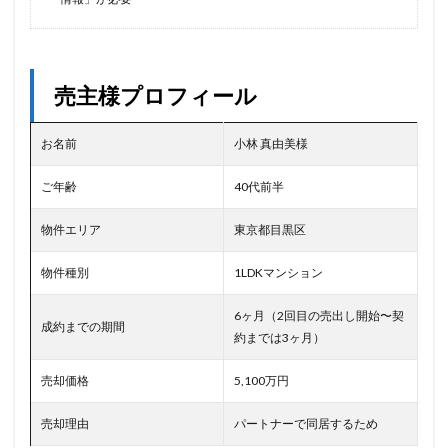
売主様プロフィール
お名前
小林 真由美様
ご年齢
40代前半
物件エリア
東京都目黒区
物件種別
1LDKマンション
6ヶ月（2回目の売出し開始〜契
成約までの期間
約までは3ヶ月）
売却価格
5,100万円
売却理由
パートナーで同居するため