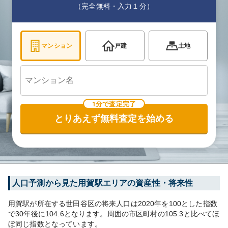
（完全無料・入力１分）
マンション
戸建
土地
1分で査定完了
とりあえず無料査定を始める
人口予測から見た
用賀
駅エリアの資産性・将来性
用賀
駅が所在する
世田谷区
の将来人口は
2020
年を100とした指数
で30年後に
104.6
となります。
周囲の市区町村の
105.3
と比べて
ほ
ぼ同じ
指数となっています。