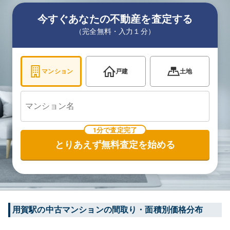
今すぐあなたの不動産を査定する
（完全無料・入力１分）
マンション
戸建
土地
1分で査定完了
とりあえず無料査定を始める
用賀
駅の中古マンションの間取り・面積別価格分布