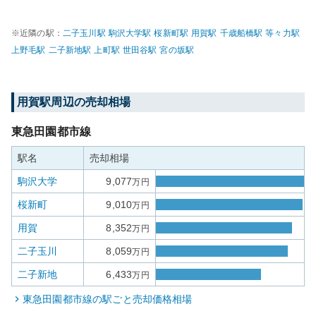
※近隣の駅：
二子玉川
駅
駒沢大学
駅
桜新町
駅
用賀
駅
千歳船橋
駅
等々力
駅
上野毛
駅
二子新地
駅
上町
駅
世田谷
駅
宮の坂
駅
用賀
駅周辺の売却相場
東急田園都市線
駅名
売却相場
駒沢大学
9,077
万円
桜新町
9,010
万円
用賀
8,352
万円
二子玉川
8,059
万円
二子新地
6,433
万円
東急田園都市線
の駅ごと売却価格相場