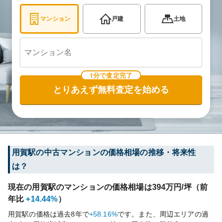
マンション
戸建
土地
1分で査定完了
とりあえず無料査定を始める
用賀
駅の中古マンションの価格相場の推移・将来性
は？
現在の
用賀
駅のマンションの価格相場は
394
万円/坪（前
年比
+14.44%
）
用賀
駅の価格は過去
8
年で
+58.16%
です。
また、周辺エリアの過