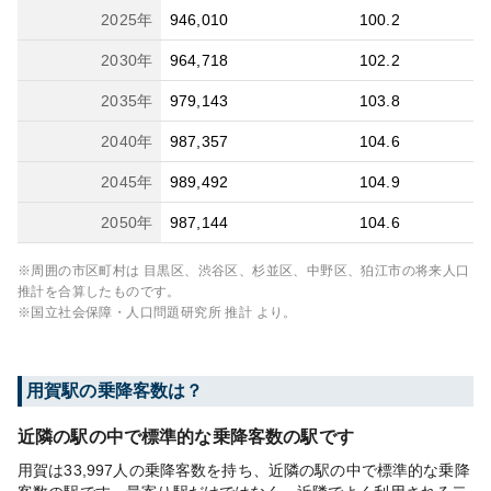
2025
年
946,010
100.2
2030
年
964,718
102.2
2035
年
979,143
103.8
2040
年
987,357
104.6
2045
年
989,492
104.9
2050
年
987,144
104.6
※周囲の市区町村は
目黒区、渋谷区、杉並区、中野区、狛江市
の将来人口
推計を合算したものです。
※国立社会保障・人口問題研究所 推計 より。
用賀
駅の乗降客数は？
近隣の駅の中で標準的な乗降客数の駅です
用賀は33,997人の乗降客数を持ち、近隣の駅の中で標準的な乗降