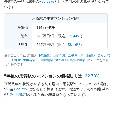
去
8
年の平均増減率の
+58.32%
と比べて
同水準の
騰落率となって
います。
用賀
駅の中古マンション価格
坪単価
394
万円/坪
前年
345
万円/坪
（現在
+14.44%
）
8
年前
249
万円/坪
（現在
+58.16%
）
※周辺エリアは
用賀
駅
桜新町
駅
上野毛
駅
二子玉川
駅
上町
駅
等々力
駅
二子新地
駅
世田谷
駅
千歳船橋
駅
宮の坂
駅
駒沢大学
駅
のデータを集計
したものです
5年後の
用賀
駅のマンションの価格動向は
+22.73%
直近数年の状況が今後も続く場合、
用賀
駅のマンション相場は、
5年後
+22.73%
になると予想されます。周辺エリアの平均増減率
が
+24.29%
に比べると
低い
増減率となっています。