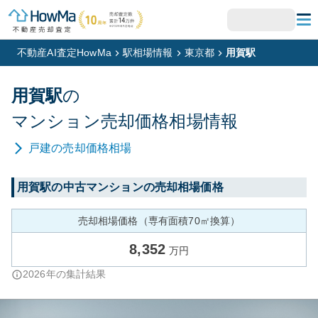
不動産AI査定HowMa
駅相場情報
東京都
用賀駅
用賀
駅
の
マンション
売却価格相場情報
戸建
の売却価格相場
用賀
駅の中古マンションの売却相場価格
売却相場価格（専有面積70㎡換算）
8,352
万円
2026
年の集計結果