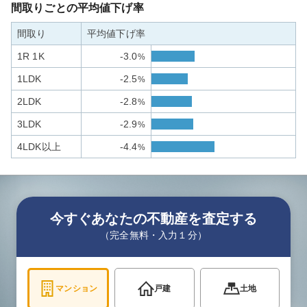
間取りごとの平均値下げ率
間取り
平均値下げ率
1R 1K
-3.0
%
1LDK
-2.5
%
2LDK
-2.8
%
3LDK
-2.9
%
4LDK以上
-4.4
%
今すぐあなたの不動産を査定する
（完全無料・入力１分）
マンション
戸建
土地