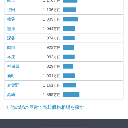
吹上
1,270
万円
行田
1,136
万円
熊谷
1,339
万円
籠原
1,044
万円
深谷
974
万円
岡部
923
万円
本庄
992
万円
神保原
829
万円
新町
1,031
万円
倉賀野
1,161
万円
高崎
1,399
万円
他の駅の
戸建て
売却価格相場を探す