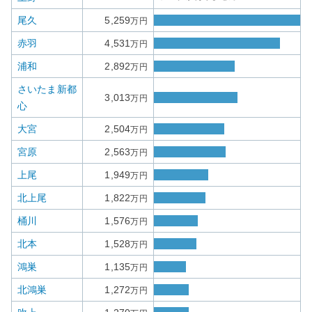
尾久
5,259
万円
赤羽
4,531
万円
浦和
2,892
万円
さいたま新都
3,013
万円
心
大宮
2,504
万円
宮原
2,563
万円
上尾
1,949
万円
北上尾
1,822
万円
桶川
1,576
万円
北本
1,528
万円
鴻巣
1,135
万円
北鴻巣
1,272
万円