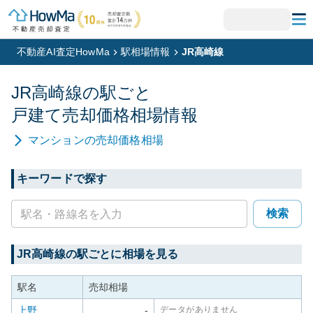
不動産AI査定HowMa
駅相場情報
JR高崎線
JR高崎線
の駅ごと
戸建て
売却価格相場情報
マンション
の売却価格相場
キーワードで探す
検索
JR高崎線
の駅ごとに相場を見る
駅名
売却相場
上野
-
データがありません