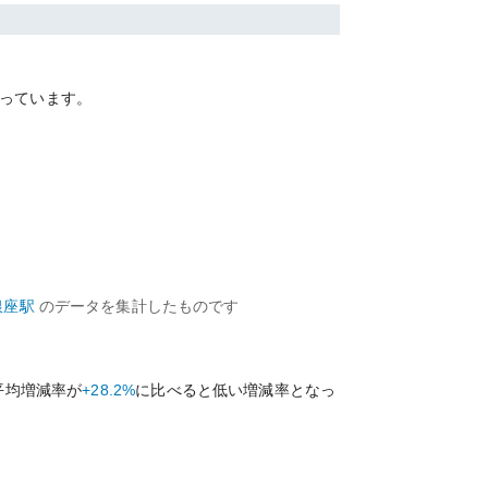
っています。
銀座
駅
のデータを集計したものです
平均増減率が
+28.2%
に比べると
低い
増減率となっ