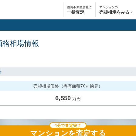
優良不動産会社に
マンションの
一括査定
売却相場をみる
価格相場情報
格
売却相場価格（専有面積70㎡換算）
6,550
万円
1分で査定完了
マンション
を査定する