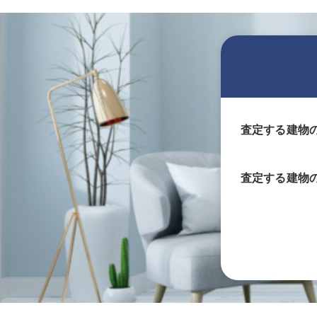
査定する建物
査定する
建物