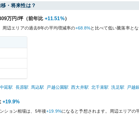
推移・将来性は？
309
万円/坪（前年比
+11.51%
）
、周辺エリアの過去
8
年の平均増減率の
+68.8%
と比べて
低い
騰落率とな
中延
駅
長原
駅
馬込
駅
戸越公園
駅
西大井
駅
北千束
駅
洗足
駅
戸越
は
+19.9%
ンション相場は、5年後
+19.9%
になると予想されます。周辺エリアの