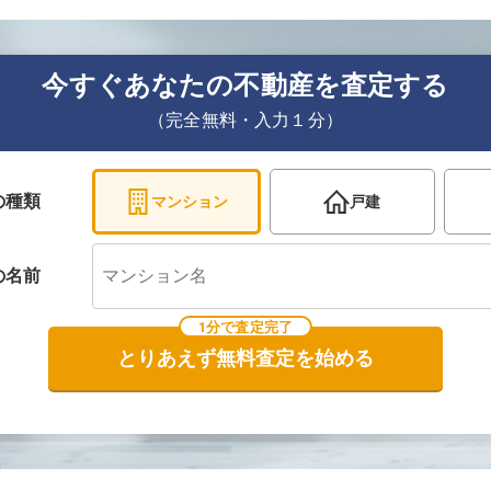
今すぐあなたの不動産を査定する
（完全無料・入力１分）
の種類
マンション
戸建
の
名前
1分で査定完了
とりあえず無料査定を始める