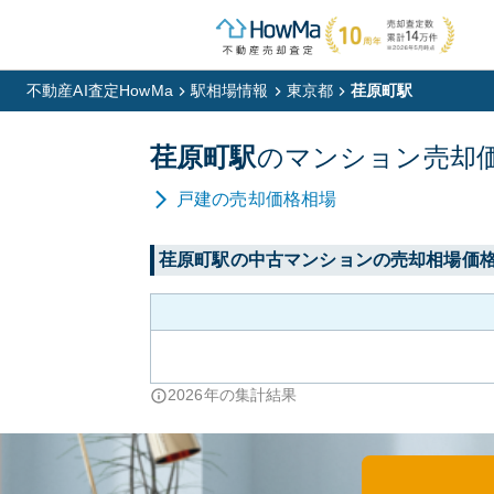
不動産AI査定HowMa
駅相場情報
東京都
荏原町駅
荏原町
駅
の
マンション
売却
戸建
の売却価格相場
荏原町
駅の中古マンションの売却相場価
2026
年の集計結果