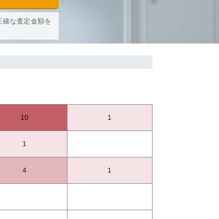
正確な査定金額を
10
1
1
4
1