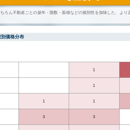
もちろん不動産ごとの築年・階数・面積などの個別性を加味した、より
積別価格分布
1
1
1
1
3
3