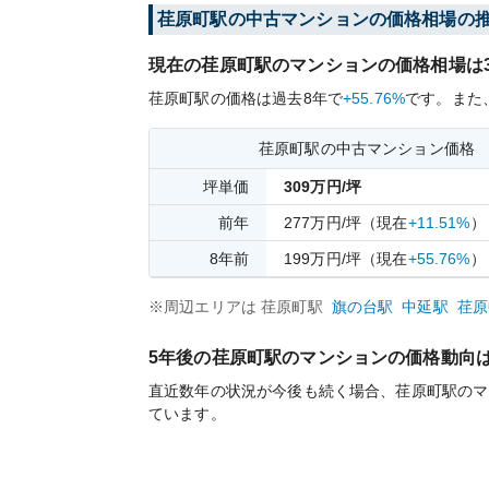
荏原町
駅の中古マンションの価格相場の
現在の
荏原町
駅のマンションの価格相場は
荏原町
駅の価格は過去
8
年で
+55.76%
です。
また
荏原町
駅の中古マンション価格
坪単価
309
万円/坪
前年
277
万円/坪
（現在
+11.51%
）
8
年前
199
万円/坪
（現在
+55.76%
）
※周辺エリアは
荏原町
駅
旗の台
駅
中延
駅
荏原
5年後の
荏原町
駅のマンションの価格動向
直近数年の状況が今後も続く場合、
荏原町
駅のマ
ています。