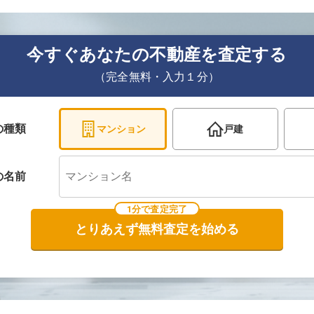
今すぐあなたの不動産を査定する
（完全無料・入力１分）
の種類
マンション
戸建
の
名前
1分で査定完了
とりあえず無料査定を始める