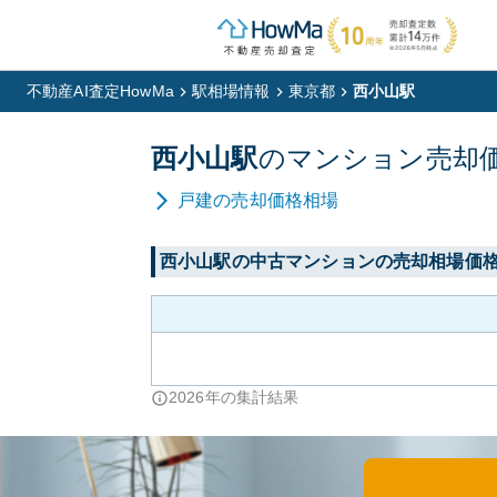
不動産AI査定HowMa
駅相場情報
東京都
西小山駅
西小山
駅
の
マンション
売却
戸建
の売却価格相場
西小山
駅の中古マンションの売却相場価
2026
年の集計結果