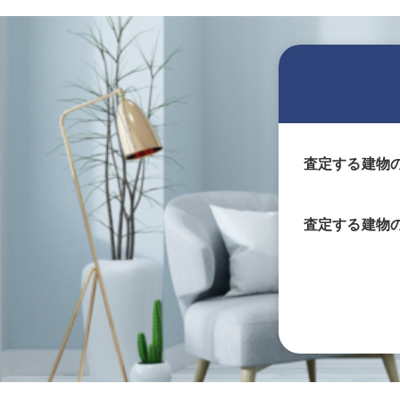
査定する建物
査定する
建物