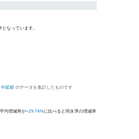
率となっています。
中延
駅
のデータを集計したものです
平均増減率が
+29.74%
に比べると
同水準の
増減率