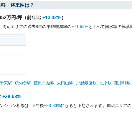
推移・将来性は？
452
万円/坪（前年比
+13.42%
）
、周辺エリアの過去
8
年の平均増減率の
+71.52%
と比べて
同水準の
騰落
千束
駅
旗の台
駅
荏原中延
駅
大岡山
駅
戸越銀座
駅
長原
駅
荏原町
駅
は
+28.63%
ンション相場は、5年後
+28.63%
になると予想されます。周辺エリアの