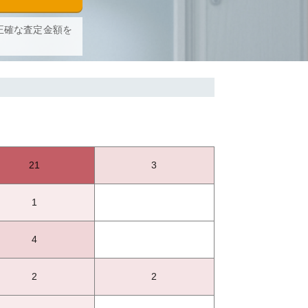
正確な査定金額を
21
3
1
4
2
2