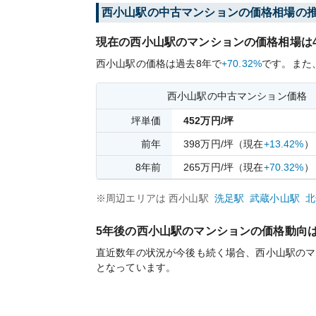
西小山
駅の中古マンションの価格相場の
現在の
西小山
駅のマンションの価格相場は
西小山
駅の価格は過去
8
年で
+70.32%
です。
また
西小山
駅の中古マンション価格
坪単価
452
万円/坪
前年
398
万円/坪
（現在
+13.42%
）
8
年前
265
万円/坪
（現在
+70.32%
）
※周辺エリアは
西小山
駅
洗足
駅
武蔵小山
駅
北
5年後の
西小山
駅のマンションの価格動向
直近数年の状況が今後も続く場合、
西小山
駅のマ
となっています。