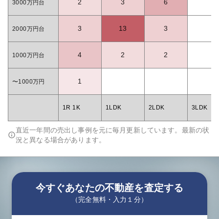
2
3
6
3000万円台
3
13
3
2000万円台
4
2
2
1000万円台
1
〜1000万円
1R 1K
1LDK
2LDK
3LDK
直近一年間の売出し事例を元に毎月更新しています。最新の状
況と異なる場合があります。
今すぐあなたの不動産を査定する
（完全無料・入力１分）