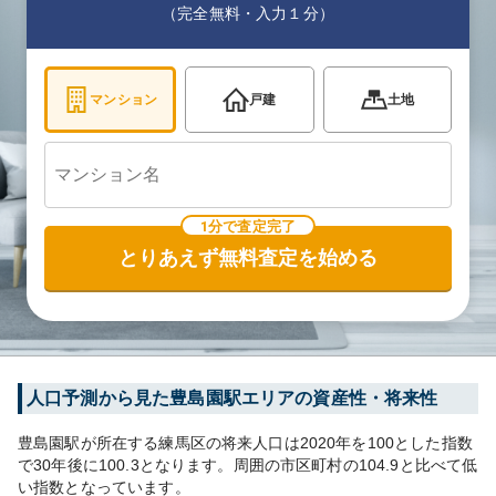
（完全無料・入力１分）
マンション
戸建
土地
1分で査定完了
とりあえず無料査定を始める
人口予測から見た
豊島園
駅エリアの資産性・将来性
豊島園
駅が所在する
練馬区
の将来人口は
2020
年を100とした指数
で30年後に
100.3
となります。
周囲の市区町村の
104.9
と比べて
低
い
指数となっています。