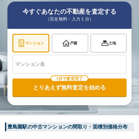
今すぐあなたの不動産を査定する
（完全無料・入力１分）
マンション
戸建
土地
1分で査定完了
とりあえず無料査定を始める
豊島園
駅の中古マンションの間取り・面積別価格分布