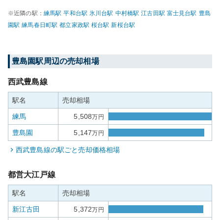
※近隣の駅：
練馬
駅
平和台
駅
氷川台
駅
中村橋
駅
江古田
駅
富士見台
駅
豊島
園
駅
練馬春日町
駅
都立家政
駅
桜台
駅
新桜台
駅
豊島園
駅周辺の売却相場
西武豊島線
駅名
売却相場
練馬
5,508
万円
豊島園
5,147
万円
西武豊島線
の駅ごと売却価格相場
都営大江戸線
駅名
売却相場
新江古田
5,372
万円