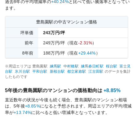
過去
8
年の平均増減率の
+40.24%
と比べて
低い
騰落率となってい
ます。
豊島園
駅の中古マンション価格
坪単価
243
万円/坪
前年
249
万円/坪
（現在
-2.31%
）
8
年前
188
万円/坪
（現在
+29.44%
）
※周辺エリアは
豊島園
駅
練馬
駅
中村橋
駅
練馬春日町
駅
桜台
駅
富士見
台
駅
氷川台
駅
平和台
駅
新桜台
駅
都立家政
駅
江古田
駅
のデータを集計
したものです
5年後の
豊島園
駅のマンションの価格動向は
+8.85%
直近数年の状況が今後も続く場合、
豊島園
駅のマンション相場
は、5年後
+8.85%
になると予想されます。周辺エリアの平均増減
率が
+13.74%
に比べると
低い
増減率となっています。