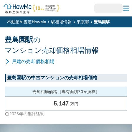
不動産AI査定HowMa
駅相場情報
東京都
豊島園駅
豊島園
駅
の
マンション
売却価格相場情報
戸建
の売却価格相場
豊島園
駅の中古マンションの売却相場価格
売却相場価格（専有面積70㎡換算）
5,147
万円
2026
年の集計結果