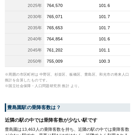
2025
年
764,570
101.6
2030
年
765,071
101.7
2035
年
765,653
101.7
2040
年
764,854
101.6
2045
年
761,202
101.1
2050
年
755,009
100.3
※周囲の市区町村は
中野区、杉並区、板橋区、豊島区、和光市
の将来人口
推計を合算したものです。
※国立社会保障・人口問題研究所 推計 より。
豊島園
駅の乗降客数は？
近隣の駅の中では乗降客数が少ない駅です
豊島園は13,463人の乗降客数を持ち、近隣の駅の中では乗降客数