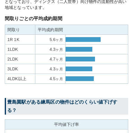
となっており、ディンクス（二人世帯）向け物件の流動性が高い
地域となっています。
間取りごとの平均成約期間
間取り
平均成約期間
1R 1K
5.6
ヶ月
1LDK
4.3
ヶ月
2LDK
4.7
ヶ月
3LDK
4.3
ヶ月
4LDK以上
4.5
ヶ月
豊島園
駅がある
練馬区
の物件はどのくらい値下げす
る？
平均値下げ率