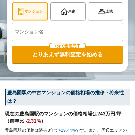
マンション
戸建
土地
1分で査定完了
とりあえず無料査定を始める
豊島園
駅の中古マンションの価格相場の推移・将来性
は？
現在の
豊島園
駅のマンションの価格相場は
243
万円/坪
（前年比
-2.31%
）
豊島園
駅の価格は過去
8
年で
+29.44%
です。
また、周辺エリアの