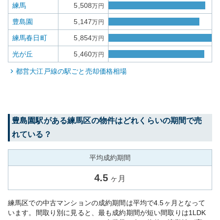
練馬
5,508
万円
豊島園
5,147
万円
練馬春日町
5,854
万円
光が丘
5,460
万円
都営大江戸線
の駅ごと売却価格相場
豊島園
駅がある
練馬区
の物件はどれくらいの期間で売
れている？
平均成約期間
4.5
ヶ月
練馬区での中古マンションの成約期間は平均で4.5ヶ月となって
います。間取り別に見ると、最も成約期間が短い間取りは1LDK