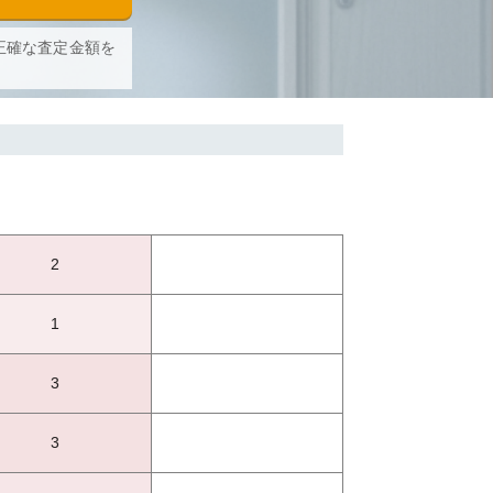
正確な査定金額を
2
1
3
3