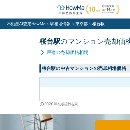
不動産AI査定HowMa
駅相場情報
東京都
桜台駅
桜台
駅
の
マンション
売却価
戸建
の売却価格相場
桜台
駅の中古マンションの売却相場価格
2026
年の集計結果