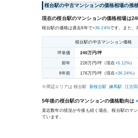
桜台
駅の中古マンションの価格相場の推
現在の
桜台
駅のマンションの価格相場は
24
桜台
駅の価格は過去
8
年で
+36.24%
です。
また、
桜台
駅の中古マンション価格
坪単価
240
万円/坪
前年
228
万円/坪
（現在
+5.12%
）
8
年前
176
万円/坪
（現在
+36.24%
）
※周辺エリアは
桜台
駅
新桜台
駅
練馬
駅
江古田
5年後の
桜台
駅のマンションの価格動向は
直近数年の状況が今後も続く場合、
桜台
駅のマン
ています。