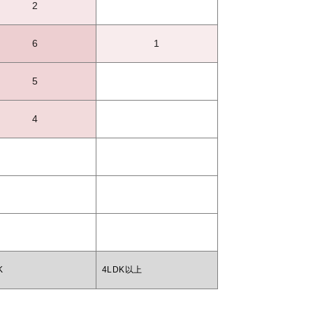
2
6
1
5
4
K
4LDK以上