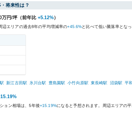
移・将来性は？
0
万円/坪（前年比
+5.12%
）
周辺エリアの過去
8
年の平均増減率の
+45.6%
と比べて
低い
騰落率となっ
駅
新江古田
駅
氷川台
駅
豊島園
駅
小竹向原
駅
東長崎
駅
沼袋
駅
平
+15.19%
ション相場は、5年後
+15.19%
になると予想されます。周辺エリアの平