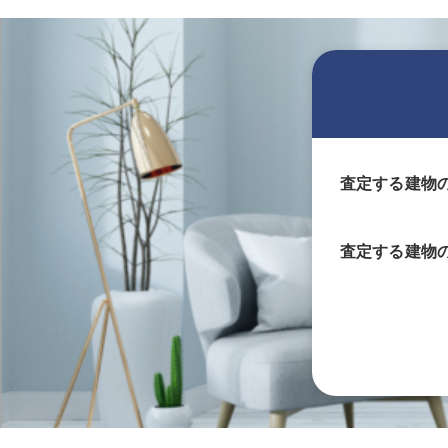
査定する建物
査定する
建物