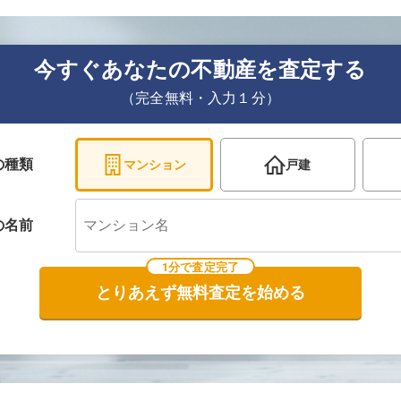
今すぐあなたの不動産を査定する
（完全無料・入力１分）
の種類
マンション
戸建
の
名前
1分で査定完了
とりあえず無料査定を始める