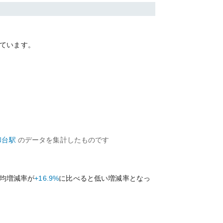
ています。
和台
駅
のデータを集計したものです
均増減率が
+16.9%
に比べると
低い
増減率となっ