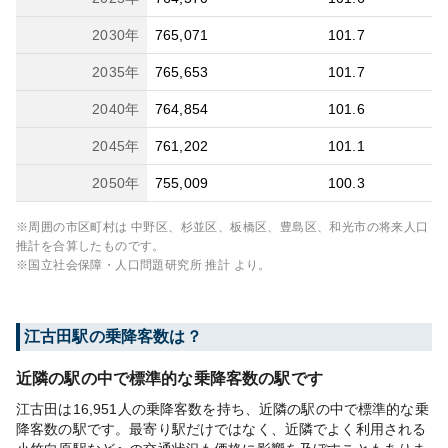
2030
年
765,071
101.7
2035
年
765,653
101.7
2040
年
764,854
101.6
2045
年
761,202
101.1
2050
年
755,009
100.3
※周囲の市区町村は
中野区、杉並区、板橋区、豊島区、和光市
の将来人口
推計を合算したものです。
※国立社会保障・人口問題研究所 推計 より。
江古田
駅の乗降客数は？
近隣の駅の中で標準的な乗降客数の駅です
江古田は16,951人の乗降客数を持ち、近隣の駅の中で標準的な乗
降客数の駅です。最寄り駅だけではなく、近隣でよく利用される