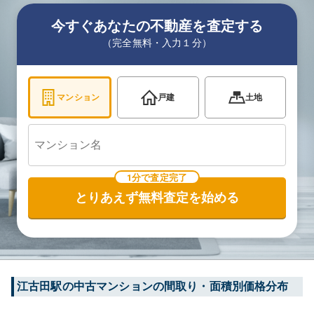
今すぐあなたの不動産を査定する
（完全無料・入力１分）
マンション
戸建
土地
1分で査定完了
とりあえず無料査定を始める
江古田
駅の中古マンションの間取り・面積別価格分布