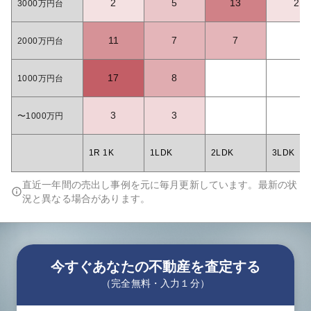
2
5
13
2
3000万円台
11
7
7
2000万円台
17
8
1000万円台
3
3
〜1000万円
1R 1K
1LDK
2LDK
3LDK
直近一年間の売出し事例を元に毎月更新しています。最新の状
況と異なる場合があります。
今すぐあなたの不動産を査定する
（完全無料・入力１分）