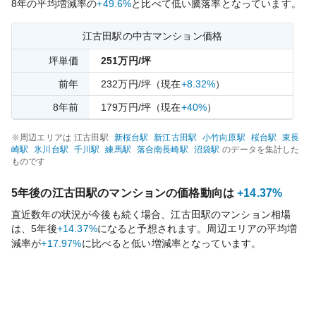
8
年の平均増減率の
+49.6%
と比べて
低い
騰落率となっています。
江古田
駅の中古マンション価格
坪単価
251
万円/坪
前年
232
万円/坪
（現在
+8.32%
）
8
年前
179
万円/坪
（現在
+40%
）
※周辺エリアは
江古田
駅
新桜台
駅
新江古田
駅
小竹向原
駅
桜台
駅
東長
崎
駅
氷川台
駅
千川
駅
練馬
駅
落合南長崎
駅
沼袋
駅
のデータを集計した
ものです
5年後の
江古田
駅のマンションの価格動向は
+14.37%
直近数年の状況が今後も続く場合、
江古田
駅のマンション相場
は、5年後
+14.37%
になると予想されます。周辺エリアの平均増
減率が
+17.97%
に比べると
低い
増減率となっています。