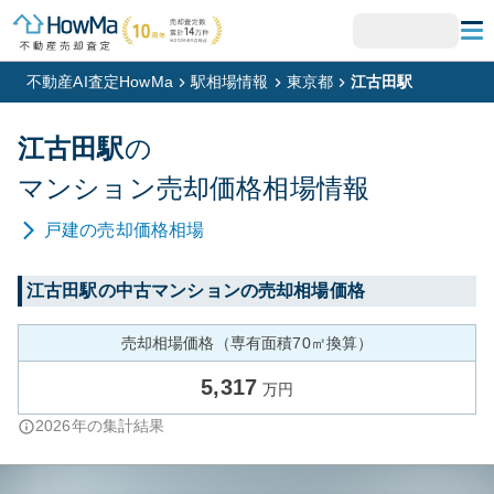
不動産AI査定HowMa
駅相場情報
東京都
江古田駅
江古田
駅
の
マンション
売却価格相場情報
戸建
の売却価格相場
江古田
駅の中古マンションの売却相場価格
売却相場価格（専有面積70㎡換算）
5,317
万円
2026
年の集計結果