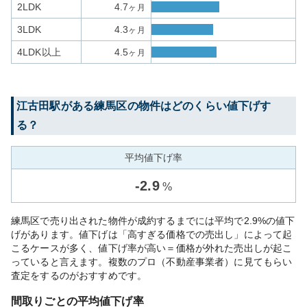
2LDK
4.7
ヶ月
3LDK
4.3
ヶ月
4LDK以上
4.5
ヶ月
江古田
駅がある
練馬区
の物件はどのくらい値下げす
る？
平均値下げ率
-
2.9
%
練馬区で売り出された物件が成約するまでには平均で2.9%の値下
げがあります。値下げは「高すぎる価格での売出し」によって起
こるケースが多く、値下げ率が高い＝価格が外れた売出しが起こ
っていると言えます。複数のプロ（不動産事業者）に見てもらい
査定をするのがおすすめです。
間取りごとの平均値下げ率