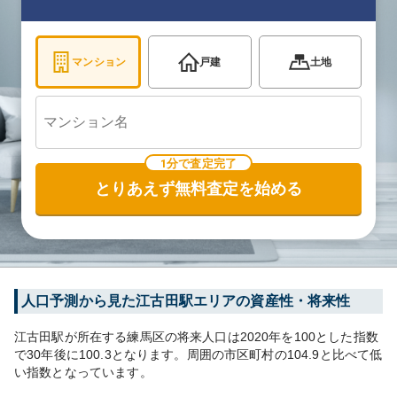
マンション
戸建
土地
1分で査定完了
とりあえず無料査定を始める
人口予測から見た
江古田
駅エリアの資産性・将来性
江古田
駅が所在する
練馬区
の将来人口は
2020
年を100とした指数
で30年後に
100.3
となります。
周囲の市区町村の
104.9
と比べて
低
い
指数となっています。