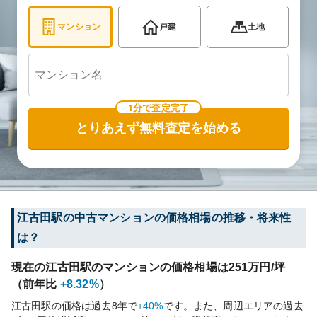
マンション
戸建
土地
1分で査定完了
とりあえず無料査定を始める
江古田
駅の中古マンションの価格相場の推移・将来性
は？
現在の
江古田
駅のマンションの価格相場は
251
万円/坪
（前年比
+8.32%
）
江古田
駅の価格は過去
8
年で
+40%
です。
また、周辺エリアの過去