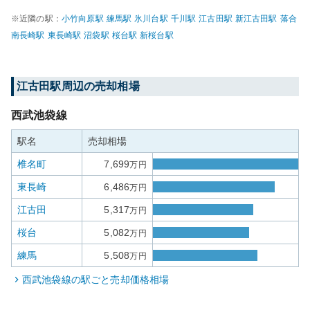
※近隣の駅：
小竹向原
駅
練馬
駅
氷川台
駅
千川
駅
江古田
駅
新江古田
駅
落合
南長崎
駅
東長崎
駅
沼袋
駅
桜台
駅
新桜台
駅
江古田
駅周辺の売却相場
西武池袋線
駅名
売却相場
椎名町
7,699
万円
東長崎
6,486
万円
江古田
5,317
万円
桜台
5,082
万円
練馬
5,508
万円
西武池袋線
の駅ごと売却価格相場