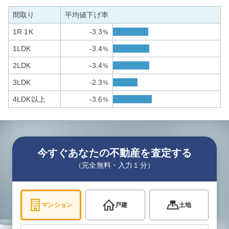
間取り
平均値下げ率
1R 1K
-3.3
%
1LDK
-3.4
%
2LDK
-3.4
%
3LDK
-2.3
%
4LDK以上
-3.6
%
今すぐあなたの不動産を査定する
（完全無料・入力１分）
マンション
戸建
土地