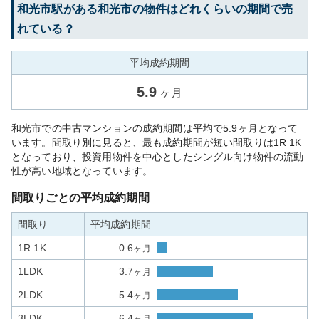
和光市
駅がある
和光市
の物件はどれくらいの期間で売
れている？
平均成約期間
5.9
ヶ月
和光市での中古マンションの成約期間は平均で5.9ヶ月となって
います。間取り別に見ると、最も成約期間が短い間取りは1R 1K
となっており、投資用物件を中心としたシングル向け物件の流動
性が高い地域となっています。
間取りごとの平均成約期間
間取り
平均成約期間
1R 1K
0.6
ヶ月
1LDK
3.7
ヶ月
2LDK
5.4
ヶ月
3LDK
6.4