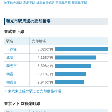
地下鉄赤塚
駅
高島平
駅
練馬春日町
駅
西高島平
駅
新高島平
駅
和光市
駅周辺の売却相場
東武東上線
駅名
売却相場
下赤塚
5,326
万円
成増
4,138
万円
和光市
3,598
万円
朝霞
3,118
万円
朝霞台
2,946
万円
東武東上線
の駅ごと売却価格相場
東京メトロ有楽町線