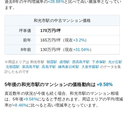
過去
8
年の平均増減率の
+28.88%
と比べて
高い
騰落率となってい
ます。
和光市
駅の中古マンション価格
坪単価
170
万円/坪
前年
165
万円/坪
（現在
+3.2%
）
8
年前
130
万円/坪
（現在
+31.04%
）
※周辺エリアは
和光市
駅
朝霞
駅
成増
駅
西高島平
駅
下赤塚
駅
光が丘
駅
北朝霞
駅
新高島平
駅
高島平
駅
練馬春日町
駅
大泉学園
駅
のデータを集
計したものです
5年後の
和光市
駅のマンションの価格動向は
+9.58%
直近数年の状況が今後も続く場合、
和光市
駅のマンション相場
は、5年後
+9.58%
になると予想されます。周辺エリアの平均増減
率が
+8.46%
に比べると
高い
増減率となっています。