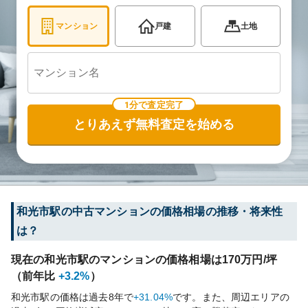
マンション
戸建
土地
1分で査定完了
とりあえず無料査定を始める
和光市
駅の中古マンションの価格相場の推移・将来性
は？
現在の
和光市
駅のマンションの価格相場は
170
万円/坪
（前年比
+3.2%
）
和光市
駅の価格は過去
8
年で
+31.04%
です。
また、周辺エリアの