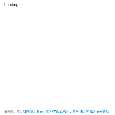
Loading...
※近隣の駅：
朝霞台
駅
和光市
駅
地下鉄成増
駅
大泉学園
駅
朝霞
駅
光が丘
駅