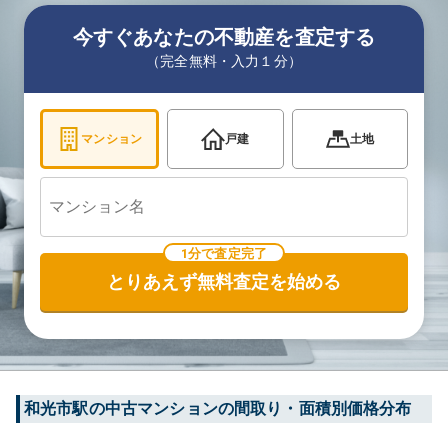
今すぐあなたの不動産を査定する
（完全無料・入力１分）
マンション
戸建
土地
1分で査定完了
とりあえず無料査定を始める
和光市
駅の中古マンションの間取り・面積別価格分布