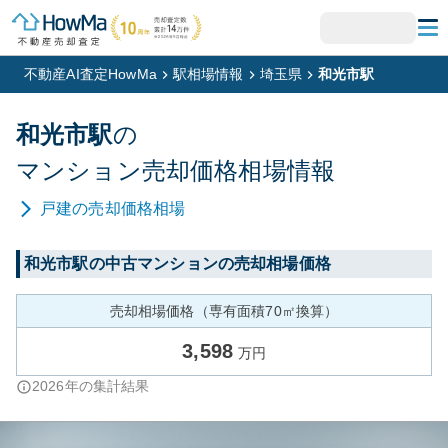
不動産AI査定HowMa
駅相場情報
埼玉県
和光市駅
和光市
駅
の
マンション
売却価格相場情報
戸建
の売却価格相場
和光市
駅の中古マンションの売却相場価格
売却相場価格（専有面積70㎡換算）
3,598
万円
2026
年の集計結果