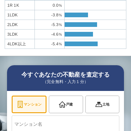
1R 1K
0.0
%
1LDK
-3.8
%
2LDK
-5.3
%
3LDK
-4.6
%
4LDK以上
-5.4
%
今すぐあなたの不動産を査定する
（完全無料・入力１分）
マンション
戸建
土地