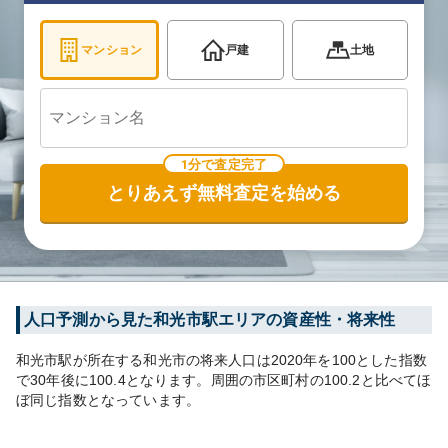
マンション
戸建
土地
1分で査定完了
とりあえず無料査定を始める
人口予測から見た
和光市
駅エリアの資産性・将来性
和光市
駅が所在する
和光市
の将来人口は
2020
年を100とした指数
で30年後に
100.4
となります。
周囲の市区町村の
100.2
と比べて
ほ
ぼ同じ
指数となっています。