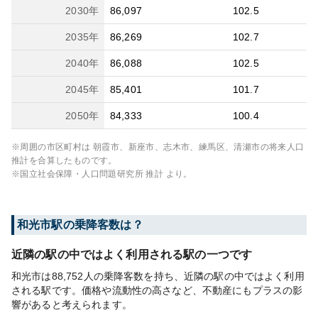
2030
年
86,097
102.5
2035
年
86,269
102.7
2040
年
86,088
102.5
2045
年
85,401
101.7
2050
年
84,333
100.4
※周囲の市区町村は
朝霞市、新座市、志木市、練馬区、清瀬市
の将来人口
推計を合算したものです。
※国立社会保障・人口問題研究所 推計 より。
和光市
駅の乗降客数は？
近隣の駅の中ではよく利用される駅の一つです
和光市は88,752人の乗降客数を持ち、近隣の駅の中ではよく利用
される駅です。価格や流動性の高さなど、不動産にもプラスの影
響があると考えられます。