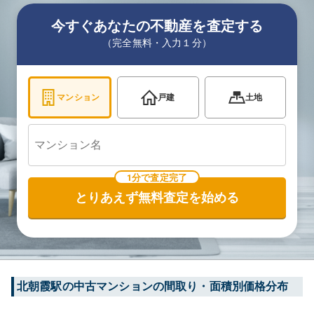
今すぐあなたの不動産を査定する
（完全無料・入力１分）
マンション
戸建
土地
1分で査定完了
とりあえず無料査定を始める
北朝霞
駅の中古マンションの間取り・面積別価格分布