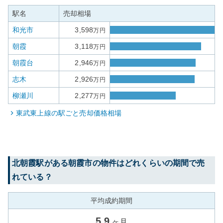
駅名
売却相場
和光市
3,598
万円
朝霞
3,118
万円
朝霞台
2,946
万円
志木
2,926
万円
柳瀬川
2,277
万円
東武東上線
の駅ごと売却価格相場
北朝霞
駅がある
朝霞市
の物件はどれくらいの期間で売
れている？
平均成約期間
5.9
ヶ月