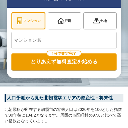
マンション
戸建
土地
1分で査定完了
とりあえず無料査定を始める
人口予測から見た
北朝霞
駅エリアの資産性・将来性
北朝霞
駅が所在する
朝霞市
の将来人口は
2020
年を100とした指数
で30年後に
104.2
となります。
周囲の市区町村の
97.8
と比べて
高
い
指数となっています。