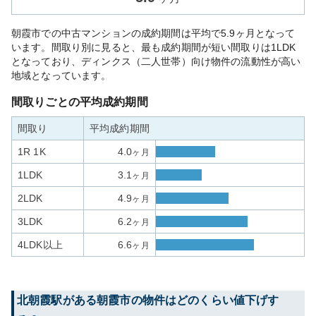
朝霞市での中古マンションの成約期間は平均で5.9ヶ月となって
います。間取り別に見ると、最も成約期間が短い間取りは1LDK
となっており、ディンクス（二人世帯）向け物件の流動性が高い
地域となっています。
間取りごとの平均成約期間
間取り
平均成約期間
1R 1K
4.0
ヶ月
1LDK
3.1
ヶ月
2LDK
4.9
ヶ月
3LDK
6.2
ヶ月
4LDK以上
6.6
ヶ月
北朝霞
駅がある
朝霞市
の物件はどのくらい値下げす