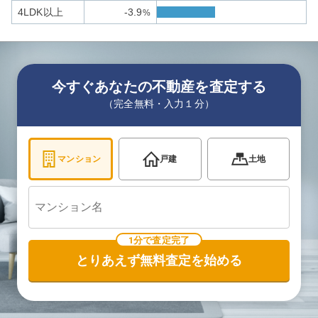
4LDK以上
-3.9
%
今すぐあなたの不動産を査定する
（完全無料・入力１分）
マンション
戸建
土地
1分で査定完了
とりあえず無料査定を始める