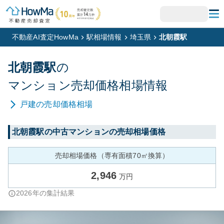
不動産AI査定HowMa
駅相場情報
埼玉県
北朝霞駅
北朝霞
駅
の
マンション
売却価格相場情報
戸建
の売却価格相場
北朝霞
駅の中古マンションの売却相場価格
売却相場価格（専有面積70㎡換算）
2,946
万円
2026
年の集計結果