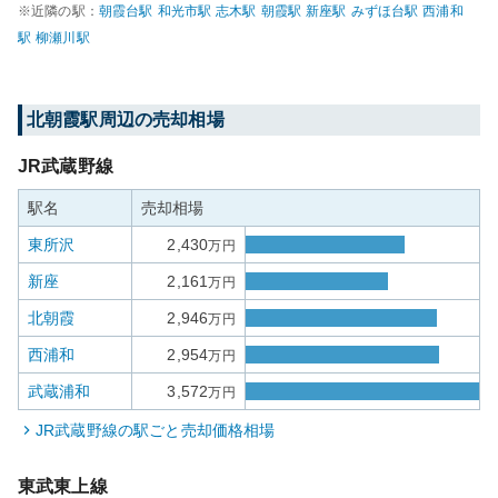
※近隣の駅：
朝霞台
駅
和光市
駅
志木
駅
朝霞
駅
新座
駅
みずほ台
駅
西浦和
駅
柳瀬川
駅
北朝霞
駅周辺の売却相場
JR武蔵野線
駅名
売却相場
東所沢
2,430
万円
新座
2,161
万円
北朝霞
2,946
万円
西浦和
2,954
万円
武蔵浦和
3,572
万円
JR武蔵野線
の駅ごと売却価格相場
東武東上線