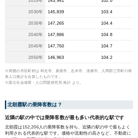
2025
年
143,941
102.0
2030
年
145,839
103.4
2035
年
147,265
104.4
2040
年
147,886
104.8
2045
年
147,750
104.7
2050
年
146,963
104.2
※周囲の市区町村は
和光市、新座市、志木市、清瀬市、入間郡三芳町
の将
来人口推計を合算したものです。
※国立社会保障・人口問題研究所 推計 より。
北朝霞
駅の乗降客数は？
近隣の駅の中では乗降客数が最も多い代表的な駅です
北朝霞は152,206人の乗降客数を持ち、近隣の駅の中で最もよく
利用される代表的な駅です。価格や流動性の高さなど、不動産に