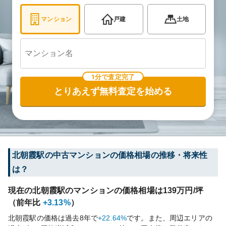
マンション
戸建
土地
1分で査定完了
とりあえず無料査定を始める
北朝霞
駅の中古マンションの価格相場の推移・将来性
は？
現在の
北朝霞
駅のマンションの価格相場は
139
万円/坪
（前年比
+3.13%
）
北朝霞
駅の価格は過去
8
年で
+22.64%
です。
また、周辺エリアの