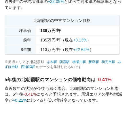
過去
8
年の平均増減率の
+22.08%
と比べて
同水準の
騰落率となっ
ています。
北朝霞
駅の中古マンション価格
坪単価
139
万円/坪
前年
135
万円/坪
（現在
+3.13%
）
8
年前
113
万円/坪
（現在
+22.64%
）
※周辺エリアは
北朝霞
駅
志木
駅
朝霞
駅
柳瀬川
駅
新座
駅
和光市
駅
み
ずほ台
駅
西浦和
駅
のデータを集計したものです
5年後の
北朝霞
駅のマンションの価格動向は
-0.41%
直近数年の状況が今後も続く場合、
北朝霞
駅のマンション相場
は、5年後
-0.41%
になると予想されます。周辺エリアの平均増減
率が
+0.22%
に比べると
低い
増減率となっています。