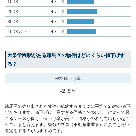
1LDK
4.3
ヶ月
2LDK
4.7
ヶ月
3LDK
4.3
ヶ月
4LDK以上
4.5
ヶ月
大泉学園
駅がある
練馬区
の物件はどのくらい値下げす
る？
平均値下げ率
-
2.9
%
練馬区で売り出された物件が成約するまでには平均で2.9%の値下
げがあります。値下げは「高すぎる価格での売出し」によって起
こるケースが多く、値下げ率が高い＝価格が外れた売出しが起こ
っていると言えます。複数のプロ（不動産事業者）に見てもらい
査定をするのがおすすめです。