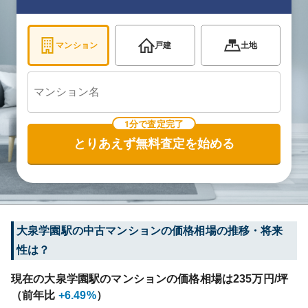
マンション
戸建
土地
1分で査定完了
とりあえず無料査定を始める
大泉学園
駅の中古マンションの価格相場の推移・将来
性は？
現在の
大泉学園
駅のマンションの価格相場は
235
万円/坪
（前年比
+6.49%
）