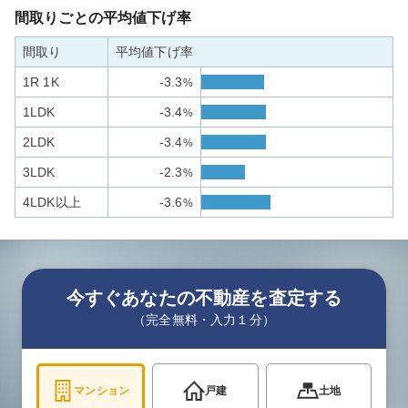
間取りごとの平均値下げ率
間取り
平均値下げ率
1R 1K
-3.3
%
1LDK
-3.4
%
2LDK
-3.4
%
3LDK
-2.3
%
4LDK以上
-3.6
%
今すぐあなたの不動産を査定する
（完全無料・入力１分）
マンション
戸建
土地