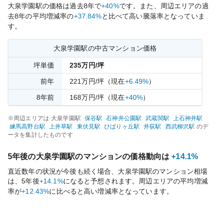
大泉学園
駅の価格は過去
8
年で
+40%
です。
また、周辺エリアの過
去
8
年の平均増減率の
+37.84%
と比べて
高い
騰落率となっていま
す。
大泉学園
駅の中古マンション価格
坪単価
235
万円/坪
前年
221
万円/坪
（現在
+6.49%
）
8
年前
168
万円/坪
（現在
+40%
）
※周辺エリアは
大泉学園
駅
保谷
駅
石神井公園
駅
武蔵関
駅
上石神井
駅
練馬高野台
駅
上井草
駅
東伏見
駅
ひばりヶ丘
駅
井荻
駅
西武柳沢
駅
のデ
ータを集計したものです
5年後の
大泉学園
駅のマンションの価格動向は
+14.1%
直近数年の状況が今後も続く場合、
大泉学園
駅のマンション相場
は、5年後
+14.1%
になると予想されます。周辺エリアの平均増減
率が
+12.43%
に比べると
高い
増減率となっています。