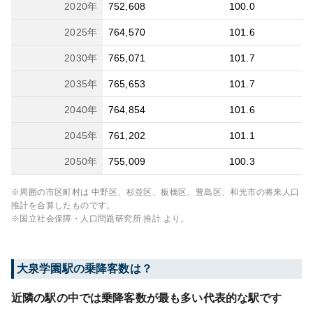
2020
年
752,608
100.0
2025
年
764,570
101.6
2030
年
765,071
101.7
2035
年
765,653
101.7
2040
年
764,854
101.6
2045
年
761,202
101.1
2050
年
755,009
100.3
※周囲の市区町村は
中野区、杉並区、板橋区、豊島区、和光市
の将来人口
推計を合算したものです。
※国立社会保障・人口問題研究所 推計 より。
大泉学園
駅の乗降客数は？
近隣の駅の中では乗降客数が最も多い代表的な駅です