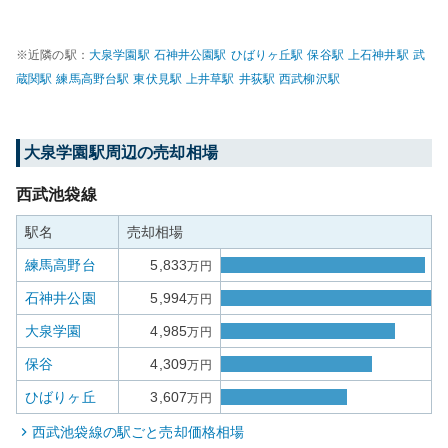
※近隣の駅：
大泉学園
駅
石神井公園
駅
ひばりヶ丘
駅
保谷
駅
上石神井
駅
武
蔵関
駅
練馬高野台
駅
東伏見
駅
上井草
駅
井荻
駅
西武柳沢
駅
大泉学園
駅周辺の売却相場
西武池袋線
駅名
売却相場
練馬高野台
5,833
万円
石神井公園
5,994
万円
大泉学園
4,985
万円
保谷
4,309
万円
ひばりヶ丘
3,607
万円
西武池袋線
の駅ごと売却価格相場