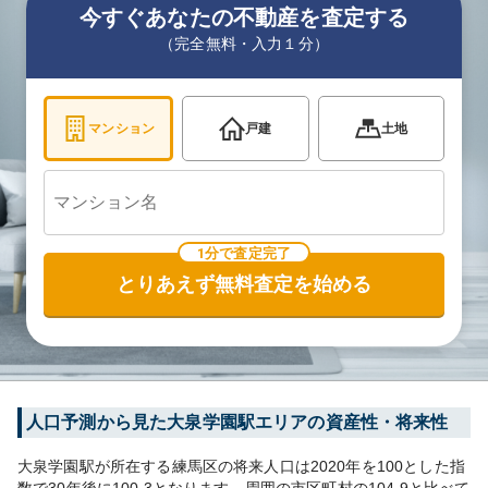
今すぐあなたの不動産を査定する
（完全無料・入力１分）
マンション
戸建
土地
1分で査定完了
とりあえず無料査定を始める
人口予測から見た
大泉学園
駅エリアの資産性・将来性
大泉学園
駅が所在する
練馬区
の将来人口は
2020
年を100とした指