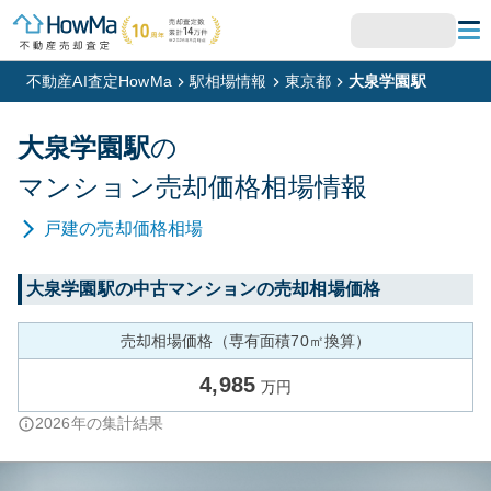
不動産AI査定HowMa
駅相場情報
東京都
大泉学園駅
大泉学園
駅
の
マンション
売却価格相場情報
戸建
の売却価格相場
大泉学園
駅の中古マンションの売却相場価格
売却相場価格（専有面積70㎡換算）
4,985
万円
2026
年の集計結果