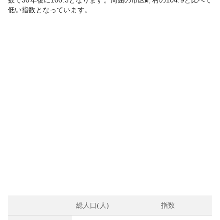
数で30年後に
100.3
となります。
周囲の市区町村の
104.9
と比べて
低い
指数となっています。
総人口(人)
指数