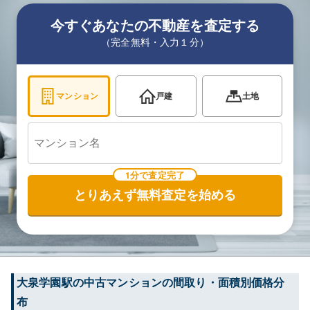
今すぐあなたの不動産を査定する
（完全無料・入力１分）
マンション
戸建
土地
1分で査定完了
とりあえず無料査定を始める
大泉学園
駅の中古マンションの間取り・面積別価格分
布