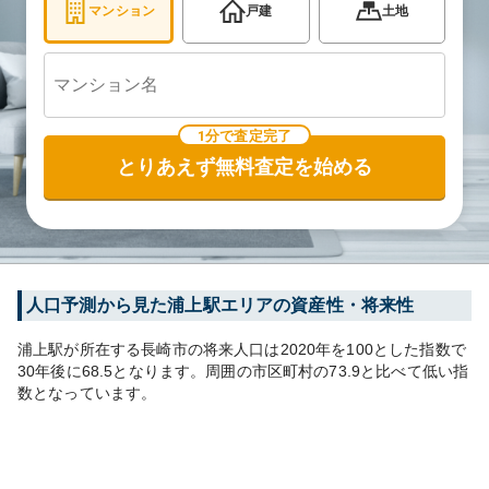
マンション
戸建
土地
1分で査定完了
とりあえず無料査定を始める
人口予測から見た
浦上
駅エリアの資産性・将来性
浦上
駅が所在する
長崎市
の将来人口は
2020
年を100とした指数で
30年後に
68.5
となります。
周囲の市区町村の
73.9
と比べて
低い
指
数となっています。