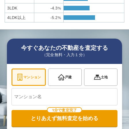
3LDK
-4.3
%
4LDK以上
-5.2
%
今すぐあなたの不動産を査定する
（完全無料・入力１分）
マンション
戸建
土地
1分で査定完了
とりあえず無料査定を始める