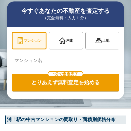
今すぐあなたの不動産を査定する
（完全無料・入力１分）
マンション
戸建
土地
1分で査定完了
とりあえず無料査定を始める
浦上
駅の中古マンションの間取り・面積別価格分布