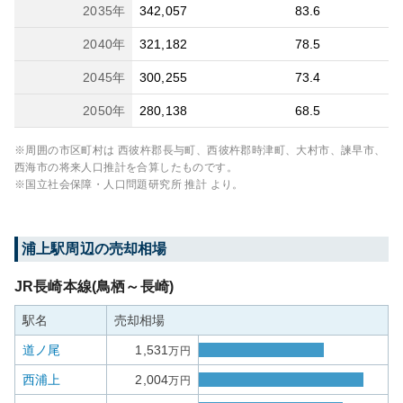
2035
年
342,057
83.6
2040
年
321,182
78.5
2045
年
300,255
73.4
2050
年
280,138
68.5
※周囲の市区町村は
西彼杵郡長与町、西彼杵郡時津町、大村市、諫早市、
西海市
の将来人口推計を合算したものです。
※国立社会保障・人口問題研究所 推計 より。
浦上
駅周辺の売却相場
JR長崎本線(鳥栖～長崎)
駅名
売却相場
道ノ尾
1,531
万円
西浦上
2,004
万円