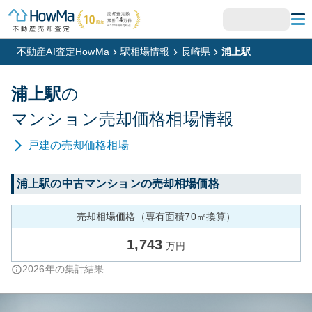
不動産AI査定HowMa
駅相場情報
長崎県
浦上駅
浦上
駅
の
マンション
売却価格相場情報
戸建
の売却価格相場
浦上
駅の中古マンションの売却相場価格
売却相場価格（専有面積70㎡換算）
1,743
万円
2026
年の集計結果