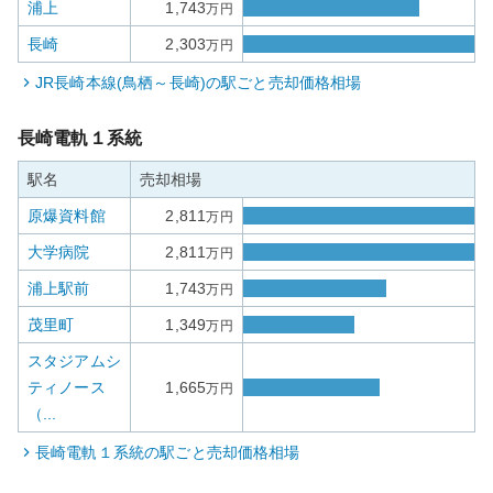
浦上
1,743
万円
長崎
2,303
万円
JR長崎本線(鳥栖～長崎)
の駅ごと売却価格相場
長崎電軌１系統
駅名
売却相場
原爆資料館
2,811
万円
大学病院
2,811
万円
浦上駅前
1,743
万円
茂里町
1,349
万円
スタジアムシ
ティノース
1,665
万円
（...
長崎電軌１系統
の駅ごと売却価格相場