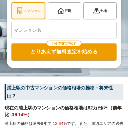
マンション
戸建
土地
1分で査定完了
とりあえず無料査定を始める
浦上
駅の中古マンションの価格相場の推移・将来性
は？
現在の
浦上
駅のマンションの価格相場は
82
万円/坪（前年
比
-36.14%
）
浦上
駅の価格は過去
8
年で
-12.64%
です。
また、周辺エリアの過去