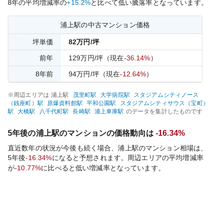
8
年の平均増減率の
+15.2%
と比べて
低い
騰落率となっています。
浦上
駅の中古マンション価格
坪単価
82
万円/坪
前年
129
万円/坪
（現在
-36.14%
）
8
年前
94
万円/坪
（現在
-12.64%
）
※周辺エリアは
浦上
駅
茂里町
駅
大学病院
駅
スタジアムシティノース
（銭座町）
駅
原爆資料館
駅
平和公園
駅
スタジアムシティサウス（宝町）
駅
大橋
駅
八千代町
駅
長崎
駅
浦上車庫
駅
のデータを集計したものです
5年後の
浦上
駅のマンションの価格動向は
-16.34%
直近数年の状況が今後も続く場合、
浦上
駅のマンション相場は、
5年後
-16.34%
になると予想されます。周辺エリアの平均増減率
が
-10.77%
に比べると
低い
増減率となっています。