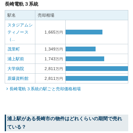
長崎電軌３系統
駅名
売却相場
スタジアムシ
ティノース
1,665
万円
（...
茂里町
1,349
万円
浦上駅前
1,743
万円
大学病院
2,811
万円
原爆資料館
2,811
万円
長崎電軌３系統
の駅ごと売却価格相場
浦上
駅がある
長崎市
の物件はどれくらいの期間で売れ
ている？