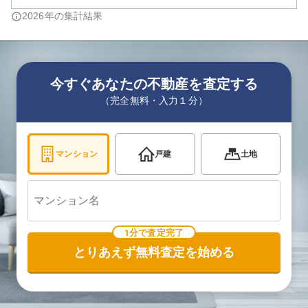
2026
年の集計結果
今すぐあなたの不動産を査定する
（完全無料・入力１分）
マンション
戸建
土地
1分で査定完了
とりあえず無料査定を始める