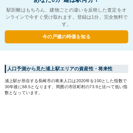
駅距離はもちろん、建物ごとの違いを反映した査定をオ
ンラインで今すぐ受け取れます。登録は1分。完全無料で
す。
今の戸建の時価を知る
人口予測から見た
浦上
駅エリアの資産性・将来性
浦上
駅が所在する
長崎市
の将来人口は
2020
年を100とした指数で
30年後に
68.5
となります。
周囲の市区町村の
73.9
と比べて
低い
指
数となっています。