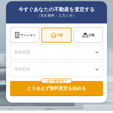
今すぐあなたの不動産を査定する
（完全無料・入力１分）
マンション
戸建
土地
1分で査定完了
とりあえず無料査定を始める