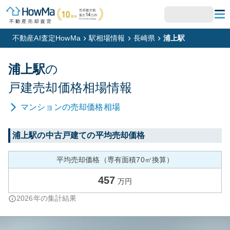
不動産AI査定HowMa
駅相場情報
長崎県
浦上駅
浦上
駅
の
戸建
売却価格相場情報
マンション
の売却価格相場
浦上
駅の中古戸建ての平均売却価格
平均売却価格（専有面積70㎡換算）
457
万円
2026
年の集計結果