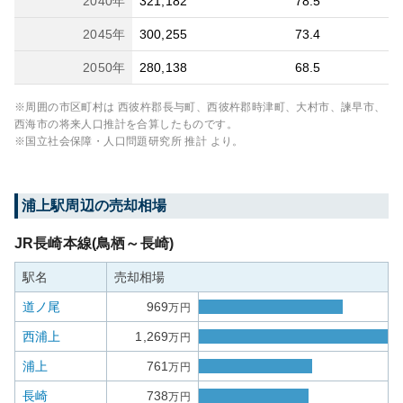
2040
年
321,182
78.5
2045
年
300,255
73.4
2050
年
280,138
68.5
※周囲の市区町村は
西彼杵郡長与町、西彼杵郡時津町、大村市、諫早市、
西海市
の将来人口推計を合算したものです。
※国立社会保障・人口問題研究所 推計 より。
浦上
駅周辺の売却相場
JR長崎本線(鳥栖～長崎)
駅名
売却相場
道ノ尾
969
万円
西浦上
1,269
万円
浦上
761
万円
長崎
738
万円