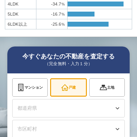
4LDK
-34.7
%
5LDK
-16.7
%
6LDK以上
-25.6
%
今すぐあなたの不動産を査定する
（完全無料・入力１分）
マンション
戸建
土地