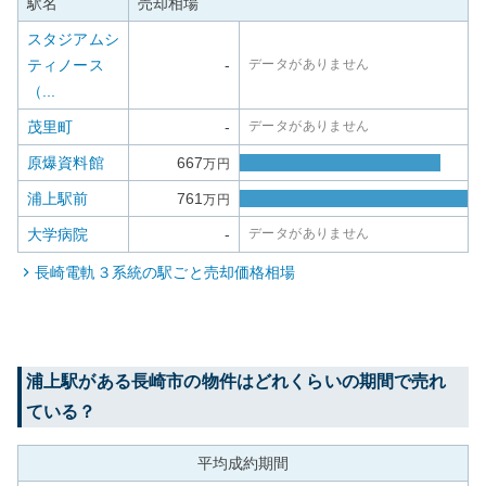
駅名
売却相場
スタジアムシ
ティノース
-
データがありません
（...
茂里町
-
データがありません
原爆資料館
667
万円
浦上駅前
761
万円
大学病院
-
データがありません
長崎電軌３系統
の駅ごと売却価格相場
浦上
駅がある
長崎市
の物件はどれくらいの期間で売れ
ている？
平均成約期間