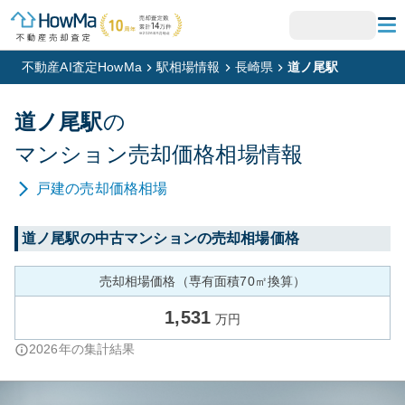
不動産AI査定HowMa
駅相場情報
長崎県
道ノ尾駅
道ノ尾
駅
の
マンション
売却価格相場情報
戸建
の売却価格相場
道ノ尾
駅の中古マンションの売却相場価格
売却相場価格（専有面積70㎡換算）
1,531
万円
2026
年の集計結果