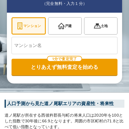
（完全無料・入力１分）
マンション
戸建
土地
1分で査定完了
とりあえず無料査定を始める
人口予測から見た
道ノ尾
駅エリアの資産性・将来性
道ノ尾
駅が所在する
西彼杵郡長与町
の将来人口は
2020
年を100と
した指数で30年後に
66.9
となります。
周囲の市区町村の
71.8
と比
べて
低い
指数となっています。