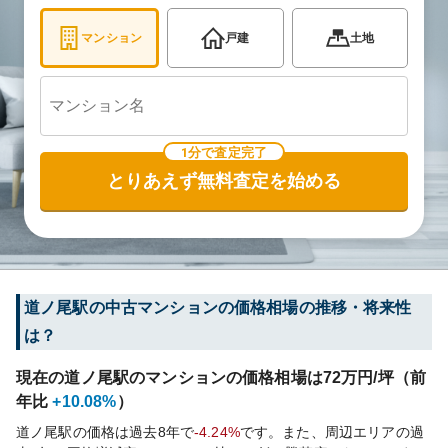
マンション
戸建
土地
1分で査定完了
とりあえず無料査定を始める
道ノ尾
駅の中古マンションの価格相場の推移・将来性
は？
現在の
道ノ尾
駅のマンションの価格相場は
72
万円/坪（前
年比
+10.08%
）
道ノ尾
駅の価格は過去
8
年で
-4.24%
です。
また、周辺エリアの過