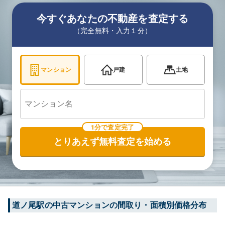
今すぐあなたの不動産を査定する
（完全無料・入力１分）
マンション
戸建
土地
1分で査定完了
とりあえず無料査定を始める
道ノ尾
駅の中古マンションの間取り・面積別価格分布