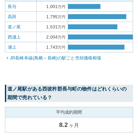
長与
1,001
万円
高田
1,795
万円
道ノ尾
1,531
万円
西浦上
2,004
万円
浦上
1,743
万円
JR長崎本線(鳥栖～長崎)
の駅ごと売却価格相場
道ノ尾
駅がある
西彼杵郡長与町
の物件はどれくらいの
期間で売れている？
平均成約期間
8.2
ヶ月