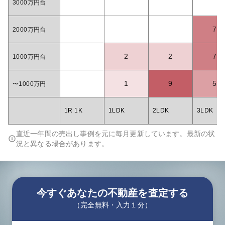
3000万円台
7
2000万円台
2
2
7
1000万円台
1
9
5
〜1000万円
1R 1K
1LDK
2LDK
3LDK
直近一年間の売出し事例を元に毎月更新しています。最新の状
況と異なる場合があります。
今すぐあなたの不動産を査定する
（完全無料・入力１分）