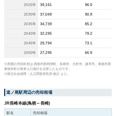
2025
年
39,161
96.0
2030
年
37,049
90.9
2035
年
34,739
85.2
2040
年
32,295
79.2
2045
年
29,794
73.1
2050
年
27,295
66.9
※周囲の市区町村は
西彼杵郡時津町、長崎市、大村市、諫早市、東彼杵郡
東彼杵町
の将来人口推計を合算したものです。
※国立社会保障・人口問題研究所 推計 より。
道ノ尾
駅周辺の売却相場
JR長崎本線(鳥栖～長崎)
駅名
売却相場