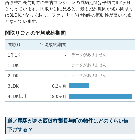
西彼杵郡長与町での中古マンションの成約期間は平均で8.2ヶ月
となっています。間取り別に見ると、最も成約期間が短い間取り
は3LDKとなっており、ファミリー向け物件の流動性が高い地域
となっています。
間取りごとの平均成約期間
間取り
平均成約期間
1R 1K
-
データがありません
1LDK
-
データがありません
2LDK
-
データがありません
3LDK
6.2
ヶ月
4LDK以上
19.0
ヶ月
道ノ尾
駅がある
西彼杵郡長与町
の物件はどのくらい値
下げする？