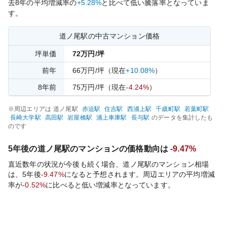
去
8
年の平均増減率の
+5.28%
と比べて
低い
騰落率となっていま
す。
道ノ尾
駅の中古マンション価格
坪単価
72
万円/坪
前年
66
万円/坪
（現在
+10.08%
）
8
年前
75
万円/坪
（現在
-4.24%
）
※周辺エリアは
道ノ尾
駅
赤迫
駅
住吉
駅
西浦上
駅
千歳町
駅
若葉町
駅
長崎大学
駅
高田
駅
岩屋橋
駅
浦上車庫
駅
長与
駅
のデータを集計したも
のです
5年後の
道ノ尾
駅のマンションの価格動向は
-9.47%
直近数年の状況が今後も続く場合、
道ノ尾
駅のマンション相場
は、5年後
-9.47%
になると予想されます。周辺エリアの平均増減
率が
-0.52%
に比べると
低い
増減率となっています。