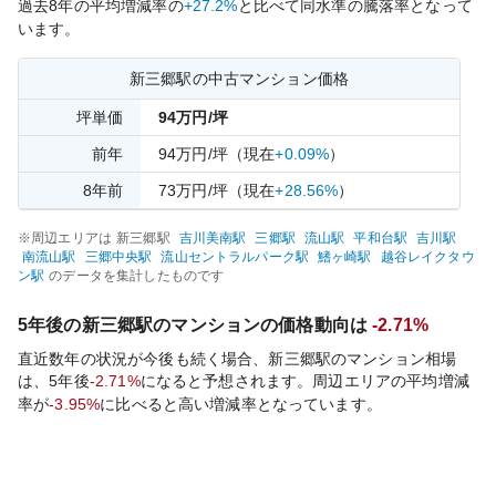
過去
8
年の平均増減率の
+27.2%
と比べて
同水準の
騰落率となって
います。
新三郷
駅の中古マンション価格
坪単価
94
万円/坪
前年
94
万円/坪
（現在
+0.09%
）
8
年前
73
万円/坪
（現在
+28.56%
）
※周辺エリアは
新三郷
駅
吉川美南
駅
三郷
駅
流山
駅
平和台
駅
吉川
駅
南流山
駅
三郷中央
駅
流山セントラルパーク
駅
鰭ヶ崎
駅
越谷レイクタウ
ン
駅
のデータを集計したものです
5年後の
新三郷
駅のマンションの価格動向は
-2.71%
直近数年の状況が今後も続く場合、
新三郷
駅のマンション相場
は、5年後
-2.71%
になると予想されます。周辺エリアの平均増減
率が
-3.95%
に比べると
高い
増減率となっています。