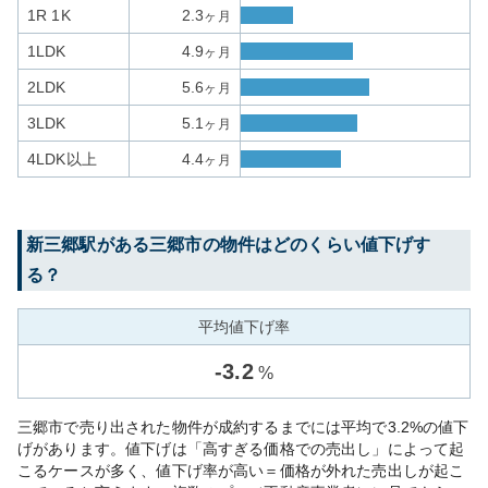
1R 1K
2.3
ヶ月
1LDK
4.9
ヶ月
2LDK
5.6
ヶ月
3LDK
5.1
ヶ月
4LDK以上
4.4
ヶ月
新三郷
駅がある
三郷市
の物件はどのくらい値下げす
る？
平均値下げ率
-
3.2
%
三郷市で売り出された物件が成約するまでには平均で3.2%の値下
げがあります。値下げは「高すぎる価格での売出し」によって起
こるケースが多く、値下げ率が高い＝価格が外れた売出しが起こ