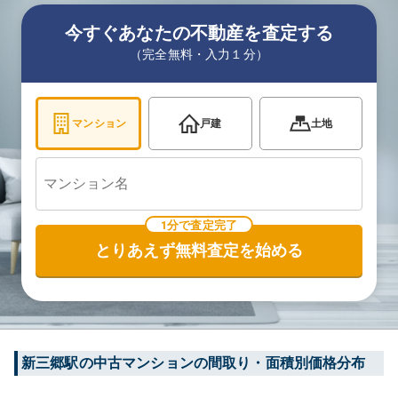
今すぐあなたの不動産を査定する
（完全無料・入力１分）
マンション
戸建
土地
1分で査定完了
とりあえず無料査定を始める
新三郷
駅の中古マンションの間取り・面積別価格分布