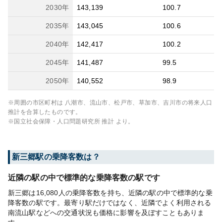
2030
年
143,139
100.7
2035
年
143,045
100.6
2040
年
142,417
100.2
2045
年
141,487
99.5
2050
年
140,552
98.9
※周囲の市区町村は
八潮市、流山市、松戸市、草加市、吉川市
の将来人口
推計を合算したものです。
※国立社会保障・人口問題研究所 推計 より。
新三郷
駅の乗降客数は？
近隣の駅の中で標準的な乗降客数の駅です
新三郷は16,080人の乗降客数を持ち、近隣の駅の中で標準的な乗
降客数の駅です。最寄り駅だけではなく、近隣でよく利用される
南流山駅などへの交通状況も価格に影響を及ぼすこともありま