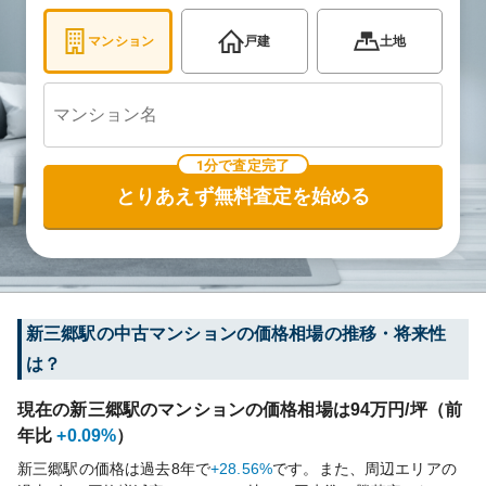
マンション
戸建
土地
1分で査定完了
とりあえず無料査定を始める
新三郷
駅の中古マンションの価格相場の推移・将来性
は？
現在の
新三郷
駅のマンションの価格相場は
94
万円/坪（前
年比
+0.09%
）
新三郷
駅の価格は過去
8
年で
+28.56%
です。
また、周辺エリアの