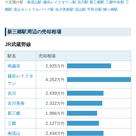
※近隣の駅：
南流山
駅
越谷レイクタウン
駅
吉川
駅
新三郷
駅
三郷中央
駅
三
郷
駅
流山セントラルパーク
駅
吉川美南
駅
流山
駅
平和台
駅
鰭ヶ崎
駅
新三郷
駅周辺の売却相場
JR武蔵野線
駅名
売却相場
南越谷
2,925
万円
越谷レイクタ
4,252
万円
ウン
吉川
2,439
万円
吉川美南
2,322
万円
新三郷
1,986
万円
三郷
2,127
万円
南流山
2,434
万円