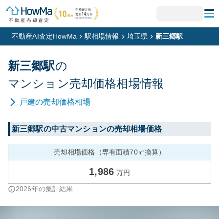
不動産AI査定HowMa
駅相場情報
埼玉県
新三郷駅
新三郷
駅
の
マンション
売却価格相場情報
戸建
の売却価格相場
新三郷
駅の中古マンションの売却相場価格
売却相場価格（専有面積70㎡換算）
1,986
万円
2026
年の集計結果