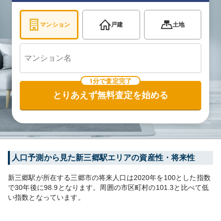
マンション
戸建
土地
1分で査定完了
とりあえず無料査定を始める
人口予測から見た
新三郷
駅エリアの資産性・将来性
新三郷
駅が所在する
三郷市
の将来人口は
2020
年を100とした指数
で30年後に
98.9
となります。
周囲の市区町村の
101.3
と比べて
低
い
指数となっています。