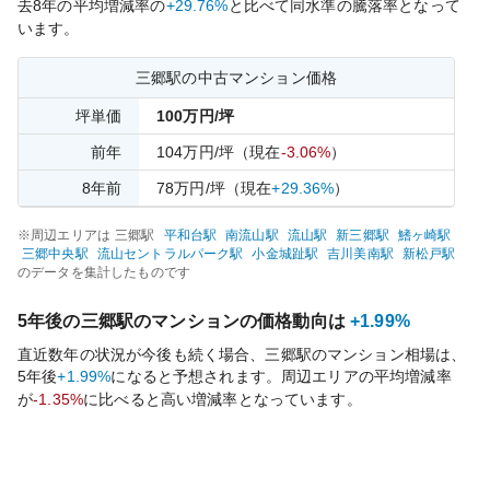
去
8
年の平均増減率の
+29.76%
と比べて
同水準の
騰落率となって
います。
三郷
駅の中古マンション価格
坪単価
100
万円/坪
前年
104
万円/坪
（現在
-3.06%
）
8
年前
78
万円/坪
（現在
+29.36%
）
※周辺エリアは
三郷
駅
平和台
駅
南流山
駅
流山
駅
新三郷
駅
鰭ヶ崎
駅
三郷中央
駅
流山セントラルパーク
駅
小金城趾
駅
吉川美南
駅
新松戸
駅
のデータを集計したものです
5年後の
三郷
駅のマンションの価格動向は
+1.99%
直近数年の状況が今後も続く場合、
三郷
駅のマンション相場は、
5年後
+1.99%
になると予想されます。周辺エリアの平均増減率
が
-1.35%
に比べると
高い
増減率となっています。