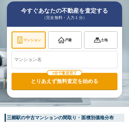
今すぐあなたの不動産を査定する
（完全無料・入力１分）
マンション
戸建
土地
1分で査定完了
とりあえず無料査定を始める
三郷
駅の中古マンションの間取り・面積別価格分布