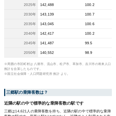
2025
年
142,488
100.2
2030
年
143,139
100.7
2035
年
143,045
100.6
2040
年
142,417
100.2
2045
年
141,487
99.5
2050
年
140,552
98.9
※周囲の市区町村は
八潮市、流山市、松戸市、草加市、吉川市
の将来人口
推計を合算したものです。
※国立社会保障・人口問題研究所 推計 より。
三郷
駅の乗降客数は？
近隣の駅の中で標準的な乗降客数の駅です
三郷は14,621人の乗降客数を持ち、近隣の駅の中で標準的な乗降