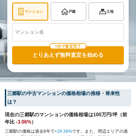
マンション
戸建
土地
1分で査定完了
とりあえず無料査定を始める
三郷
駅の中古マンションの価格相場の推移・将来性
は？
現在の
三郷
駅のマンションの価格相場は
100
万円/坪（前
年比
-3.06%
）
三郷
駅の価格は過去
8
年で
+29.36%
です。
また、周辺エリアの過