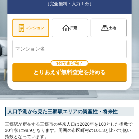
（完全無料・入力１分）
マンション
戸建
土地
1分で査定完了
とりあえず無料査定を始める
人口予測から見た
三郷
駅エリアの資産性・将来性
三郷
駅が所在する
三郷市
の将来人口は
2020
年を100とした指数で
30年後に
98.9
となります。
周囲の市区町村の
101.3
と比べて
低い
指数となっています。