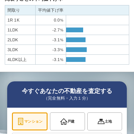
間取り
平均値下げ率
1R 1K
0.0
%
1LDK
-2.7
%
2LDK
-3.1
%
3LDK
-3.3
%
4LDK以上
-3.1
%
今すぐあなたの不動産を査定する
（完全無料・入力１分）
マンション
戸建
土地