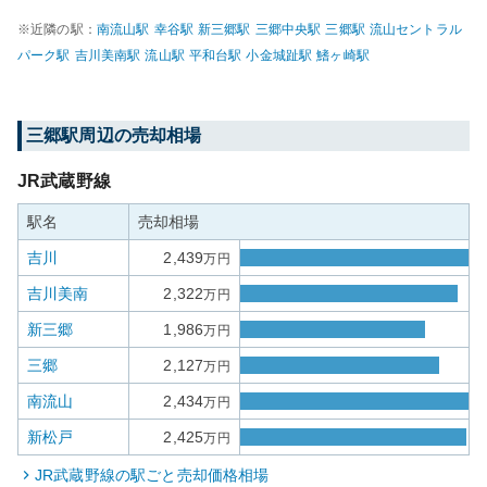
※近隣の駅：
南流山
駅
幸谷
駅
新三郷
駅
三郷中央
駅
三郷
駅
流山セントラル
パーク
駅
吉川美南
駅
流山
駅
平和台
駅
小金城趾
駅
鰭ヶ崎
駅
三郷
駅周辺の売却相場
JR武蔵野線
駅名
売却相場
吉川
2,439
万円
吉川美南
2,322
万円
新三郷
1,986
万円
三郷
2,127
万円
南流山
2,434
万円
新松戸
2,425
万円
JR武蔵野線
の駅ごと売却価格相場