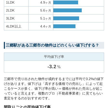
1LDK
4.9
ヶ月
2LDK
5.6
ヶ月
3LDK
5.1
ヶ月
4LDK以上
4.4
ヶ月
三郷
駅がある
三郷市
の物件はどのくらい値下げする？
平均値下げ率
-
3.2
%
三郷市で売り出された物件が成約するまでには平均で3.2%の値下
げがあります。値下げは「高すぎる価格での売出し」によって起
こるケースが多く、値下げ率が高い＝価格が外れた売出しが起こ
っていると言えます。複数のプロ（不動産事業者）に見てもらい
査定をするのがおすすめです。
間取りごとの平均値下げ率