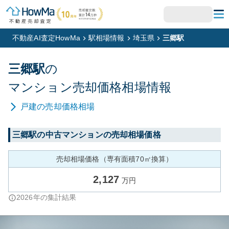
不動産AI査定HowMa
駅相場情報
埼玉県
三郷駅
三郷
駅
の
マンション
売却価格相場情報
戸建
の売却価格相場
三郷
駅の中古マンションの売却相場価格
売却相場価格（専有面積70㎡換算）
2,127
万円
2026
年の集計結果