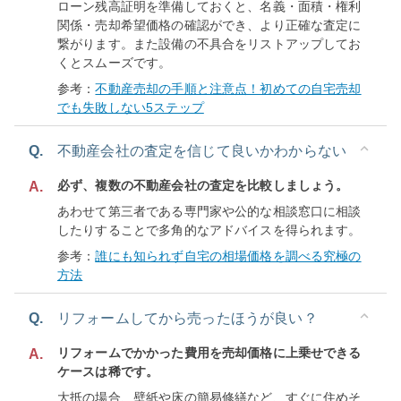
ローン残高証明を準備しておくと、名義・面積・権利
関係・売却希望価格の確認ができ、より正確な査定に
繋がります。また設備の不具合をリストアップしてお
くとスムーズです。
参考：
不動産売却の手順と注意点！初めての自宅売却
でも失敗しない5ステップ
Q.
不動産会社の査定を信じて良いかわからない
必ず、複数の不動産会社の査定を比較しましょう。
A.
あわせて第三者である専門家や公的な相談窓口に相談
したりすることで多角的なアドバイスを得られます。
参考：
誰にも知られず自宅の相場価格を調べる究極の
方法
Q.
リフォームしてから売ったほうが良い？
リフォームでかかった費用を売却価格に上乗せできる
A.
ケースは稀です。
大抵の場合、壁紙や床の簡易修繕など、すぐに住めそ