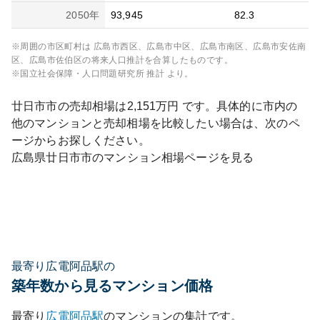
2050
年
93,945
82.3
※周囲の市区町村は
広島市西区、広島市中区、広島市南区、広島市安佐南
区、広島市佐伯区
の将来人口推計を合算したものです。
※国立社会保障・人口問題研究所 推計 より。
廿日市市
の売却相場は
2,151
万円 です。具体的に市内の
他のマンションと売却相場を比較したい場合は、次のペ
ージからお探しください。
広島県
廿日市市
のマンション相場ページを見る
最寄り広電阿品駅の
築年数から見るマンション価格
最寄り
広電阿品
駅
のマンションの集計です。