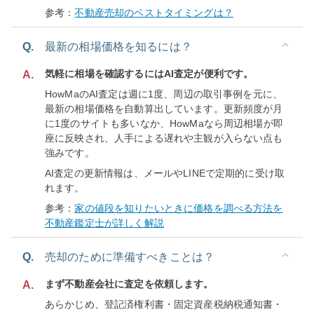
参考：
不動産売却のベストタイミングは？
Q.
最新の相場価格を知るには？
気軽に相場を確認するにはAI査定が便利です。
A.
HowMaのAI査定は週に1度、周辺の取引事例を元に、
最新の相場価格を自動算出しています。更新頻度が月
に1度のサイトも多いなか、HowMaなら周辺相場が即
座に反映され、人手による遅れや主観が入らない点も
強みです。
AI査定の更新情報は、メールやLINEで定期的に受け取
れます。
参考：
家の値段を知りたいときに価格を調べる方法を
不動産鑑定士が詳しく解説
Q.
売却のために準備すべきことは？
まず不動産会社に査定を依頼します。
A.
あらかじめ、登記済権利書・固定資産税納税通知書・