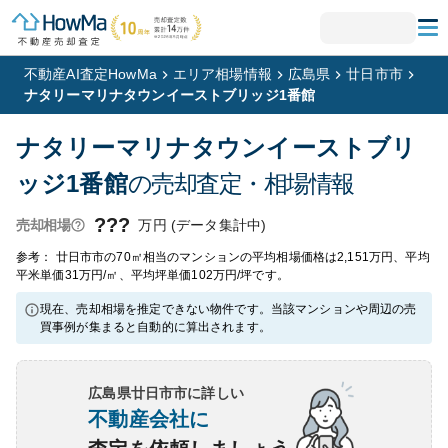
不動産AI査定HowMa
エリア相場情報
広島県
廿日市市
ナタリーマリナタウンイーストブリッジ1番館
ナタリーマリナタウンイーストブリ
ッジ1番館
の売却査定・相場情報
???
万円 (データ集計中)
売却相場
参考： 廿日市市の70㎡相当のマンションの平均相場価格は2,151万円、平均
平米単価31万円/㎡、平均坪単価102万円/坪です。
現在、売却相場を推定できない物件です。当該マンションや周辺の売
買事例が集まると自動的に算出されます。
広島県廿日市市
に詳しい
不動産会社に