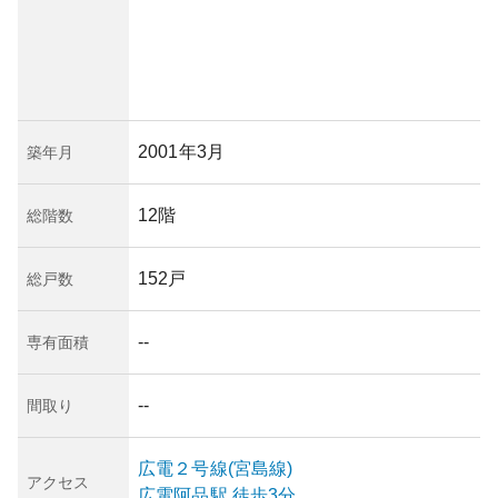
2001年3月
築年月
12階
総階数
152戸
総戸数
--
専有面積
--
間取り
広電２号線(宮島線)
アクセス
広電阿品
駅
徒歩3分