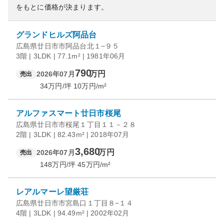
をもとに価格が決まります。
グランドヒルズ阿品台
広島県廿日市市阿品台北１−９５
3階 | 3LDK | 77.1m² | 1981年06月
790
万円
2026年07月
売出
34
万円/坪
10
万円/m²
アルファスマート廿日市桜尾
広島県廿日市市桜尾１丁目１１－２８
2階 | 3LDK | 82.43m² | 2018年07月
3,680
万円
2026年07月
売出
148
万円/坪
45
万円/m²
レアルマーレ望厳荘
広島県廿日市市宮島口１丁目８−１４
4階 | 3LDK | 94.49m² | 2002年02月