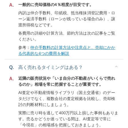
一般的に売却価格の4％程度が目安です。
A.
内訳は仲介手数料、印紙税、抵当権抹消登記費用・ロ
ーン返済手数料（ローンが残っている場合のみ）、譲
渡所得税などです。
各費用の詳細や計算方法、節約方法は次の記事をご覧
ください。
参考：
仲介手数料の計算方法や注意点と、売却にかか
る代表的な4つの費用を解説
Q.
高く売れるタイミングはある？
近隣の販売状況や「いま自分の不動産がいくらで売れ
A.
るのか」相場を常に把握することが重要です。
AI査定や不動産情報ライブラリ（国土交通省）のデー
タだけでなく、複数会社の査定根拠を比較し、売却検
討の判断材料にしましょう。
実際に売り時を逃して400万円以上損した事例もありま
す。売るかどうか迷っている間は、AI査定等で常に
「今現在」の相場感を把握しておきましょう。