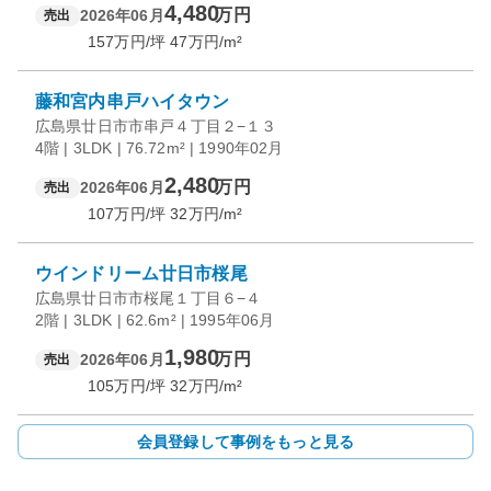
4,480
万円
2026年06月
売出
157
万円/坪
47
万円/m²
藤和宮内串戸ハイタウン
広島県廿日市市串戸４丁目２−１３
4階 | 3LDK | 76.72m² | 1990年02月
2,480
万円
2026年06月
売出
107
万円/坪
32
万円/m²
ウインドリーム廿日市桜尾
広島県廿日市市桜尾１丁目６−４
2階 | 3LDK | 62.6m² | 1995年06月
1,980
万円
2026年06月
売出
105
万円/坪
32
万円/m²
会員登録して事例をもっと見る