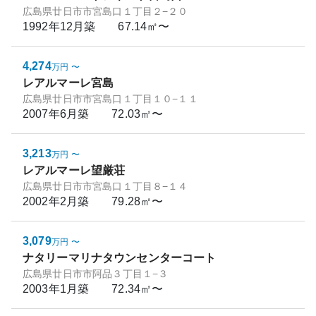
広島県廿日市市宮島口１丁目２−２０
1992年12月
築
67.14㎡〜
4,274
万円
〜
レアルマーレ宮島
広島県廿日市市宮島口１丁目１０−１１
2007年6月
築
72.03㎡〜
3,213
万円
〜
レアルマーレ望厳荘
広島県廿日市市宮島口１丁目８−１４
2002年2月
築
79.28㎡〜
3,079
万円
〜
ナタリーマリナタウンセンターコート
広島県廿日市市阿品３丁目１−３
2003年1月
築
72.34㎡〜