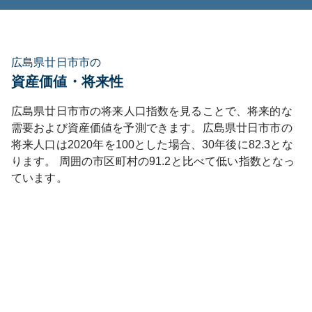
広島県廿日市市の
資産価値・将来性
広島県
廿日市市
の将来人口指数を見ることで、将来的な
需要および資産価値を予測できます。
広島県
廿日市市
の
将来人口は
2020
年を100とした場合、30年後に
82.3
とな
ります。
周囲の市区町村の
91.2
と比べて
低い
指数となっ
ています。