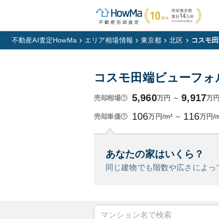
不動産AI査定HowMa
エリア相場情報
東京都
北区
コスモ田
コスモ田端ビューフォ
5,960
9,917
万円
～
万
売却相場
106
116
万円/m²
～
万円/m
売却単価
あなたの家はいくら？
同じ建物でも階数や広さによっ