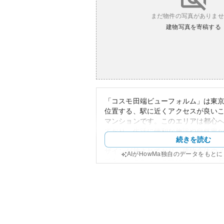
まだ物件の写真がありませ
建物写真を寄稿する
「コスモ田端ビューフォルム」は東
位置する、駅に近くアクセスが良い
マンションです。このエリアは都心
ており、生活に便利な施設や自然豊
続きを読む
いるのが魅力です。外観は現代的で
ザインが施されており、建物全体の
AIがHowMa独自のデータをもと
であることから資産価値の維持にも
資産性に関しては、特に都心部に近
ら、高い評価を受けています。都市
も期待されるエリアのため、購入や
物件と言えるでしょう。ただし、マ
動向に影響を受けるため、市場の変
す。