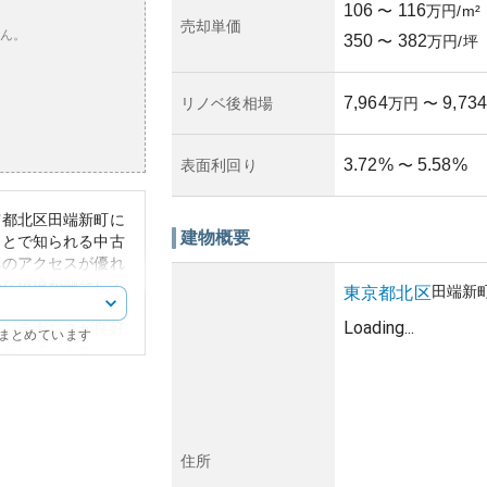
106
116
〜
万円/m²
売却単価
ん。
350
382
〜
万円/坪
7,964
9,734
リノベ後相場
万円
〜
3.72
%
5.58
%
表面利回り
〜
京都北区田端新町に
建物概要
ことで知られる中古
へのアクセスが優れ
かな環境が融合して
田端新
東京都
北区
街並みに調和するデ
Loading...
メンテナンスが良好
にまとめています
寄与しています。
いという地の利か
開発による価格上昇
資産運用に前向きな
ンション市場全般の
化に注意が必要で
住所