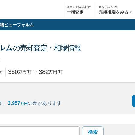
優良不動産会社に
マンションの
一括査定
売却相場をみる
端ビューフォルム
ルム
の売却査定・相場情報
円
350
382
²
万円/坪
～
万円/坪
て、
3,957
の
差があります
万円
検索