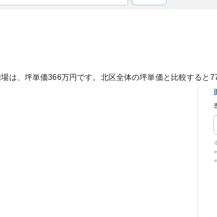
相場は、坪単価
366
万円です。
北区
全体の坪単価と比較すると
7