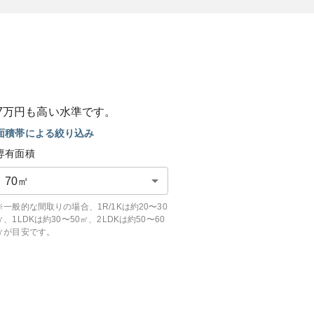
7
万円も
高い
水準です。
面積帯による絞り込み
専有面積
70
㎡
※一般的な間取りの場合、1R/1Kは約20〜30
㎡、1LDKは約30〜50㎡、2LDKは約50〜60
㎡が目安です。