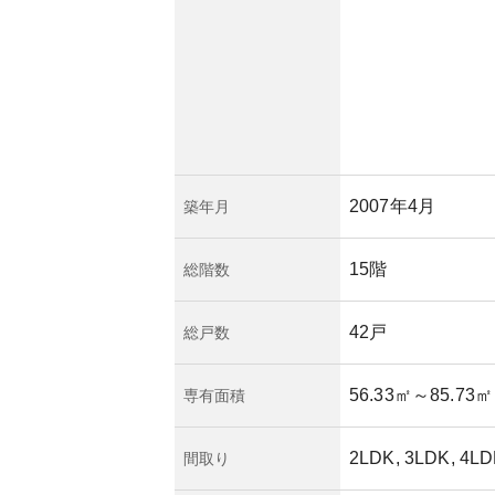
の自然災害リスクが
に優れた造りです。
理費増額のリスクに
が充実していること
択となりそうです。
は長期間の安心感を
2007年4月
築年月
15階
総階数
42戸
総戸数
56.33㎡
～85.73㎡
専有面積
2LDK, 3LDK, 4L
間取り