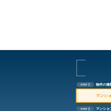
物件の種
1
STEP
マンシ
マンショ
2
STEP