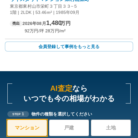
東京都東村山市栄町３丁目３３−５
1階 | 2LDK | 53.46m² | 1985年09月
1,480
万円
2026年08月
売出
92
万円/坪
28
万円/m²
会員登録して事例をもっと見る
AI査定
なら
いつでも今の相場がわかる
物件の種類を選択してください
1
STEP
マンション
戸建
土地