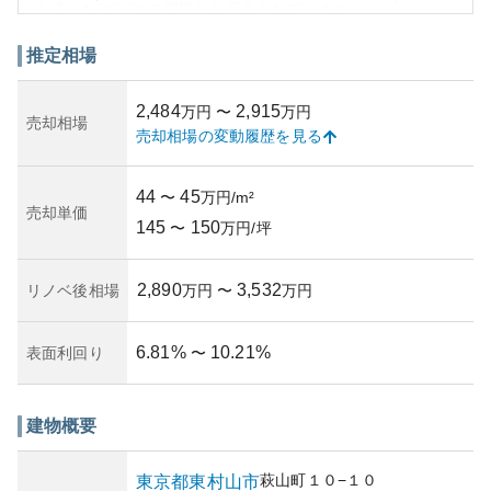
も適した2SLDKの間取りが用意されています。
周辺環境は静かで、治安も良く、教育機関や商業施設も近
隣に揃っており、居住に適した環境が整っています。ま
推定相場
た、自然豊かな立地で、近くには公園もあるため、休日に
はリフレッシュできるでしょう。
2,484
2,915
万円
〜
万円
資産性に関しては、都心へも比較的アクセスしやすいこと
売却相場
売却相場の変動履歴を見る
から、中長期的な保有には安定した価値を持つと考えられ
ます。しかし、建物自体の築年数や管理状況によりそのリ
スクは変動するため、物件購入前にはこれらの確認が重要
44
45
〜
万円/m²
です。所有リスクとしては、管理や維持費用、周辺地域の
売却単価
145
150
開発状況の変動等が考慮されます。このように様々な角度
〜
万円/坪
から検討する必要がありますが、全体としてライオンズガ
ーデン萩山は魅力的な住宅選択地の一つとなるでしょう。
2,890
3,532
リノベ後相場
万円
〜
万円
6.81
%
10.21
%
表面利回り
〜
建物概要
萩山町
１０−１０
東京都
東村山市