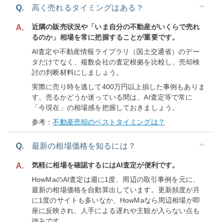
Q.
高く売れるタイミングはある？
近隣の販売状況や「いま自分の不動産がいくらで売れ
A.
るのか」相場を常に把握することが重要です。
AI査定や不動産情報ライブラリ（国土交通省）のデー
タだけでなく、複数会社の査定根拠を比較し、売却検
討の判断材料にしましょう。
実際に売り時を逃して400万円以上損した事例もありま
す。売るかどうか迷っている間は、AI査定等で常に
「今現在」の相場感を把握しておきましょう。
参考：
不動産売却のベストタイミングは？
Q.
最新の相場価格を知るには？
気軽に相場を確認するにはAI査定が便利です。
A.
HowMaのAI査定は週に1度、周辺の取引事例を元に、
最新の相場価格を自動算出しています。更新頻度が月
に1度のサイトも多いなか、HowMaなら周辺相場が即
座に反映され、人手による遅れや主観が入らない点も
強みです。