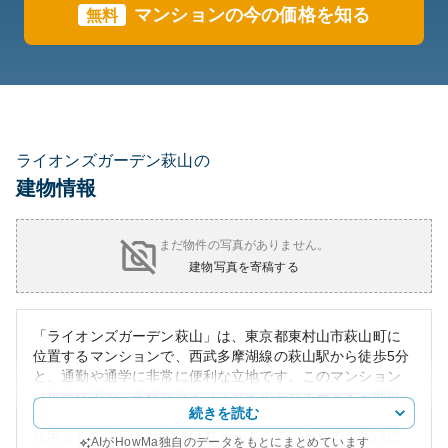
マンションの今の価格を知る
無料
ライオンズガーデン萩山の
建物情報
まだ物件の写真がありません。
建物写真を寄稿する
「ライオンズガーデン萩山」は、東京都東村山市萩山町に
位置するマンションで、西武多摩湖線の萩山駅から徒歩5分
と、通勤や通学に非常に便利な立地です。このマンション
は集合住宅で、多様なライフスタイルをサポートする間取
続きを読む
りがあり、現在の市場価値は約2580万円となっています。
住宅としての広さは74.1平方メートルで、家族での生活に
AIがHowMa独自のデータをもとにまとめています