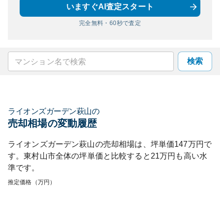
いますぐAI査定スタート
完全無料・60秒で査定
検索
ライオンズガーデン萩山
の
売却相場の変動履歴
ライオンズガーデン萩山
の売却相場は、坪単価
147
万円で
す。
東村山市
全体の坪単価と比較すると
21
万円も
高い
水
準です。
推定価格（万円）