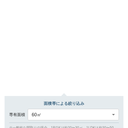
面積帯による絞り込み
専有面積
60
㎡
※一般的な間取りの場合、1R/1Kは約20〜30㎡、1LDKは約30〜50