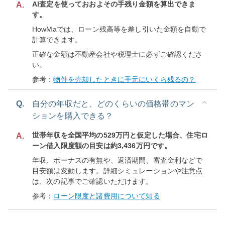
AI査定を使っておおよその手残り金額を算出できま
A.
す。
HowMaでは、ローン残高等を差し引いた金額を自動で
計算できます。
正確な金額は不動産会社や税理士に必ずご確認くださ
い。
参考：
物件を売却したときに手元にいくら残るの？
Q.
自分の年収だと、どのくらいの価格帯のマン
ションを購入できる？
世帯年収を全国平均の529万円と仮定した場合、住宅ロ
A.
ーン借入限度額の目安は約3,436万円です。
年収、ボーナスの有無や、返済期間、審査金利などで
目安額は変動します。詳細シミュレーションや注意点
は、次の記事でご確認いただけます。
参考：
ローン限度と諸費用について知る