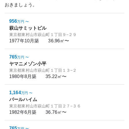
おきましょう。
956
万円
〜
萩山サミットビル
東京都東村山市萩山町１丁目９−２９
1977年10月
築
36.96㎡〜
765
万円
〜
ヤマニメゾン小平
東京都東村山市萩山町１丁目１３−２
1980年8月
築
35.22㎡〜
1,164
万円
〜
パールハイム
東京都東村山市萩山町１丁目２７−３６
1982年6月
築
36.76㎡〜
765
万円
〜