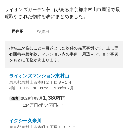
ライオンズガーデン萩山
がある
東京都
東村山市
周辺で最
近取引された物件を表にまとめました。
居住用
投資用
持ち主が住むことを目的とした物件の売買事例です。
主に専
有面積や築年数、マンション内の事例・周辺マンション事例
をもとに価格が決まります。
ライオンズマンション東村山
東京都東村山市本町２丁目９−１４
4階 | 1LDK | 40.04m² | 1984年02月
1,380
万円
2026年08月
売出
114
万円/坪
34
万円/m²
イクシー久米川
東京都東村山市本町１丁目１０−１０