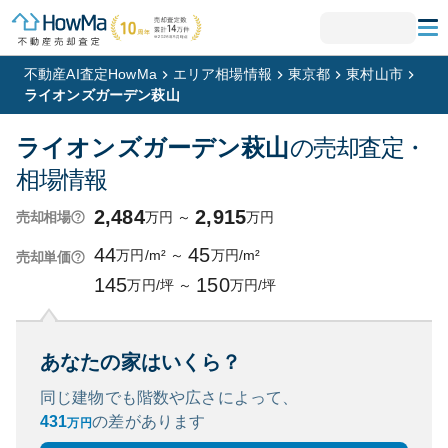
不動産AI査定HowMa
エリア相場情報
東京都
東村山市
ライオンズガーデン萩山
ライオンズガーデン萩山
の売却査定・
相場情報
2,484
2,915
万円
～
万円
売却相場
44
45
万円/m²
～
万円/m²
売却単価
145
150
万円/坪
～
万円/坪
あなたの家はいくら？
同じ建物でも階数や広さによって、
431
の
差があります
万円