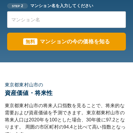
マンション名を入力してください
2
STEP
マンションの今の価格を知る
無料
東京都東村山市の
資産価値・将来性
東京都
東村山市
の将来人口指数を見ることで、将来的な
需要および資産価値を予測できます。
東京都
東村山市
の
将来人口は
2020
年を100とした場合、30年後に
97.2
とな
ります。
周囲の市区町村の
94.4
と比べて
高い
指数となっ