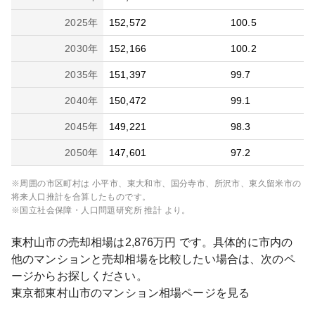
2025
年
152,572
100.5
2030
年
152,166
100.2
2035
年
151,397
99.7
2040
年
150,472
99.1
2045
年
149,221
98.3
2050
年
147,601
97.2
※周囲の市区町村は
小平市、東大和市、国分寺市、所沢市、東久留米市
の
将来人口推計を合算したものです。
※国立社会保障・人口問題研究所 推計 より。
東村山市
の売却相場は
2,876
万円 です。具体的に市内の
他のマンションと売却相場を比較したい場合は、次のペ
ージからお探しください。
東京都
東村山市
のマンション相場ページを見る