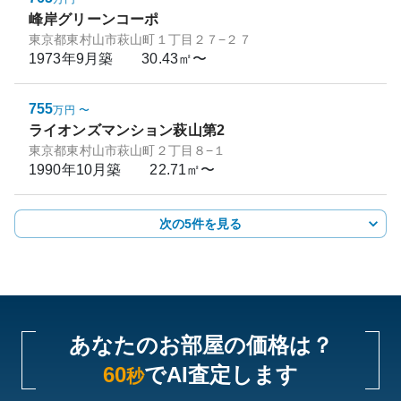
峰岸グリーンコーポ
東京都東村山市萩山町１丁目２７−２７
1973年9月
築
30.43㎡〜
755
万円
〜
ライオンズマンション萩山第2
東京都東村山市萩山町２丁目８−１
1990年10月
築
22.71㎡〜
次の5件を見る
あなたのお部屋の価格は？
60
でAI査定します
秒