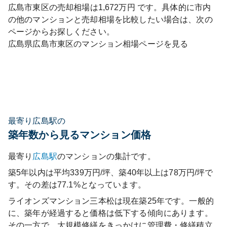
広島市東区
の売却相場は
1,672
万円 です。具体的に市内
の他のマンションと売却相場を比較したい場合は、次の
ページからお探しください。
広島県
広島市東区
のマンション相場ページを見る
最寄り広島駅の
築年数から見るマンション価格
最寄り
広島
駅
のマンションの集計です。
築5年以内は平均339万円/坪、築40年以上は78万円/坪で
す。その差は77.1%となっています。
ライオンズマンション三本松
は現在築
25
年です。一般的
に、築年が経過すると価格は低下する傾向にあります。
その一方で、大規模修繕をきっかけに管理費・修繕積立