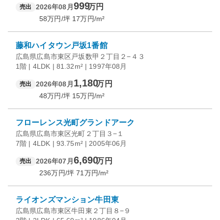
999
万円
2026年08月
売出
58
万円/坪
17
万円/m²
藤和ハイタウン戸坂1番館
広島県広島市東区戸坂数甲２丁目２−４３
1階 | 4LDK | 81.32m² | 1997年08月
1,180
万円
2026年08月
売出
48
万円/坪
15
万円/m²
フローレンス光町グランドアーク
広島県広島市東区光町２丁目３−１
7階 | 4LDK | 93.75m² | 2005年06月
6,690
万円
2026年07月
売出
236
万円/坪
71
万円/m²
ライオンズマンション牛田東
広島県広島市東区牛田東２丁目８−９