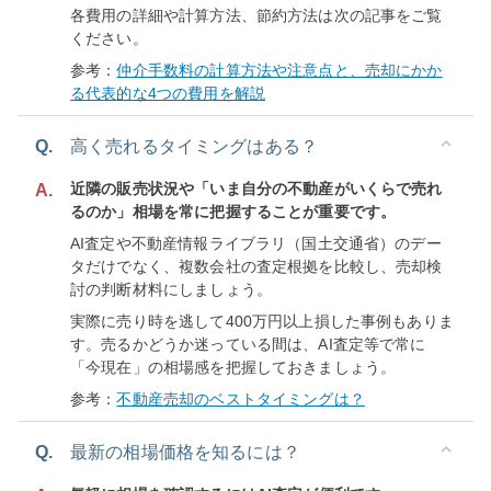
各費用の詳細や計算方法、節約方法は次の記事をご覧
ください。
参考：
仲介手数料の計算方法や注意点と、売却にかか
る代表的な4つの費用を解説
Q.
高く売れるタイミングはある？
近隣の販売状況や「いま自分の不動産がいくらで売れ
A.
るのか」相場を常に把握することが重要です。
AI査定や不動産情報ライブラリ（国土交通省）のデー
タだけでなく、複数会社の査定根拠を比較し、売却検
討の判断材料にしましょう。
実際に売り時を逃して400万円以上損した事例もありま
す。売るかどうか迷っている間は、AI査定等で常に
「今現在」の相場感を把握しておきましょう。
参考：
不動産売却のベストタイミングは？
Q.
最新の相場価格を知るには？