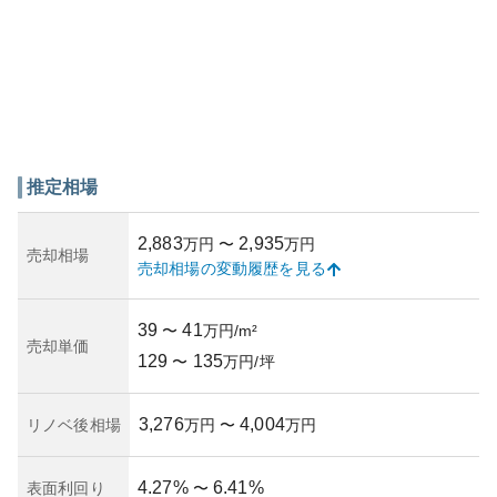
推定相場
2,883
2,935
万円
〜
万円
売却相場
売却相場の変動履歴を見る
39
41
〜
万円/m²
売却単価
129
135
〜
万円/坪
3,276
4,004
リノベ後相場
万円
〜
万円
4.27
%
6.41
%
表面利回り
〜