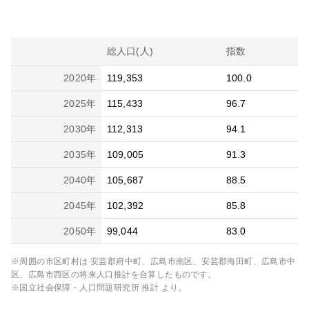
総人口(人)
指数
2020
年
119,353
100.0
2025
年
115,433
96.7
2030
年
112,313
94.1
2035
年
109,005
91.3
2040
年
105,687
88.5
2045
年
102,392
85.8
2050
年
99,044
83.0
※周囲の市区町村は
安芸郡府中町、広島市南区、安芸郡海田町、広島市中
区、広島市西区
の将来人口推計を合算したものです。
※国立社会保障・人口問題研究所 推計 より。