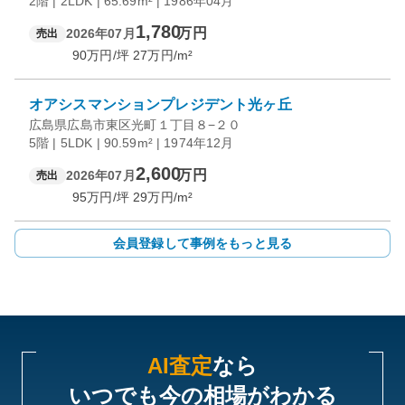
2階 | 2LDK | 65.69m² | 1986年04月
1,780
万円
2026年07月
売出
90
万円/坪
27
万円/m²
オアシスマンションプレジデント光ヶ丘
広島県広島市東区光町１丁目８−２０
5階 | 5LDK | 90.59m² | 1974年12月
2,600
万円
2026年07月
売出
95
万円/坪
29
万円/m²
会員登録して事例をもっと見る
AI査定
なら
いつでも今の相場がわかる