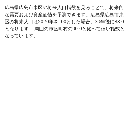
広島県
広島市東区
の将来人口指数を見ることで、将来的
な需要および資産価値を予測できます。
広島県
広島市東
区
の将来人口は
2020
年を100とした場合、30年後に
83.0
となります。
周囲の市区町村の
90.0
と比べて
低い
指数と
なっています。