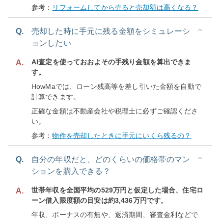
参考：
リフォームしてから売ると売却額は高くなる？
Q.
売却した時に手元に残る金額をシミュレーシ
ョンしたい
AI査定を使っておおよその手残り金額を算出できま
A.
す。
HowMaでは、ローン残高等を差し引いた金額を自動で
計算できます。
正確な金額は不動産会社や税理士に必ずご確認くださ
い。
参考：
物件を売却したときに手元にいくら残るの？
Q.
自分の年収だと、どのくらいの価格帯のマン
ションを購入できる？
世帯年収を全国平均の529万円と仮定した場合、住宅ロ
A.
ーン借入限度額の目安は約3,436万円です。
年収、ボーナスの有無や、返済期間、審査金利などで