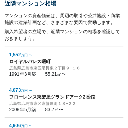
近隣マンション相場
マンションの資産価値は、周辺の取引や公共施設・商業
施設の建築計画など、さまざまな要因で変動します。
購入希望者の立場で、近隣マンションの相場を確認して
おきましょう。
1,552
万円
〜
ロイヤルパレス曙町
広島県広島市東区尾長東２丁目９−１６
1991年3月
築
55.21㎡〜
4,073
万円
〜
フローレンス東蟹屋グランドアーク2番館
広島県広島市東区東蟹屋町１８−２２
2008年5月
築
83.7㎡〜
4,906
万円
〜