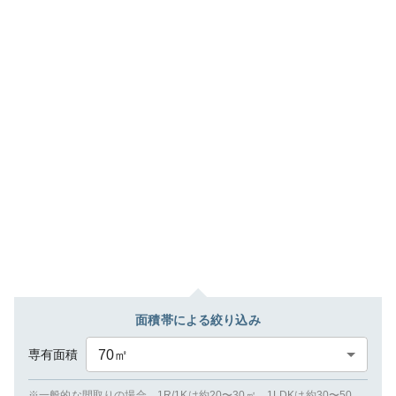
面積帯による絞り込み
専有面積
70
㎡
※一般的な間取りの場合、1R/1Kは約20〜30㎡、1LDKは約30〜50