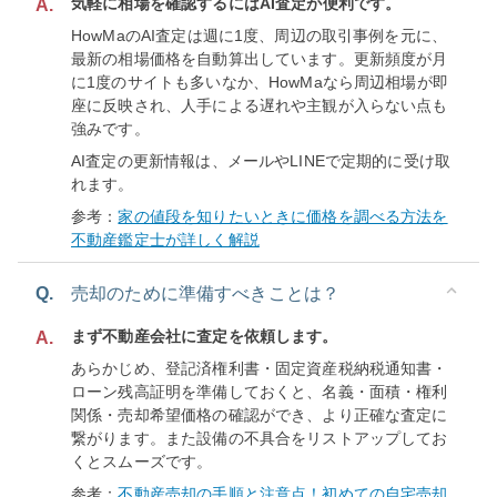
気軽に相場を確認するにはAI査定が便利です。
A.
HowMaのAI査定は週に1度、周辺の取引事例を元に、
最新の相場価格を自動算出しています。更新頻度が月
に1度のサイトも多いなか、HowMaなら周辺相場が即
座に反映され、人手による遅れや主観が入らない点も
強みです。
AI査定の更新情報は、メールやLINEで定期的に受け取
れます。
参考：
家の値段を知りたいときに価格を調べる方法を
不動産鑑定士が詳しく解説
Q.
売却のために準備すべきことは？
まず不動産会社に査定を依頼します。
A.
あらかじめ、登記済権利書・固定資産税納税通知書・
ローン残高証明を準備しておくと、名義・面積・権利
関係・売却希望価格の確認ができ、より正確な査定に
繋がります。また設備の不具合をリストアップしてお
くとスムーズです。
参考：
不動産売却の手順と注意点！初めての自宅売却