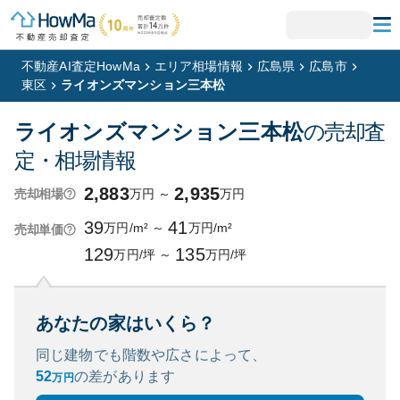
不動産AI査定HowMa
エリア相場情報
広島県
広島市
東区
ライオンズマンション三本松
ライオンズマンション三本松
の売却査
定・相場情報
2,883
2,935
万円
～
万円
売却相場
39
41
万円/m²
～
万円/m²
売却単価
129
135
万円/坪
～
万円/坪
あなたの家はいくら？
同じ建物でも階数や広さによって、
52
の
差があります
万円