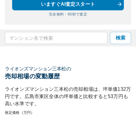
いますぐAI査定スタート
完全無料・60秒で査定
検索
ライオンズマンション三本松
の
売却相場の変動履歴
ライオンズマンション三本松
の売却相場は、坪単価
132
万
円です。
広島市東区
全体の坪単価と比較すると
53
万円も
高い
水準です。
推定価格（万円）