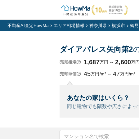
不動産AI査定HowMa
エリア相場情報
神奈川県
横浜市
鶴見
ダイアパレス矢向第2
1,687
2,600
万円
～
万
売却相場
45
47
万円/m²
～
万円/m²
売却単価
あなたの家はいくら？
同じ建物でも階数や広さによっ