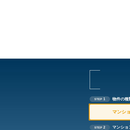
物件の種
1
STEP
マンシ
マンショ
2
STEP