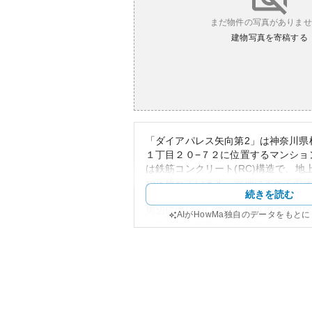
まだ物件の写真がありませ
建物写真を寄稿する
「ダイアパレス矢向第2」は神奈川県
１丁目２０−７２に位置するマンショ
は鉄筋コンクリート(RC)構造で、地上
から成っています。管理はすべて委
続きを読む
人は日勤体制をとっています。
周辺環境については、横浜市の鶴見
AIがHowMa独自のデータをもと
いエリアに位置し、公共交通機関や
実しています。通勤や通学に便利な
まざまな生活施設が揃っているため
活しやすい環境が提供されています
外観は、鉄筋コンクリートならでは
あり、長期間の使用にも耐えうる造
この堅固な造りが、マンションの資