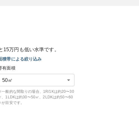
と
15
万円も
低い
水準です。
面積帯による絞り込み
専有面積
50
㎡
※一般的な間取りの場合、1R/1Kは約20〜30
㎡、1LDKは約30〜50㎡、2LDKは約50〜60
㎡が目安です。