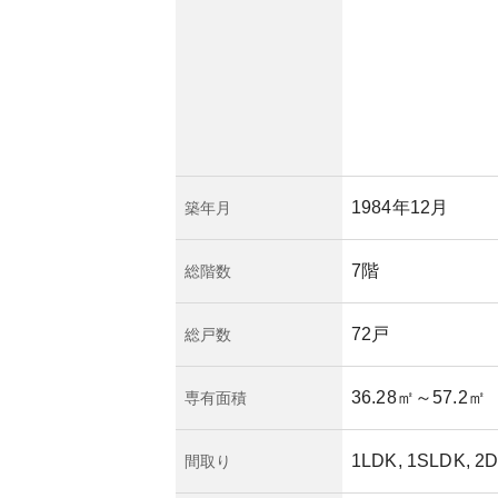
ト造という点で耐久
魅力です。また、首
価の上昇傾向も資産
日本においては鉄筋
に優れている点が挙
ては不明ですが、建
加リスクは考慮する
1984年12月
築年月
7階
総階数
72戸
総戸数
36.28㎡
～57.2㎡
専有面積
1LDK, 1SLDK, 2D
間取り