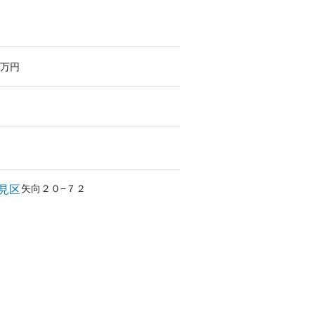
万円
矢向
２０−７２
見区