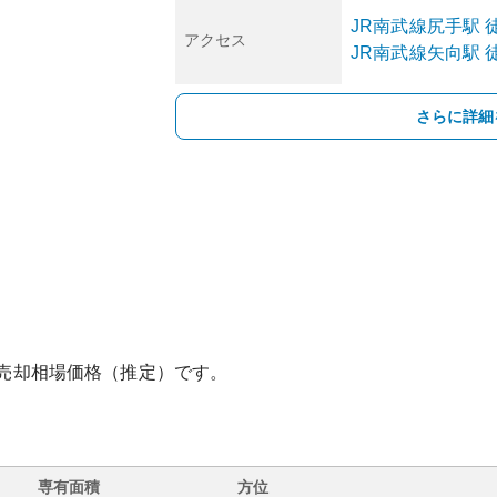
JR南武線
尻手
駅
徒
アクセス
JR南武線
矢向
駅
徒
さらに詳細
売却相場価格（推定）です。
専有面積
方位