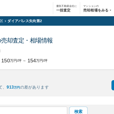
優良不動産会社に
マンションの
一括査定
売却相場をみる
区
ダイアパレス矢向第2
の売却査定・相場情報
円
150
154
万円/坪
～
万円/坪
て、
913
の
差があります
万円
検索