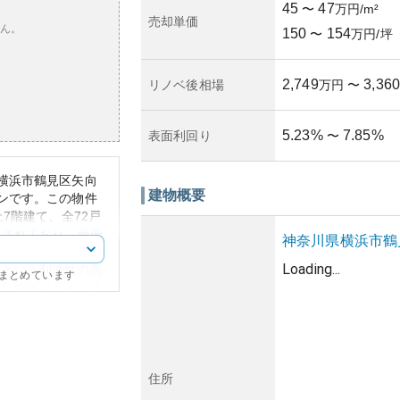
45
47
〜
万円/m²
売却単価
ん。
150
154
〜
万円/坪
2,749
3,360
リノベ後相場
万円
〜
5.23
%
7.85
%
表面利回り
〜
横浜市鶴見区矢向
建物概要
ンです。この物件
7階建て、全72戸
託されており、管理
神奈川県
横浜市鶴
Loading...
区という利便性の高
にまとめています
買い物施設などが充
立地で、周囲にはさ
、居住者にとって生
。
の重厚感と安定感が
りとなっています。
住所
産価値を高めていま