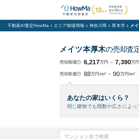
不動産AI査定HowMa
エリア相場情報
神奈川県
厚木市
メイ
メイツ本厚木
の売却査
6,217
7,390
万円
～
万
売却相場
88
90
万円/m²
～
万円/m²
売却単価
あなたの家はいくら？
同じ建物でも階数や広さによっ