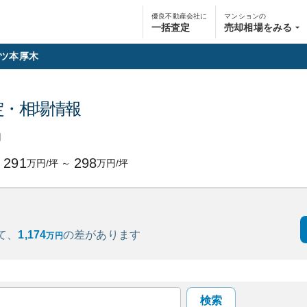
優良不動産会社に
マンションの
一括査定
売却相場をみる
ツ本厚木
定・相場情報
円
291
298
万円/坪
～
万円/坪
て、
1,174
の
差があります
万円
検索