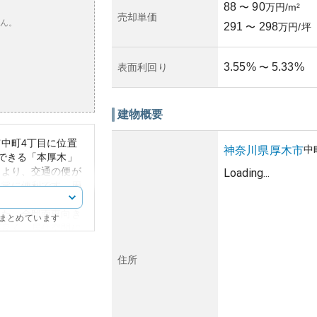
88
90
〜
万円/m²
売却単価
ん。
291
298
〜
万円/坪
3.55
%
5.33
%
表面利回り
〜
建物概要
中町4丁目に位置
中
神奈川県
厚木市
できる「本厚木」
により、交通の便が
Loading...
非常に便利です。周
が数多く存在し、生
また、全邸南東向き
にまとめています
が良く、居住空間に
ます。
としてのデザイン性
住所
設計が施されていま
らのアクセスの良さ
位性を持っていま
リアのため地価上昇