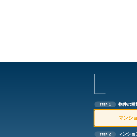
物件の種
1
STEP
マンシ
マンショ
2
STEP