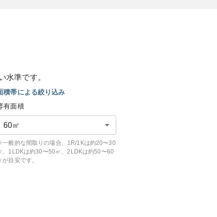
い
水準です。
面積帯による絞り込み
専有面積
60
㎡
※一般的な間取りの場合、1R/1Kは約20〜30
㎡、1LDKは約30〜50㎡、2LDKは約50〜60
㎡が目安です。