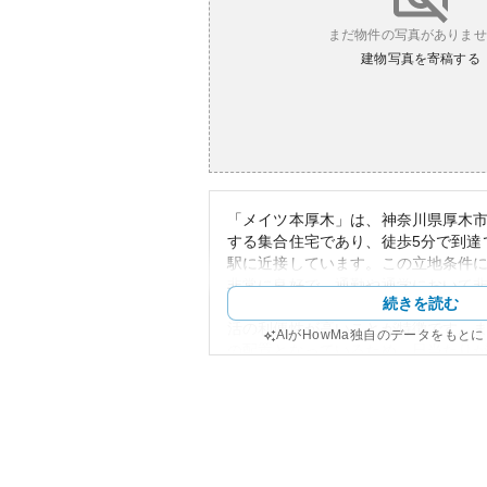
まだ物件の写真がありませ
建物写真を寄稿する
「メイツ本厚木」は、神奈川県厚木市
する集合住宅であり、徒歩5分で到達
駅に近接しています。この立地条件
非常に良好で、通勤や通学において
続きを読む
辺環境としては、商業施設や飲食店
活の利便性が高いことが特徴です。
AIがHowMa独自のデータをもと
の配置となっているため、日当たり
おいて開放的で快適な生活が楽しめ
外観については、都市型レジデンス
が際立っており、モダンで機能的な
す。資産性においては、本厚木駅か
が大きな価値となり、投資面でも優
す。所有リスクに関しては、駅前エ