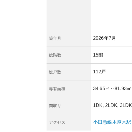
た災害リスクとして
て検討することが推
利な関係と安定した
るでしょう。
2026年7月
築年月
15階
総階数
112戸
総戸数
34.65㎡
～81.93㎡
専有面積
1DK, 2LDK, 3LD
間取り
小田急線
本厚木
駅
アクセス