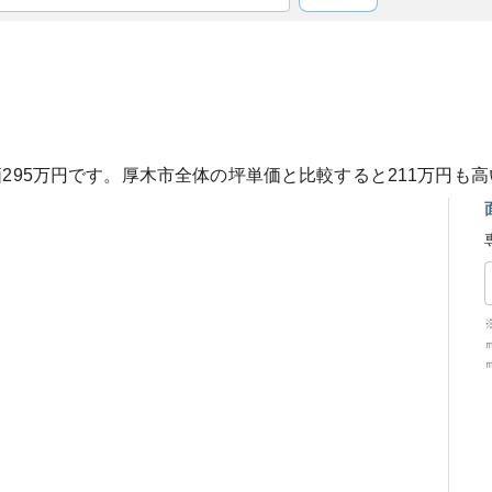
価
295
万円です。
厚木市
全体の坪単価と比較すると
211
万円も
高