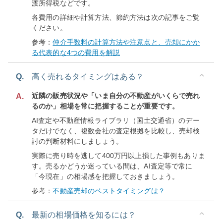
渡所得税などです。
各費用の詳細や計算方法、節約方法は次の記事をご覧
ください。
参考：
仲介手数料の計算方法や注意点と、売却にかか
る代表的な4つの費用を解説
Q.
高く売れるタイミングはある？
近隣の販売状況や「いま自分の不動産がいくらで売れ
A.
るのか」相場を常に把握することが重要です。
AI査定や不動産情報ライブラリ（国土交通省）のデー
タだけでなく、複数会社の査定根拠を比較し、売却検
討の判断材料にしましょう。
実際に売り時を逃して400万円以上損した事例もありま
す。売るかどうか迷っている間は、AI査定等で常に
「今現在」の相場感を把握しておきましょう。
参考：
不動産売却のベストタイミングは？
Q.
最新の相場価格を知るには？