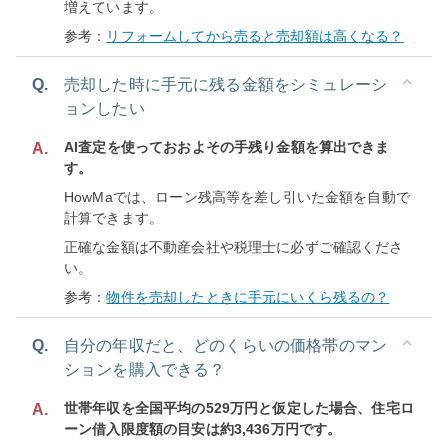
増えています。
参考：
リフォームしてから売ると売却額は高くなる？
Q.
売却した時に手元に残る金額をシミュレーシ
ョンしたい
AI査定を使っておおよその手残り金額を算出できま
A.
す。
HowMaでは、ローン残高等を差し引いた金額を自動で
計算できます。
正確な金額は不動産会社や税理士に必ずご確認くださ
い。
参考：
物件を売却したときに手元にいくら残るの？
Q.
自分の年収だと、どのくらいの価格帯のマン
ションを購入できる？
世帯年収を全国平均の529万円と仮定した場合、住宅ロ
A.
ーン借入限度額の目安は約3,436万円です。