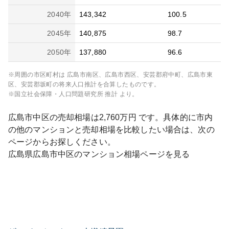
2040
年
143,342
100.5
2045
年
140,875
98.7
2050
年
137,880
96.6
※周囲の市区町村は
広島市南区、広島市西区、安芸郡府中町、広島市東
区、安芸郡坂町
の将来人口推計を合算したものです。
※国立社会保障・人口問題研究所 推計 より。
広島市中区
の売却相場は
2,760
万円 です。具体的に市内
の他のマンションと売却相場を比較したい場合は、次の
ページからお探しください。
広島県
広島市中区
のマンション相場ページを見る