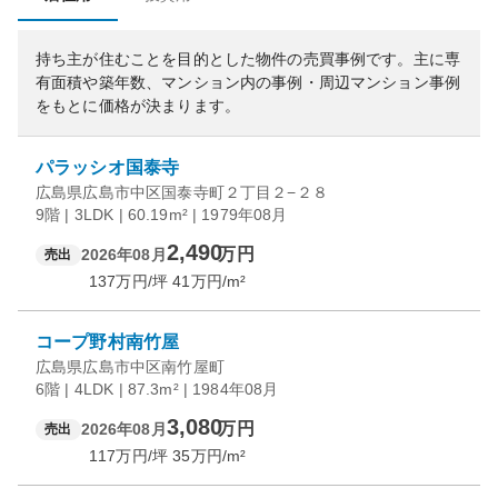
持ち主が住むことを目的とした物件の売買事例です。
主に専
有面積や築年数、マンション内の事例・周辺マンション事例
をもとに価格が決まります。
パラッシオ国泰寺
広島県広島市中区国泰寺町２丁目２−２８
9階 | 3LDK | 60.19m² | 1979年08月
2,490
万円
2026年08月
売出
137
万円/坪
41
万円/m²
コープ野村南竹屋
広島県広島市中区南竹屋町
6階 | 4LDK | 87.3m² | 1984年08月
3,080
万円
2026年08月
売出
117
万円/坪
35
万円/m²