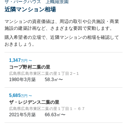
ザ・パークハウス 上幟縮景園
近隣マンション相場
マンションの資産価値は、周辺の取引や公共施設・商業
施設の建築計画など、さまざまな要因で変動します。
購入希望者の立場で、近隣マンションの相場を確認して
おきましょう。
1,347
万円
〜
コープ野村二葉の里
広島県広島市東区二葉の里１丁目２−１
1980年3月
築
58.3㎡〜
5,685
万円
〜
ザ・レジデンス二葉の里
広島県広島市東区二葉の里１丁目１－６７
2021年5月
築
66.63㎡〜