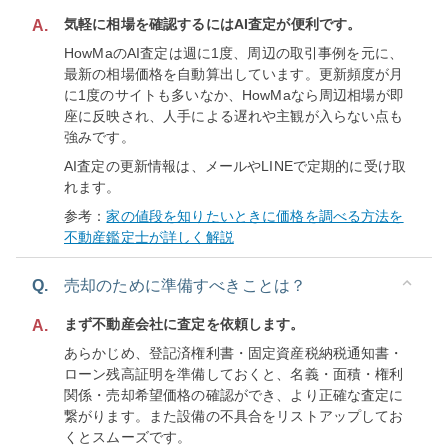
気軽に相場を確認するにはAI査定が便利です。
A.
HowMaのAI査定は週に1度、周辺の取引事例を元に、
最新の相場価格を自動算出しています。更新頻度が月
に1度のサイトも多いなか、HowMaなら周辺相場が即
座に反映され、人手による遅れや主観が入らない点も
強みです。
AI査定の更新情報は、メールやLINEで定期的に受け取
れます。
参考：
家の値段を知りたいときに価格を調べる方法を
不動産鑑定士が詳しく解説
Q.
売却のために準備すべきことは？
まず不動産会社に査定を依頼します。
A.
あらかじめ、登記済権利書・固定資産税納税通知書・
ローン残高証明を準備しておくと、名義・面積・権利
関係・売却希望価格の確認ができ、より正確な査定に
繋がります。また設備の不具合をリストアップしてお
くとスムーズです。