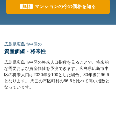
マンションの今の価格を知る
無料
広島県広島市中区の
資産価値・将来性
広島県
広島市中区
の将来人口指数を見ることで、将来的
な需要および資産価値を予測できます。
広島県
広島市中
区
の将来人口は
2020
年を100とした場合、30年後に
96.6
となります。
周囲の市区町村の
86.6
と比べて
高い
指数と
なっています。