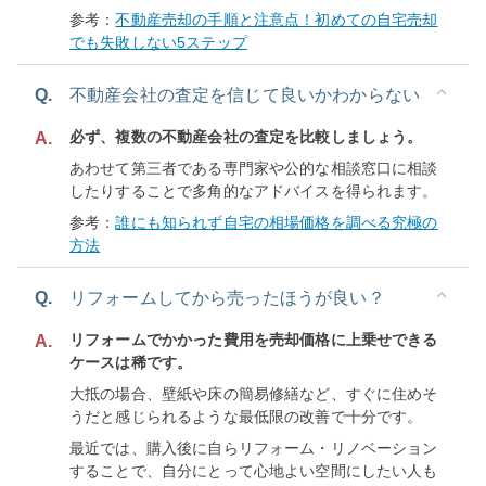
参考：
不動産売却の手順と注意点！初めての自宅売却
でも失敗しない5ステップ
Q.
不動産会社の査定を信じて良いかわからない
必ず、複数の不動産会社の査定を比較しましょう。
A.
あわせて第三者である専門家や公的な相談窓口に相談
したりすることで多角的なアドバイスを得られます。
参考：
誰にも知られず自宅の相場価格を調べる究極の
方法
Q.
リフォームしてから売ったほうが良い？
リフォームでかかった費用を売却価格に上乗せできる
A.
ケースは稀です。
大抵の場合、壁紙や床の簡易修繕など、すぐに住めそ
うだと感じられるような最低限の改善で十分です。
最近では、購入後に自らリフォーム・リノベーション
することで、自分にとって心地よい空間にしたい人も