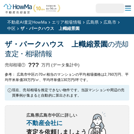
不動産AI査定HowMa
エリア相場情報
広島県
広島市
中区
ザ・パークハウス 上幟縮景園
ザ・パークハウス 上幟縮景園
の売却
査定・相場情報
???
万円 (データ集計中)
売却相場
参考： 広島市中区の70㎡相当のマンションの平均相場価格は2,760万円、平
均平米単価39万円/㎡、平均坪単価130万円/坪です。
現在、売却相場を推定できない物件です。当該マンションや周辺の売
買事例が集まると自動的に算出されます。
広島県広島市中区
に詳しい
不動産会社に
査定を依頼しましょう