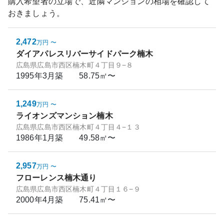
購入希望者の立場で、近隣マンションの相場を確認して
おきましょう。
2,472
万円
〜
ダイアパレスリバーサイドパーク楠木
広島県広島市西区楠木町４丁目９−８
1995年3月
築
58.75㎡〜
1,249
万円
〜
ライオンズマンション楠木
広島県広島市西区楠木町４丁目４−１３
1986年1月
築
49.58㎡〜
2,957
万円
〜
フローレンス楠木通り
広島県広島市西区楠木町４丁目１６−９
2000年4月
築
75.41㎡〜