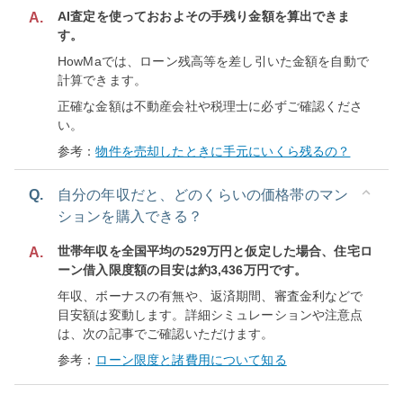
AI査定を使っておおよその手残り金額を算出できま
A.
す。
HowMaでは、ローン残高等を差し引いた金額を自動で
計算できます。
正確な金額は不動産会社や税理士に必ずご確認くださ
い。
参考：
物件を売却したときに手元にいくら残るの？
Q.
自分の年収だと、どのくらいの価格帯のマン
ションを購入できる？
世帯年収を全国平均の529万円と仮定した場合、住宅ロ
A.
ーン借入限度額の目安は約3,436万円です。
年収、ボーナスの有無や、返済期間、審査金利などで
目安額は変動します。詳細シミュレーションや注意点
は、次の記事でご確認いただけます。
参考：
ローン限度と諸費用について知る