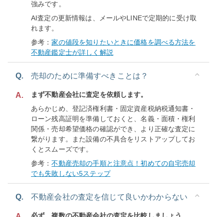
強みです。
AI査定の更新情報は、メールやLINEで定期的に受け取
れます。
参考：
家の値段を知りたいときに価格を調べる方法を
不動産鑑定士が詳しく解説
Q.
売却のために準備すべきことは？
まず不動産会社に査定を依頼します。
A.
あらかじめ、登記済権利書・固定資産税納税通知書・
ローン残高証明を準備しておくと、名義・面積・権利
関係・売却希望価格の確認ができ、より正確な査定に
繋がります。また設備の不具合をリストアップしてお
くとスムーズです。
参考：
不動産売却の手順と注意点！初めての自宅売却
でも失敗しない5ステップ
Q.
不動産会社の査定を信じて良いかわからない
必ず、複数の不動産会社の査定を比較しましょう。
A.