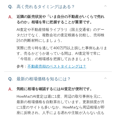
Q.
高く売れるタイミングはある？
近隣の販売状況や「いま自分の不動産がいくらで売れ
A.
るのか」相場を常に把握することが重要です。
AI査定や不動産情報ライブラリ（国土交通省）のデー
タだけでなく、複数会社の査定根拠を比較し、売却検
討の判断材料にしましょう。
実際に売り時を逃して400万円以上損した事例もありま
す。売るかどうか迷っている間は、AI査定等で常に
「今現在」の相場感を把握しておきましょう。
参考：
不動産売却のベストタイミングは？
Q.
最新の相場価格を知るには？
気軽に相場を確認するにはAI査定が便利です。
A.
HowMaのAI査定は週に1度、周辺の取引事例を元に、
最新の相場価格を自動算出しています。更新頻度が月
に1度のサイトも多いなか、HowMaなら周辺相場が即
座に反映され、人手による遅れや主観が入らない点も