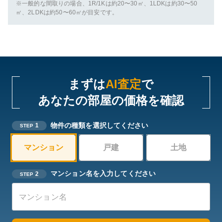
※一般的な間取りの場合、1R/1Kは約20〜30㎡、1LDKは約30〜50
㎡、2LDKは約50〜60㎡が目安です。
まずは
AI査定
で
あなたの部屋の価格を確認
物件の種類を選択してください
1
STEP
マンション
戸建
土地
マンション名を入力してください
2
STEP