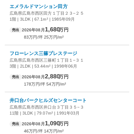
エメラルドマンション田方
広島県広島市西区田方１丁目２３−２５
1階 | 3LDK | 67.1m² | 1985年09月
1,680
万円
2026年08月
売出
83
万円/坪
25
万円/m²
フローレンス三篠プレステージ
広島県広島市西区三篠町１丁目１−３１
3階 | 2LDK | 53.44m² | 1998年06月
2,880
万円
2026年08月
売出
178
万円/坪
54
万円/m²
井口台パークヒルズセンターコート
広島県広島市西区井口台３丁目３５−３
11階 | 3LDK | 79.07m² | 1991年03月
1,090
万円
2026年08月
売出
46
万円/坪
14
万円/m²