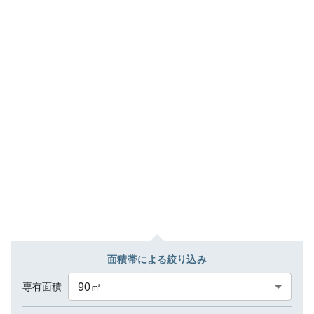
面積帯による絞り込み
専有面積
90
㎡