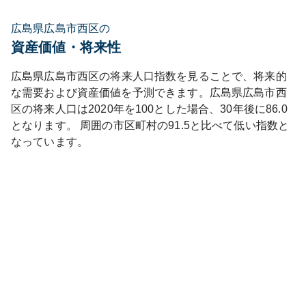
広島県広島市西区の
資産価値・将来性
広島県
広島市西区
の将来人口指数を見ることで、将来的
な需要および資産価値を予測できます。
広島県
広島市西
区
の将来人口は
2020
年を100とした場合、30年後に
86.0
となります。
周囲の市区町村の
91.5
と比べて
低い
指数と
なっています。