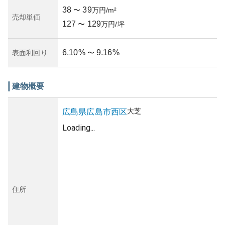
38
39
〜
万円/m²
売却単価
127
129
〜
万円/坪
6.10
%
9.16
%
表面利回り
〜
建物概要
大芝
広島県
広島市西区
Loading...
住所