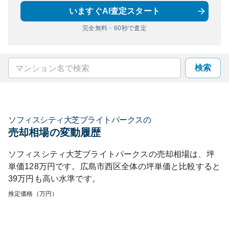
いますぐAI査定スタート
完全無料・60秒で査定
検索
ソフィスシティ大芝ブライトパークス
の
売却相場の変動履歴
ソフィスシティ大芝ブライトパークス
の売却相場は、坪
単価
128
万円です。
広島市西区
全体の坪単価と比較すると
39
万円も
高い
水準です。
推定価格（万円）