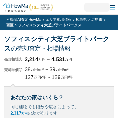
不動産AI査定HowMa
エリア相場情報
広島県
広島市
西区
ソフィスシティ大芝ブライトパークス
ソフィスシティ大芝ブライトパーク
ス
の売却査定・相場情報
2,214
4,531
万円
～
万円
売却相場
38
39
万円/m²
～
万円/m²
売却単価
127
129
万円/坪
～
万円/坪
あなたの家はいくら？
同じ建物でも階数や広さによって、
2,317
の
差があります
万円