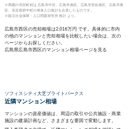
※周囲の市区町村は
広島市中区、広島市南区、広島市安佐南区、広島市東
区、安芸郡府中町
の将来人口推計を合算したものです。
※国立社会保障・人口問題研究所 推計 より。
広島市西区
の売却相場は
2,016
万円 です。具体的に市内
の他のマンションと売却相場を比較したい場合は、次の
ページからお探しください。
広島県
広島市西区
のマンション相場ページを見る
ソフィスシティ大芝ブライトパークス
近隣マンション相場
マンションの資産価値は、周辺の取引や公共施設・商業
施設の建築計画など、さまざまな要因で変動します。