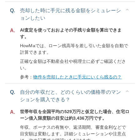
Q.
売却した時に手元に残る金額をシミュレーシ
ョンしたい
AI査定を使っておおよその手残り金額を算出できま
A.
す。
HowMaでは、ローン残高等を差し引いた金額を自動で
計算できます。
正確な金額は不動産会社や税理士に必ずご確認くださ
い。
参考：
物件を売却したときに手元にいくら残るの？
Q.
自分の年収だと、どのくらいの価格帯のマン
ションを購入できる？
世帯年収を全国平均の529万円と仮定した場合、住宅ロ
A.
ーン借入限度額の目安は約3,436万円です。
年収、ボーナスの有無や、返済期間、審査金利などで
目安額は変動します。詳細シミュレーションや注意点