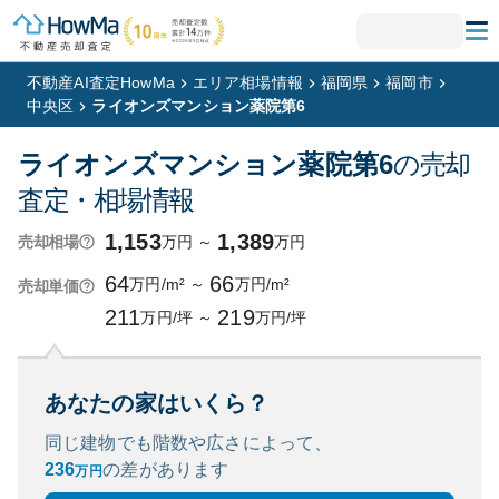
不動産AI査定HowMa
エリア相場情報
福岡県
福岡市
中央区
ライオンズマンション薬院第6
ライオンズマンション薬院第6
の売却
査定・相場情報
1,153
1,389
万円
～
万円
売却相場
64
66
万円/m²
～
万円/m²
売却単価
211
219
万円/坪
～
万円/坪
あなたの家はいくら？
同じ建物でも階数や広さによって、
236
の
差があります
万円