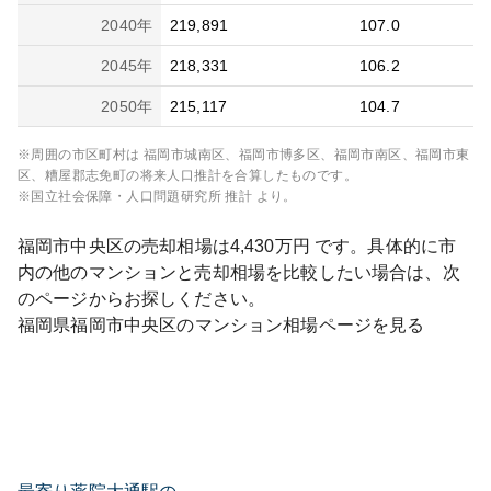
2040
年
219,891
107.0
2045
年
218,331
106.2
2050
年
215,117
104.7
※周囲の市区町村は
福岡市城南区、福岡市博多区、福岡市南区、福岡市東
区、糟屋郡志免町
の将来人口推計を合算したものです。
※国立社会保障・人口問題研究所 推計 より。
福岡市中央区
の売却相場は
4,430
万円 です。具体的に市
内の他のマンションと売却相場を比較したい場合は、次
のページからお探しください。
福岡県
福岡市中央区
のマンション相場ページを見る