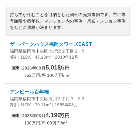
持ち主が住むことを目的とした物件の売買事例です。
主に専
有面積や築年数、マンション内の事例・周辺マンション事例
をもとに価格が決まります。
ザ・パークハウス福岡タワーズEAST
福岡県福岡市中央区地行浜２丁目２−５
4階 | 1LDK | 47.13m² | 2019年12月
5,018
万円
2026年08月
売出
352
万円/坪
106
万円/m²
アンピール百年橋
福岡県福岡市中央区清川３丁目９−２３
2階 | 3LDK | 70.11m² | 1995年08月
4,190
万円
2026年08月
売出
198
万円/坪
60
万円/m²