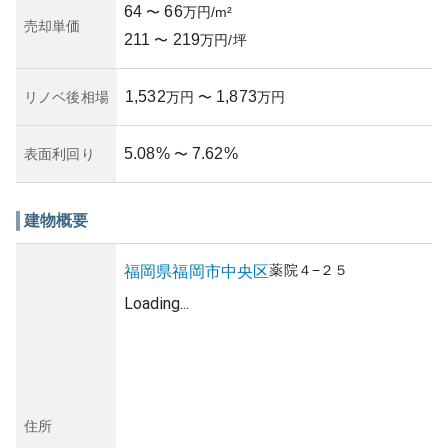
64
66
〜
万円/m²
売却単価
211
219
〜
万円/坪
1,532
1,873
リノベ後相場
万円
〜
万円
5.08
%
7.62
%
表面利回り
〜
建物概要
薬院
４−２５
福岡県
福岡市中央区
Loading...
住所