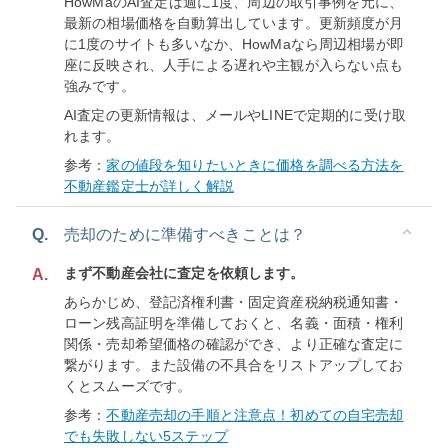
HowMaのAI査定は週に1度、周辺の取引事例を元に、
最新の相場価格を自動算出しています。更新頻度が月
に1度のサイトも多いなか、HowMaなら周辺相場が即
座に反映され、人手による遅れや主観が入らない点も
強みです。
AI査定の更新情報は、メールやLINEで定期的に受け取
れます。
参考：
家の値段を知りたいときに価格を調べる方法を
不動産鑑定士が詳しく解説
Q.
売却のために準備すべきことは？
まず不動産会社に査定を依頼します。
A.
あらかじめ、登記済権利書・固定資産税納税通知書・
ローン残高証明を準備しておくと、名義・面積・権利
関係・売却希望価格の確認ができ、より正確な査定に
繋がります。また設備の不具合をリストアップしてお
くとスムーズです。
参考：
不動産売却の手順と注意点！初めての自宅売却
でも失敗しない5ステップ