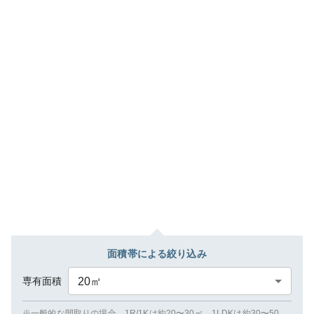
面積帯による絞り込み
専有面積
20
㎡
※一般的な間取りの場合、1R/1Kは約20〜30㎡、1LDKは約30〜50