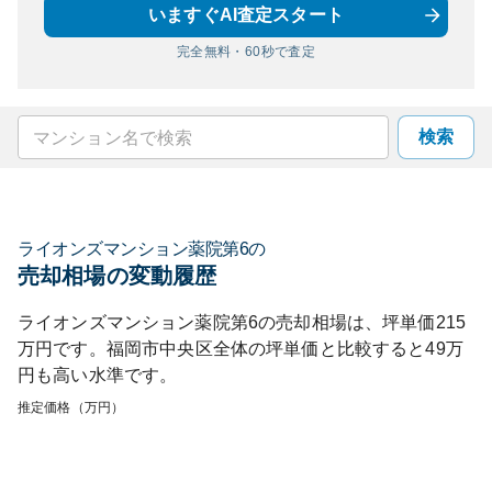
いますぐAI査定スタート
完全無料・60秒で査定
検索
ライオンズマンション薬院第6
の
売却相場の変動履歴
ライオンズマンション薬院第6
の売却相場は、坪単価
215
万円です。
福岡市中央区
全体の坪単価と比較すると
49
万
円も
高い
水準です。
推定価格（万円）