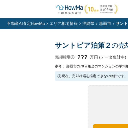
不動産AI査定HowMa
エリア相場情報
沖縄県
那覇市
サント
サントピア泊第２
の売
???
万円 (データ集計中)
売却相場
参考： 那覇市の70㎡相当のマンションの平均相
現在、売却相場を推定できない物件です。