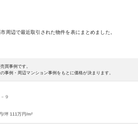
覇市
周辺で最近取引された物件を表にまとめました。
の売買事例です。
内の事例・周辺マンション事例をもとに価格が決まります。
５－９
円/坪
111
万円/m²