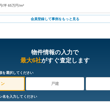
円/坪
65
万円/m²
会員登録して事例をもっと見る
物件情報の入力で
最大6社
がすぐ査定します
類を選択してください
ョン
戸建
ン名を入力してください