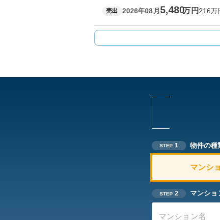
5,480
万円
2026年08月
216
万
売出
物件の種
1
STEP
マンシ
マンショ
2
STEP