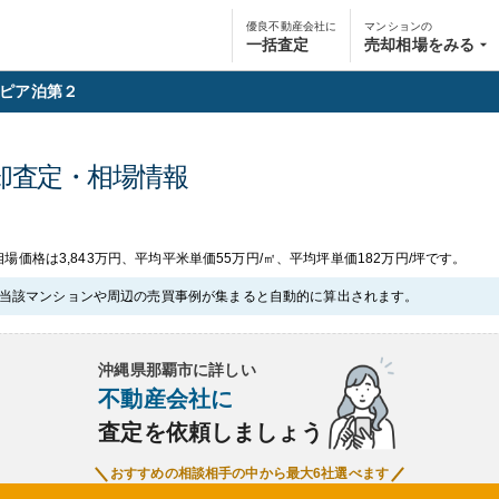
優良不動産会社に
マンションの
一括査定
売却相場をみる
ピア泊第２
却査定・相場情報
場価格は3,843万円、平均平米単価55万円/㎡、平均坪単価182万円/坪です。
当該マンションや周辺の売買事例が集まると自動的に算出されます。
沖縄県那覇市
に詳しい
不動産会社に
査定を依頼しましょう
おすすめの相談相手の中から最大6社選べます