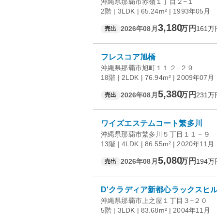
沖縄県那覇市赤嶺１丁目２−１
2階 | 3LDK | 65.24m² | 1993年05月
3,180
万円
2026年08月
161
万
売出
フレスコア旭橋
沖縄県那覇市旭町１１２−２９
18階 | 2LDK | 76.94m² | 2009年07月
5,380
万円
2026年08月
231
万
売出
ワイズエステムコート繁多川
沖縄県那覇市繁多川５丁目１１－９
13階 | 4LDK | 86.55m² | 2020年11月
5,080
万円
2026年08月
194
万
売出
D'クラディア新都心ラックスヒ
沖縄県那覇市上之屋１丁目３−２０
5階 | 3LDK | 83.68m² | 2004年11月