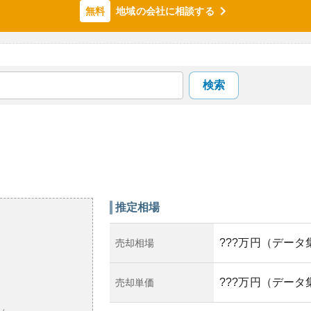
地域の会社に相談する
無料
検索
推定相場
???万円（データ
売却相場
???万円（データ
売却単価