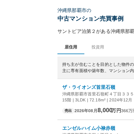
沖縄県那覇市の
中古マンション売買事例
サントピア泊第２
がある
沖縄県
那
居住用
投資用
持ち主が住むことを目的とした物件
主に専有面積や築年数、マンション
ザ・ライオンズ首里石嶺
沖縄県那覇市首里石嶺町４丁目３３
15階 | 3LDK | 72.18m² | 2024年12月
8,000
万円
2026年08月
366
万
売出
エンゼルハイム小禄赤嶺