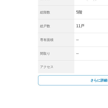
5階
総階数
11戸
総戸数
--
専有面積
--
間取り
アクセス
さらに詳細