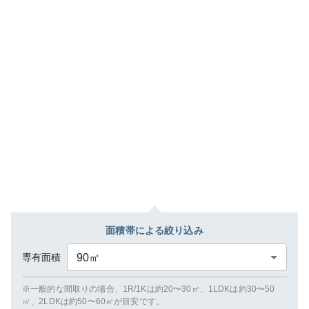
面積帯による絞り込み
専有面積
90
㎡
※一般的な間取りの場合、1R/1Kは約20〜30㎡、1LDKは約30〜50
㎡、2LDKは約50〜60㎡が目安です。