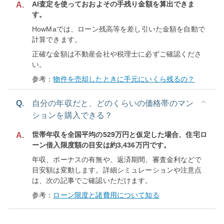
AI査定を使っておおよその手残り金額を算出できま
A.
す。
HowMaでは、ローン残高等を差し引いた金額を自動で
計算できます。
正確な金額は不動産会社や税理士に必ずご確認くださ
い。
参考：
物件を売却したときに手元にいくら残るの？
Q.
自分の年収だと、どのくらいの価格帯のマン
ションを購入できる？
世帯年収を全国平均の529万円と仮定した場合、住宅ロ
A.
ーン借入限度額の目安は約3,436万円です。
年収、ボーナスの有無や、返済期間、審査金利などで
目安額は変動します。詳細シミュレーションや注意点
は、次の記事でご確認いただけます。
参考：
ローン限度と諸費用について知る