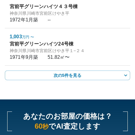
宮前平グリーンハイツ４３号棟
神奈川県川崎市宮前区けやき平
1972年1月
築
--
1,003
万円
〜
宮前平グリーンハイツ24号棟
神奈川県川崎市宮前区けやき平１−２４
1971年9月
築
51.82㎡〜
次の5件を見る
あなたのお部屋の価格は？
60
でAI査定します
秒