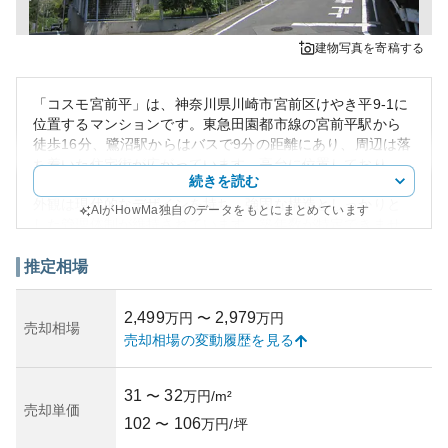
建物写真を寄稿する
「コスモ宮前平」は、神奈川県川崎市宮前区けやき平9-1に
位置するマンションです。東急田園都市線の宮前平駅から
徒歩16分、鷺沼駅からはバスで9分の距離にあり、周辺は落
ち着いた住宅街が広がっています。高台に位置しており、
続きを読む
緑豊かな環境が魅力です。
外観は現代的なデザインを持ち、強固な構造としっかりと
AIがHowMa独自のデータをもとにまとめています
した管理体制が維持されています。築年数が特定できませ
んでしたが、地域の発展と共に適宜のメンテナンスが施さ
れているようです。
推定相場
資産性については、川崎市内でアクセスも良好な点から、
長期的に安定した資産価値の維持が期待されます。一方で
2,499
2,979
万円
〜
万円
市場の動向や経済状況に左右される可能性もあります。
売却相場
売却相場の変動履歴を見る
所有リスクについては、通常の地震リスクなどに加えて、
築年数による老朽化の影響は気をつける点です。地盤や災
害リスクについては事前確認が重要ですが、一部地域での
31
32
〜
万円/m²
情報収集は効果的と考えられます。
売却単価
102
106
〜
万円/坪