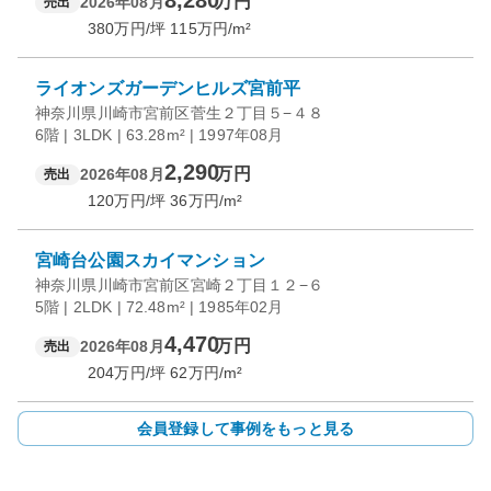
8,280
万円
2026年08月
売出
380
万円/坪
115
万円/m²
ライオンズガーデンヒルズ宮前平
神奈川県川崎市宮前区菅生２丁目５−４８
6階 | 3LDK | 63.28m² | 1997年08月
2,290
万円
2026年08月
売出
120
万円/坪
36
万円/m²
宮崎台公園スカイマンション
神奈川県川崎市宮前区宮崎２丁目１２−６
5階 | 2LDK | 72.48m² | 1985年02月
4,470
万円
2026年08月
売出
204
万円/坪
62
万円/m²
会員登録して事例をもっと見る