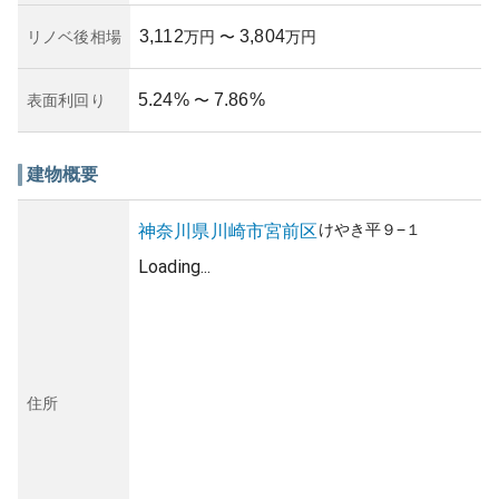
3,112
3,804
リノベ後相場
万円
〜
万円
5.24
%
7.86
%
表面利回り
〜
建物概要
けやき平
９−１
神奈川県
川崎市宮前区
Loading...
住所