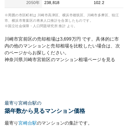
2050
年
238,818
102.2
※周囲の市区町村は
川崎市高津区、横浜市都筑区、川崎市多摩区、狛江
市、横浜市青葉区
の将来人口推計を合算したものです。
※国立社会保障・人口問題研究所 推計 より。
川崎市宮前区
の売却相場は
3,699
万円 です。具体的に市
内の他のマンションと売却相場を比較したい場合は、次
のページからお探しください。
神奈川県
川崎市宮前区
のマンション相場ページを見る
最寄り宮崎台駅の
築年数から見るマンション価格
最寄り
宮崎台
駅
のマンションの集計です。