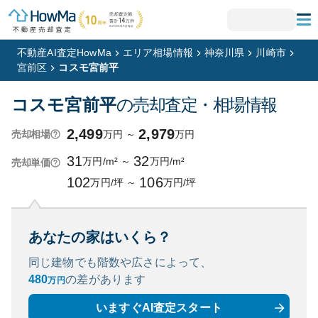
不動産AI査定HowMa
エリア相場情報
神奈川県
川崎市
宮前区
コスモ宮前平
コスモ宮前平
の売却査定・相場情報
2,499
2,979
万円
～
万円
売却相場
31
32
万円/m²
～
万円/m²
売却単価
102
106
万円/坪
～
万円/坪
あなたの家はいくら？
同じ建物でも階数や広さによって、
480
の
差があります
万円
いますぐAI査定スタート