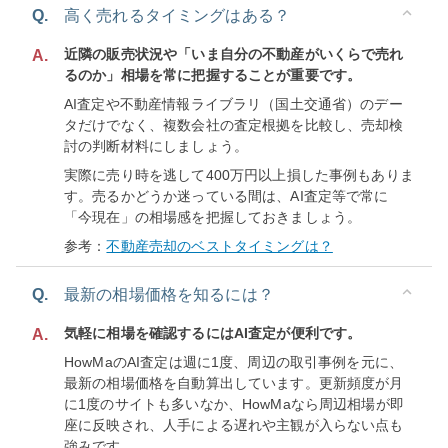
Q.
高く売れるタイミングはある？
近隣の販売状況や「いま自分の不動産がいくらで売れ
A.
るのか」相場を常に把握することが重要です。
AI査定や不動産情報ライブラリ（国土交通省）のデー
タだけでなく、複数会社の査定根拠を比較し、売却検
討の判断材料にしましょう。
実際に売り時を逃して400万円以上損した事例もありま
す。売るかどうか迷っている間は、AI査定等で常に
「今現在」の相場感を把握しておきましょう。
参考：
不動産売却のベストタイミングは？
Q.
最新の相場価格を知るには？
気軽に相場を確認するにはAI査定が便利です。
A.
HowMaのAI査定は週に1度、周辺の取引事例を元に、
最新の相場価格を自動算出しています。更新頻度が月
に1度のサイトも多いなか、HowMaなら周辺相場が即
座に反映され、人手による遅れや主観が入らない点も
強みです。