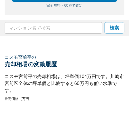
完全無料・60秒で査定
検索
コスモ宮前平
の
売却相場の変動履歴
コスモ宮前平
の売却相場は、坪単価
104
万円です。
川崎市
宮前区
全体の坪単価と比較すると
60
万円も
低い
水準で
す。
推定価格（万円）