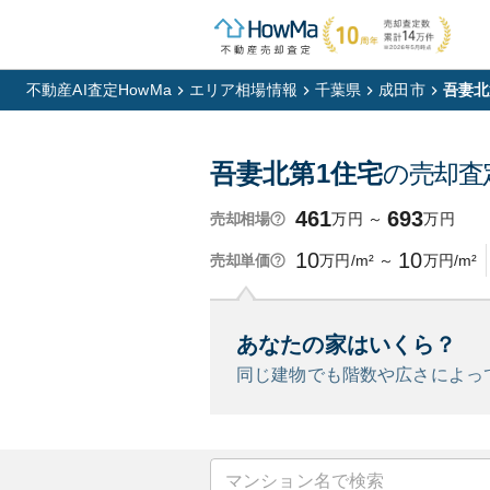
不動産AI査定HowMa
エリア相場情報
千葉県
成田市
吾妻北
吾妻北第1住宅
の売却査
461
693
万円
～
万円
売却相場
10
10
万円/m²
～
万円/m²
売却単価
あなたの家はいくら？
同じ建物でも階数や広さによっ