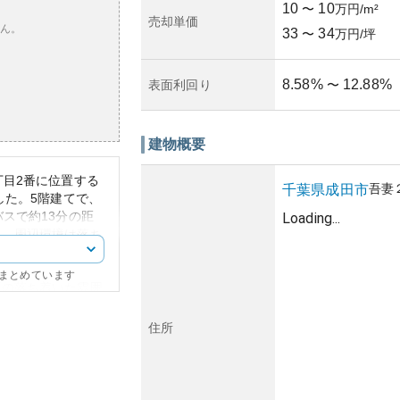
10
10
〜
万円/m²
売却単価
ん。
33
34
〜
万円/坪
8.58
%
12.88
%
表面利回り
〜
建物概要
丁目2番に位置する
吾妻
千葉県
成田市
した。5階建てで、
スで約13分の距
Loading...
す。周辺環境は落ち
や学校が点在し、家
にまとめています
応の落ち着いた雰囲
いていれば安心して
ては、成熟した住宅
住所
されますが、新築物
えめです。
していることから将
あります。建物の管