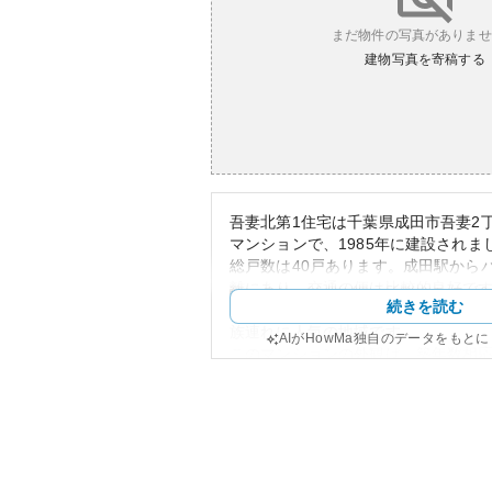
まだ物件の写真がありませ
建物写真を寄稿する
吾妻北第1住宅は千葉県成田市吾妻2
マンションで、1985年に建設されま
総戸数は40戸あります。成田駅からバ
離にあり、交通の便は比較的良好で
続きを読む
着いた住宅地で、近隣に複数の公園
族連れに人気の地域です。
AIがHowMa独自のデータをもと
このマンションの外観は、築年数相
気を持っていますが、管理が行き届
居住できるでしょう。資産性につい
地にあるため、安定した需要が期待
件と比べると、値上がりの期待は控
所有リスクとしては、築年数が経過
来的な修繕費用が発生する可能性が