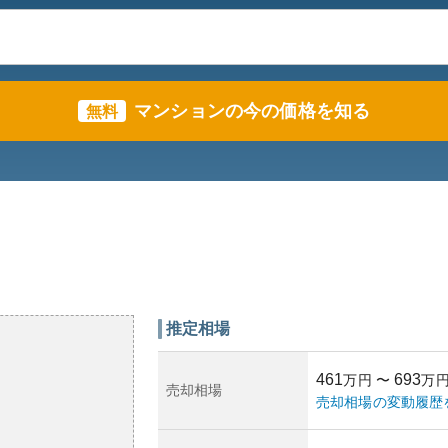
マンションの今の価格を知る
無料
推定相場
461
693
万円
〜
万
売却相場
売却相場の変動履歴