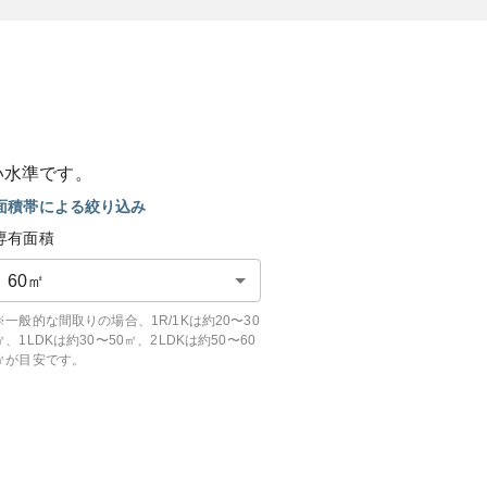
い
水準です。
面積帯による絞り込み
専有面積
60
㎡
※一般的な間取りの場合、1R/1Kは約20〜30
㎡、1LDKは約30〜50㎡、2LDKは約50〜60
㎡が目安です。