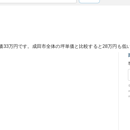
価
33
万円です。
成田市
全体の坪単価と比較すると
28
万円も
低