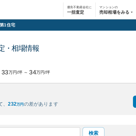
優良不動産会社に
マンションの
一括査定
売却相場をみる
第1住宅
定・相場情報
33
34
万円/坪
～
万円/坪
て、
232
の
差があります
万円
検索