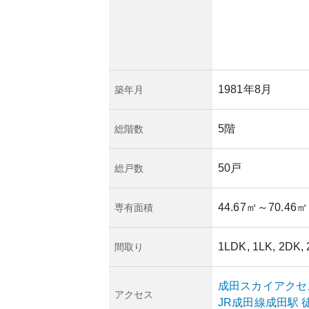
した暮らしができる
。また、賃貸需要や
全体の管理体制の透
う。
1981年8月
築年月
5階
総階数
50戸
総戸数
44.67㎡
～70.46㎡
専有面積
1LDK, 1LK, 2DK,
間取り
成田スカイアクセ
アクセス
JR成田線
成田
駅
徒