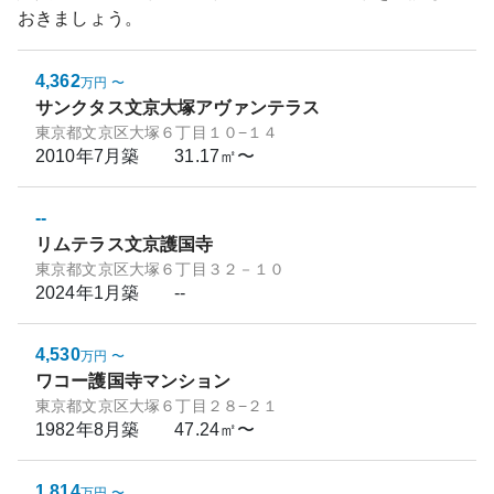
おきましょう。
4,362
万円
〜
サンクタス文京大塚アヴァンテラス
東京都文京区大塚６丁目１０−１４
2010年7月
築
31.17㎡〜
--
リムテラス文京護国寺
東京都文京区大塚６丁目３２－１０
2024年1月
築
--
4,530
万円
〜
ワコー護国寺マンション
東京都文京区大塚６丁目２８−２１
1982年8月
築
47.24㎡〜
1,814
万円
〜