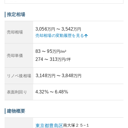
です。
マンションの外観は古典的なデザインで、周囲の街並みに
調和しつつも個性を放っています。築年数が経過している
推定相場
ため、新築物件と比較すると価格が手頃であり、資産運用
を考える際には魅力的な選択肢となるでしょう。
3,056
3,542
万円
〜
万円
資産性に関して、豊島区という都心に近い立地から、不動
売却相場
売却相場の変動履歴を見る
産市場での価値持続が期待されます。一方で、築年数が進
んでいることから、設備の経年劣化や管理状況のチェック
は重要なポイントです。所有リスクとしては、経年による
83
95
〜
万円/m²
修繕費の増加やマンション管理組合の財政状況も考慮する
売却単価
274
313
必要があります。購入にあたっては、それらのリスクを理
〜
万円/坪
解した上での資産価値の検討が重要です。
3,148
3,848
リノベ後相場
万円
〜
万円
4.32
%
6.48
%
表面利回り
〜
建物概要
南大塚
２５−１
東京都
豊島区