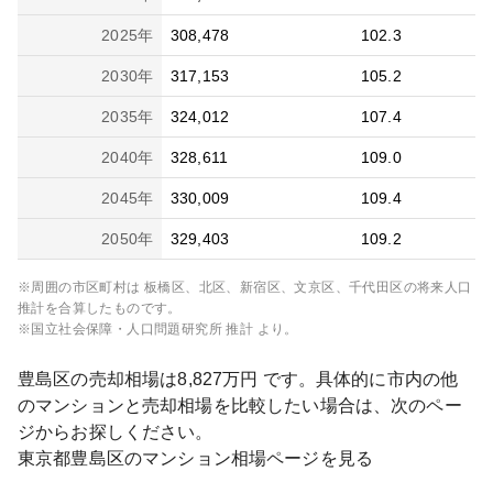
2025
年
308,478
102.3
2030
年
317,153
105.2
2035
年
324,012
107.4
2040
年
328,611
109.0
2045
年
330,009
109.4
2050
年
329,403
109.2
※周囲の市区町村は
板橋区、北区、新宿区、文京区、千代田区
の将来人口
推計を合算したものです。
※国立社会保障・人口問題研究所 推計 より。
豊島区
の売却相場は
8,827
万円 です。具体的に市内の他
のマンションと売却相場を比較したい場合は、次のペー
ジからお探しください。
東京都
豊島区
のマンション相場ページを見る