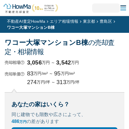
不動産AI査定HowMa
エリア相場情報
東京都
豊島区
ワコー大塚マンションB棟
ワコー大塚マンションB棟
の売却査
定・相場情報
3,056
3,542
万円
～
万円
売却相場
83
95
万円/m²
～
万円/m²
売却単価
274
313
万円/坪
～
万円/坪
あなたの家はいくら？
同じ建物でも階数や広さによって、
486
の
差があります
万円