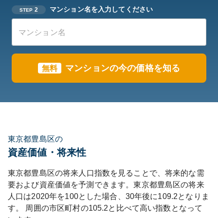
マンション名を入力してください
2
STEP
マンションの今の価格を知る
無料
東京都豊島区の
資産価値・将来性
東京都
豊島区
の将来人口指数を見ることで、将来的な需
要および資産価値を予測できます。
東京都
豊島区
の将来
人口は
2020
年を100とした場合、30年後に
109.2
となりま
す。
周囲の市区町村の
105.2
と比べて
高い
指数となって