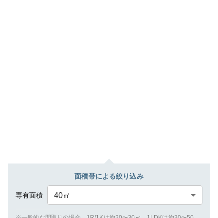
面積帯による絞り込み
専有面積
40
㎡
※一般的な間取りの場合、1R/1Kは約20〜30㎡、1LDKは約30〜50