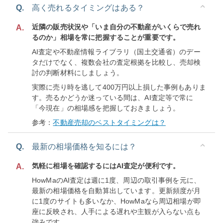
Q.
高く売れるタイミングはある？
近隣の販売状況や「いま自分の不動産がいくらで売れ
A.
るのか」相場を常に把握することが重要です。
AI査定や不動産情報ライブラリ（国土交通省）のデー
タだけでなく、複数会社の査定根拠を比較し、売却検
討の判断材料にしましょう。
実際に売り時を逃して400万円以上損した事例もありま
す。売るかどうか迷っている間は、AI査定等で常に
「今現在」の相場感を把握しておきましょう。
参考：
不動産売却のベストタイミングは？
Q.
最新の相場価格を知るには？
気軽に相場を確認するにはAI査定が便利です。
A.
HowMaのAI査定は週に1度、周辺の取引事例を元に、
最新の相場価格を自動算出しています。更新頻度が月
に1度のサイトも多いなか、HowMaなら周辺相場が即
座に反映され、人手による遅れや主観が入らない点も
強みです。