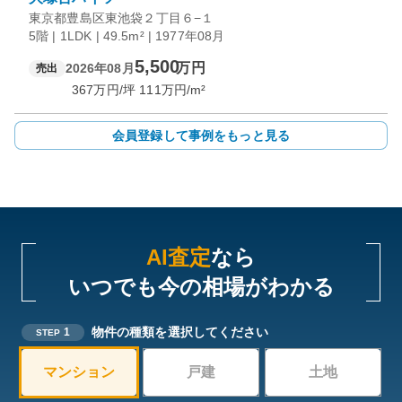
東京都豊島区東池袋２丁目６−１
5階 | 1LDK | 49.5m² | 1977年08月
5,500
万円
2026年08月
売出
367
万円/坪
111
万円/m²
会員登録して事例をもっと見る
AI査定
なら
いつでも今の相場がわかる
物件の種類を選択してください
1
STEP
マンション
戸建
土地