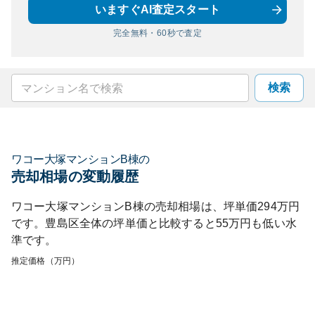
いますぐAI査定スタート
完全無料・60秒で査定
検索
ワコー大塚マンションB棟
の
売却相場の変動履歴
ワコー大塚マンションB棟
の売却相場は、坪単価
294
万円
です。
豊島区
全体の坪単価と比較すると
55
万円も
低い
水
準です。
推定価格（万円）