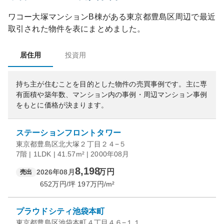
ワコー大塚マンションB棟
がある
東京都
豊島区
周辺で最近
取引された物件を表にまとめました。
居住用
投資用
持ち主が住むことを目的とした物件の売買事例です。
主に専
有面積や築年数、マンション内の事例・周辺マンション事例
をもとに価格が決まります。
ステーションフロントタワー
東京都豊島区北大塚２丁目２４−５
7階 | 1LDK | 41.57m² | 2000年08月
8,198
万円
2026年08月
売出
652
万円/坪
197
万円/m²
プラウドシティ池袋本町
東京都豊島区池袋本町４丁目４６−１１