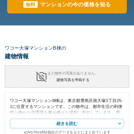
マンションの今の価格を知る
無料
ワコー大塚マンションB棟の
建物情報
まだ物件の写真がありません。
建物写真を寄稿する
ワコー大塚マンションB棟は、東京都豊島区南大塚3丁目25-
1に位置するマンションです。この物件は、都市生活の利便
性と静かな住環境を兼ね備えた場所に所在しています。周
辺には商店街や飲食店、カフェが多数立地しており、豊富
続きを読む
な生活環境が期待できるエリアです。また、交通の便も非
常に良く、最寄りの大塚駅からは都心へのアクセスが容易
AIがHowMa独自のデータをもとにまとめています