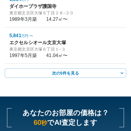
ダイホープラザ護国寺
東京都文京区大塚６丁目２８−２０
1989年3月
築
14.27㎡〜
5,841
万円
〜
エクセルシオール文京大塚
東京都文京区大塚６丁目１−３
1997年5月
築
41.04㎡〜
次の5件を見る
あなたのお部屋の価格は？
60
でAI査定します
秒