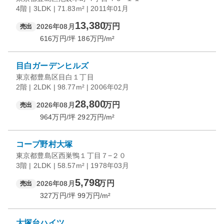
4階 | 3LDK | 71.83m² | 2011年01月
13,380
万円
2026年08月
売出
616
万円/坪
186
万円/m²
目白ガーデンヒルズ
東京都豊島区目白１丁目
2階 | 2LDK | 98.77m² | 2006年02月
28,800
万円
2026年08月
売出
964
万円/坪
292
万円/m²
コープ野村大塚
東京都豊島区西巣鴨１丁目７−２０
3階 | 2LDK | 58.57m² | 1978年03月
5,798
万円
2026年08月
売出
327
万円/坪
99
万円/m²
大塚台ハイツ