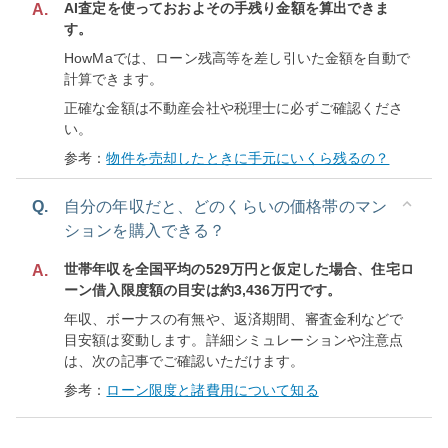
AI査定を使っておおよその手残り金額を算出できま
A.
す。
HowMaでは、ローン残高等を差し引いた金額を自動で
計算できます。
正確な金額は不動産会社や税理士に必ずご確認くださ
い。
参考：
物件を売却したときに手元にいくら残るの？
Q.
自分の年収だと、どのくらいの価格帯のマン
ションを購入できる？
世帯年収を全国平均の529万円と仮定した場合、住宅ロ
A.
ーン借入限度額の目安は約3,436万円です。
年収、ボーナスの有無や、返済期間、審査金利などで
目安額は変動します。詳細シミュレーションや注意点
は、次の記事でご確認いただけます。
参考：
ローン限度と諸費用について知る