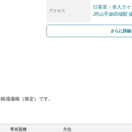
日暮里・舎人ライ
アクセス
JR山手線
田端
駅
徒
さらに詳細
却相場価格（推定）です。
専有面積
方位