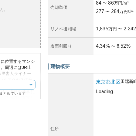
84
86
〜
万円/m²
売却単価
ん。
277
284
〜
万円/坪
1,835
2,242
リノベ後相場
万円
〜
4.34
%
6.52
%
表面利回り
〜
区に位置するマンシ
建物概要
。周辺にはJR山
暮里舎人ライナー
いうアクセスの良
田端新
東京都
北区
「小台駅」や「宮ノ
Loading...
より、通勤や通学に
にまとめています
や生活施設が充実し
す。
あることが多いスカ
れた都市景観を提供
ンなデザインを採用
年変化は見られるも
住所
われているようで