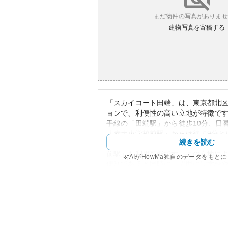
まだ物件の写真がありませ
建物写真を寄稿する
「スカイコート田端」は、東京都北
ョンで、利便性の高い立地が特徴です
手線の「田端駅」から徒歩10分、日
「赤土小学校前駅」からは徒歩9分と
続きを読む
さがあります。また、都電荒川線の
前駅」も利用可能です。この立地に
AIがHowMa独自のデータをもと
便利であると同時に、周囲には学校
ており、生活利便性が高いといえま
マンションは一般的に中層の建物で
イコートの特色上、周囲と調和のと
しています。外観に関しては、モダ
しており、築年数からくる多少の経
のの、メンテナンスもしっかりと行