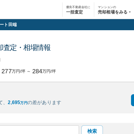
優良不動産会社に
マンションの
一括査定
売却相場をみる
ート田端
却査定・相場情報
円
277
284
万円/坪
～
万円/坪
て、
2,695
の
差があります
万円
検索