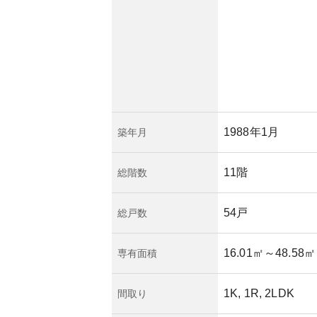
ら中古市場でも需要
価があります。ただ
の下落や修繕費用の
産のリスク管理をし
に運用されているこ
つ可能性が高いで
と資産性のバランス
。
1988年1月
築年月
11階
総階数
54戸
総戸数
16.01㎡
～48.58㎡
専有面積
1K, 1R, 2LDK
間取り