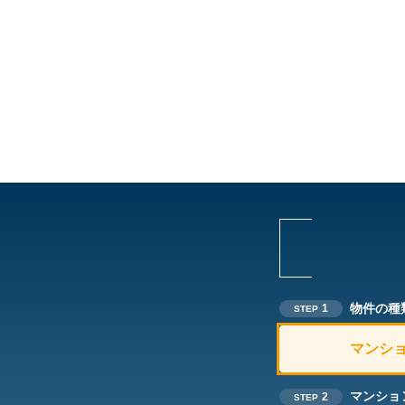
物件の種
1
STEP
マンシ
マンショ
2
STEP