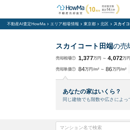
不動産AI査定HowMa
エリア相場情報
東京都
北区
スカイコ
スカイコート田端
の売
1,377
4,072
万円
～
万
売却相場
84
86
万円/m²
～
万円/m²
売却単価
あなたの家はいくら？
同じ建物でも階数や広さによっ