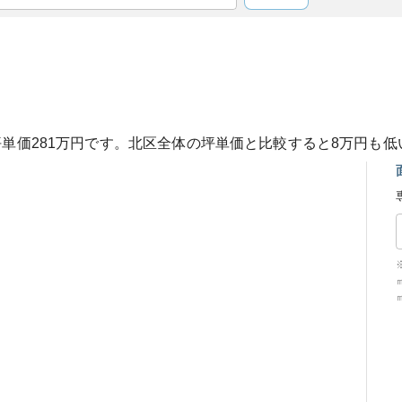
坪単価
281
万円です。
北区
全体の坪単価と比較すると
8
万円も
低