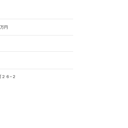
万円
町
２６−２