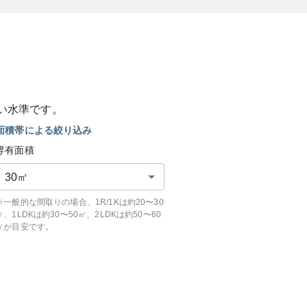
い
水準です。
面積帯による絞り込み
専有面積
30
㎡
※一般的な間取りの場合、1R/1Kは約20〜30
㎡、1LDKは約30〜50㎡、2LDKは約50〜60
㎡が目安です。