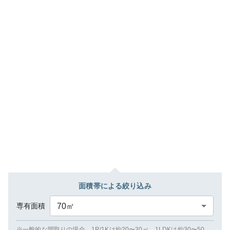
面積帯による絞り込み
専有面積
70
㎡
※一般的な間取りの場合、1R/1Kは約20〜30㎡、1LDKは約30〜50