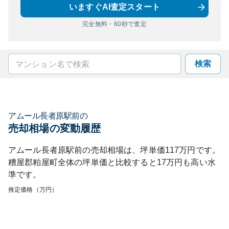
いますぐAI査定スタート
完全無料・60秒で査定
検索
アムール長者原駅前
の
売却相場の変動履歴
アムール長者原駅前
の売却相場は、坪単価
117
万円です。
糟屋郡粕屋町
全体の坪単価と比較すると
17
万円も
高い
水
準です。
推定価格（万円）