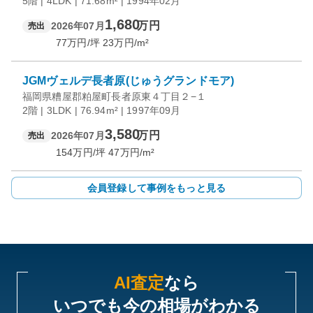
5階 | 4LDK | 71.68m² | 1994年02月
1,680
万円
2026年07月
売出
77
万円/坪
23
万円/m²
JGMヴェルデ長者原(じゅうグランドモア)
福岡県糟屋郡粕屋町長者原東４丁目２−１
2階 | 3LDK | 76.94m² | 1997年09月
3,580
万円
2026年07月
売出
154
万円/坪
47
万円/m²
会員登録して事例をもっと見る
AI査定
なら
いつでも今の相場がわかる