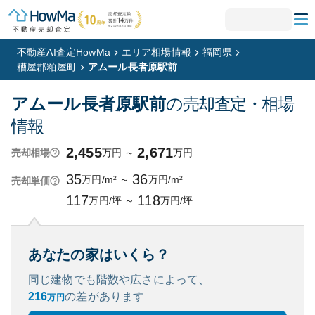
不動産AI査定HowMa
エリア相場情報
福岡県
糟屋郡粕屋町
アムール長者原駅前
アムール長者原駅前
の売却査定・相場
情報
2,455
2,671
万円
～
万円
売却相場
35
36
万円/m²
～
万円/m²
売却単価
117
118
万円/坪
～
万円/坪
あなたの家はいくら？
同じ建物でも階数や広さによって、
216
の
差があります
万円