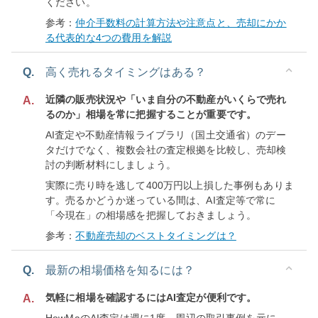
ください。
参考：
仲介手数料の計算方法や注意点と、売却にかか
る代表的な4つの費用を解説
Q.
高く売れるタイミングはある？
近隣の販売状況や「いま自分の不動産がいくらで売れ
A.
るのか」相場を常に把握することが重要です。
AI査定や不動産情報ライブラリ（国土交通省）のデー
タだけでなく、複数会社の査定根拠を比較し、売却検
討の判断材料にしましょう。
実際に売り時を逃して400万円以上損した事例もありま
す。売るかどうか迷っている間は、AI査定等で常に
「今現在」の相場感を把握しておきましょう。
参考：
不動産売却のベストタイミングは？
Q.
最新の相場価格を知るには？
気軽に相場を確認するにはAI査定が便利です。
A.