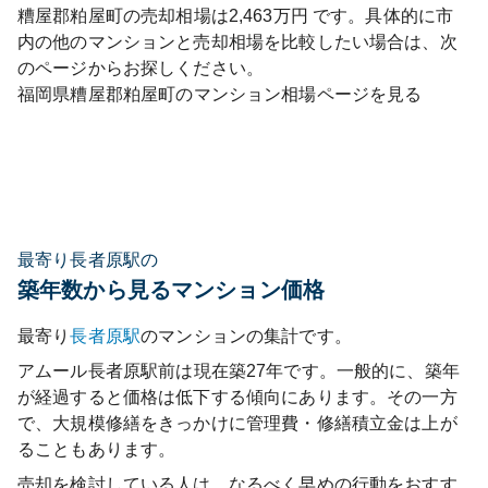
糟屋郡粕屋町
の売却相場は
2,463
万円 です。具体的に市
内の他のマンションと売却相場を比較したい場合は、次
のページからお探しください。
福岡県
糟屋郡粕屋町
のマンション相場ページを見る
最寄り長者原駅の
築年数から見るマンション価格
最寄り
長者原
駅
のマンションの集計です。
アムール長者原駅前
は現在築
27
年です。一般的に、築年
が経過すると価格は低下する傾向にあります。その一方
で、大規模修繕をきっかけに管理費・修繕積立金は上が
ることもあります。
売却を検討している人は、なるべく早めの行動をおすす