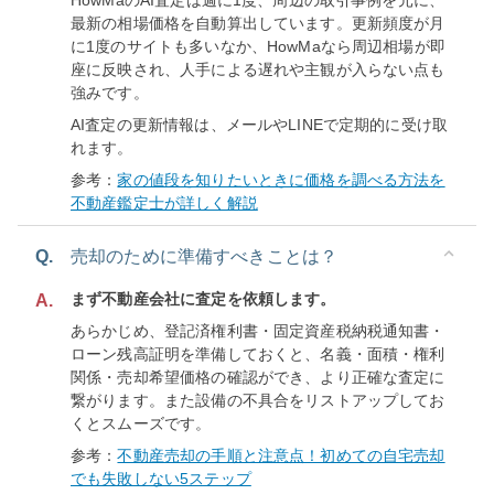
HowMaのAI査定は週に1度、周辺の取引事例を元に、
最新の相場価格を自動算出しています。更新頻度が月
に1度のサイトも多いなか、HowMaなら周辺相場が即
座に反映され、人手による遅れや主観が入らない点も
強みです。
AI査定の更新情報は、メールやLINEで定期的に受け取
れます。
参考：
家の値段を知りたいときに価格を調べる方法を
不動産鑑定士が詳しく解説
Q.
売却のために準備すべきことは？
まず不動産会社に査定を依頼します。
A.
あらかじめ、登記済権利書・固定資産税納税通知書・
ローン残高証明を準備しておくと、名義・面積・権利
関係・売却希望価格の確認ができ、より正確な査定に
繋がります。また設備の不具合をリストアップしてお
くとスムーズです。
参考：
不動産売却の手順と注意点！初めての自宅売却
でも失敗しない5ステップ