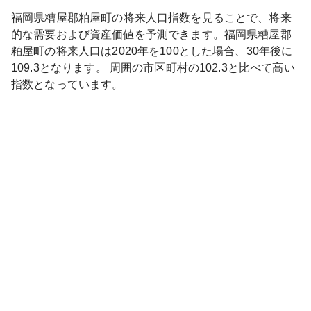
福岡県
糟屋郡粕屋町
の将来人口指数を見ることで、将来
的な需要および資産価値を予測できます。
福岡県
糟屋郡
粕屋町
の将来人口は
2020
年を100とした場合、30年後に
109.3
となります。
周囲の市区町村の
102.3
と比べて
高い
指数となっています。