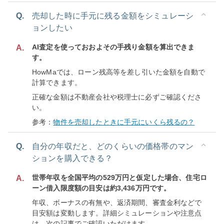
Q.
売却した時に手元に残る金額をシミュレーシ
ョンしたい
AI査定を使っておおよその手残り金額を算出できま
A.
す。
HowMaでは、ローン残高等を差し引いた金額を自動で
計算できます。
正確な金額は不動産会社や税理士に必ずご確認くださ
い。
参考：
物件を売却したときに手元にいくら残るの？
Q.
自分の年収だと、どのくらいの価格帯のマン
ションを購入できる？
世帯年収を全国平均の529万円と仮定した場合、住宅ロ
A.
ーン借入限度額の目安は約3,436万円です。
年収、ボーナスの有無や、返済期間、審査金利などで
目安額は変動します。詳細シミュレーションや注意点
は、次の記事でご確認いただけます。