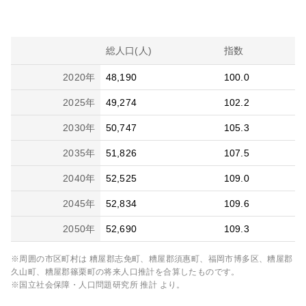
総人口(人)
指数
2020
年
48,190
100.0
2025
年
49,274
102.2
2030
年
50,747
105.3
2035
年
51,826
107.5
2040
年
52,525
109.0
2045
年
52,834
109.6
2050
年
52,690
109.3
※周囲の市区町村は
糟屋郡志免町、糟屋郡須惠町、福岡市博多区、糟屋郡
久山町、糟屋郡篠栗町
の将来人口推計を合算したものです。
※国立社会保障・人口問題研究所 推計 より。