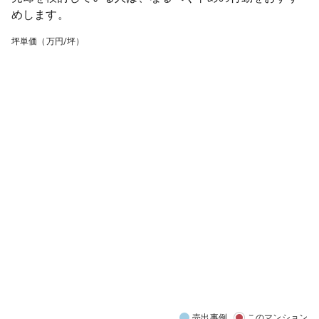
めします。
坪単価（万円/坪）
売出事例
このマンション