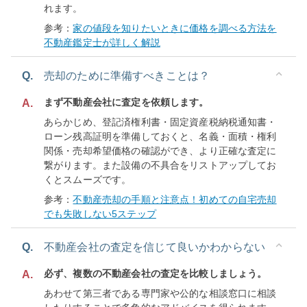
れます。
参考：
家の値段を知りたいときに価格を調べる方法を
不動産鑑定士が詳しく解説
Q.
売却のために準備すべきことは？
まず不動産会社に査定を依頼します。
A.
あらかじめ、登記済権利書・固定資産税納税通知書・
ローン残高証明を準備しておくと、名義・面積・権利
関係・売却希望価格の確認ができ、より正確な査定に
繋がります。また設備の不具合をリストアップしてお
くとスムーズです。
参考：
不動産売却の手順と注意点！初めての自宅売却
でも失敗しない5ステップ
Q.
不動産会社の査定を信じて良いかわからない
必ず、複数の不動産会社の査定を比較しましょう。
A.
あわせて第三者である専門家や公的な相談窓口に相談