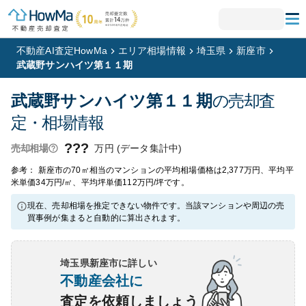
不動産AI査定HowMa
エリア相場情報
埼玉県
新座市
武蔵野サンハイツ第１１期
武蔵野サンハイツ第１１期
の売却査
定・相場情報
???
万円 (データ集計中)
売却相場
参考： 新座市の70㎡相当のマンションの平均相場価格は2,377万円、平均平
米単価34万円/㎡、平均坪単価112万円/坪です。
現在、売却相場を推定できない物件です。当該マンションや周辺の売
買事例が集まると自動的に算出されます。
埼玉県新座市
に詳しい
不動産会社に
査定を依頼しましょう