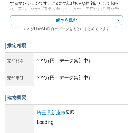
するマンションです。この地域は静かな住宅街として知ら
れ、暮らしやすい環境が整っています。周辺には公園や学
校、スーパーなど日常生活に必要な施設が揃っており、便
続きを読む
利な立地です。
外観は、適応したデザインでよく管理されており、築年数
AIがHowMa独自のデータをもとにまとめています
に応じた経年美しさを漂わせつつ、堅実な建築構造が見受
けられます。また新座市内に位置しているため都心へのア
クセスも比較的良く、通勤・通学にも便利です。資産性に
推定相場
おいては、都市近郊という立地からある程度の安定を見せ
ています。
???万円（データ集計中）
売却相場
所有リスクについては、築年数の経過による老朽化リスク
を考慮することが重要ですが、管理状態が良好であれば、
通常のメンテナンスを通じ集客力を維持することが可能で
???万円（データ集計中）
売却単価
す。不動産市場のトレンドには注意を払う必要があります
が、持続可能な居住用途を提供し得るマンションと言える
でしょう。結論として、資産運用の視点からも適度なリス
建物概要
クに見合った価値を提供する選択肢となり得ます。
栗原
埼玉県
新座市
Loading...