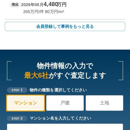
4,480
万円
2026年08月
売出
265
万円/坪
80
万円/m²
会員登録して事例をもっと見る
物件情報の入力で
最大6社
がすぐ査定します
物件の種類を選択してください
1
STEP
マンション
戸建
土地
マンション名を入力してください
2
STEP