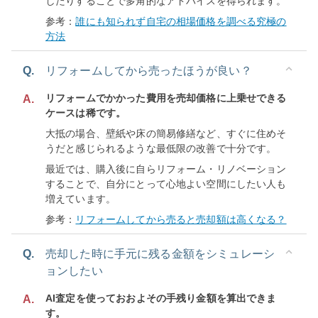
したりすることで多角的なアドバイスを得られます。
参考：
誰にも知られず自宅の相場価格を調べる究極の
方法
Q.
リフォームしてから売ったほうが良い？
リフォームでかかった費用を売却価格に上乗せできる
A.
ケースは稀です。
大抵の場合、壁紙や床の簡易修繕など、すぐに住めそ
うだと感じられるような最低限の改善で十分です。
最近では、購入後に自らリフォーム・リノベーション
することで、自分にとって心地よい空間にしたい人も
増えています。
参考：
リフォームしてから売ると売却額は高くなる？
Q.
売却した時に手元に残る金額をシミュレーシ
ョンしたい
AI査定を使っておおよその手残り金額を算出できま
A.
す。