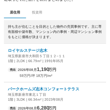
居住用
投資用
持ち主が住むことを目的とした物件の売買事例です。
主に専
有面積や築年数、マンション内の事例・周辺マンション事例
をもとに価格が決まります。
ロイヤルステージ志木
埼玉県新座市大和田５丁目１２−１１
1階 | 2LDK | 66.79m² | 1991年05月
1,190
万円
2026年08月
売出
59
万円/坪
18
万円/m²
パークホームズ志木コンフォートテラス
埼玉県新座市東北１丁目
1階 | 3LDK | 66.34m² | 2023年08月
6,280
万円
2026年08月
売出