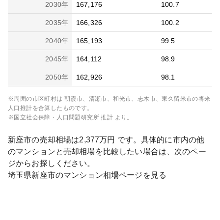
2030
年
167,176
100.7
2035
年
166,326
100.2
2040
年
165,193
99.5
2045
年
164,112
98.9
2050
年
162,926
98.1
※周囲の市区町村は
朝霞市、清瀬市、和光市、志木市、東久留米市
の将来
人口推計を合算したものです。
※国立社会保障・人口問題研究所 推計 より。
新座市
の売却相場は
2,377
万円 です。具体的に市内の他
のマンションと売却相場を比較したい場合は、次のペー
ジからお探しください。
埼玉県
新座市
のマンション相場ページを見る