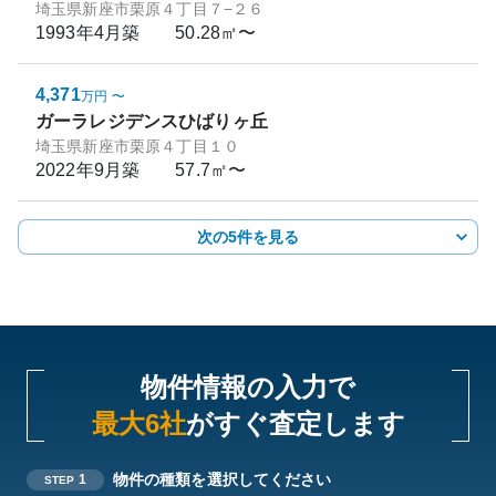
埼玉県新座市栗原４丁目７−２６
1993年4月
築
50.28㎡〜
4,371
万円
〜
ガーラレジデンスひばりヶ丘
埼玉県新座市栗原４丁目１０
2022年9月
築
57.7㎡〜
次の5件を見る
物件情報の入力で
最大6社
がすぐ査定します
物件の種類を選択してください
1
STEP