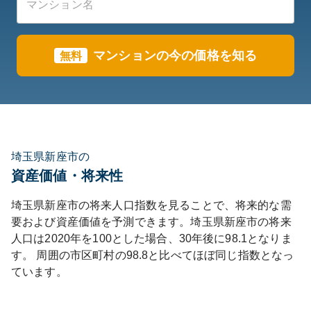
マンションの今の価格を知る
無料
埼玉県新座市の
資産価値・将来性
埼玉県
新座市
の将来人口指数を見ることで、将来的な需
要および資産価値を予測できます。
埼玉県
新座市
の将来
人口は
2020
年を100とした場合、30年後に
98.1
となりま
す。
周囲の市区町村の
98.8
と比べて
ほぼ同じ
指数となっ
ています。