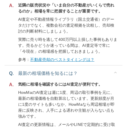
近隣の販売状況や「いま自分の不動産がいくらで売れ
A.
るのか」相場を常に把握することが重要です。
AI査定や不動産情報ライブラリ（国土交通省）のデー
タだけでなく、複数会社の査定根拠を比較し、売却検
討の判断材料にしましょう。
実際に売り時を逃して400万円以上損した事例もありま
す。売るかどうか迷っている間は、AI査定等で常に
「今現在」の相場感を把握しておきましょう。
参考：
不動産売却のベストタイミングは？
Q.
最新の相場価格を知るには？
気軽に相場を確認するにはAI査定が便利です。
A.
HowMaのAI査定は週に1度、周辺の取引事例を元に、
最新の相場価格を自動算出しています。更新頻度が月
に1度のサイトも多いなか、HowMaなら周辺相場が即
座に反映され、人手による遅れや主観が入らない点も
強みです。
AI査定の更新情報は、メールやLINEで定期的に受け取