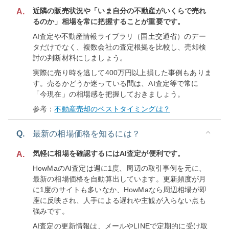
近隣の販売状況や「いま自分の不動産がいくらで売れ
A.
るのか」相場を常に把握することが重要です。
AI査定や不動産情報ライブラリ（国土交通省）のデー
タだけでなく、複数会社の査定根拠を比較し、売却検
討の判断材料にしましょう。
実際に売り時を逃して400万円以上損した事例もありま
す。売るかどうか迷っている間は、AI査定等で常に
「今現在」の相場感を把握しておきましょう。
参考：
不動産売却のベストタイミングは？
Q.
最新の相場価格を知るには？
気軽に相場を確認するにはAI査定が便利です。
A.
HowMaのAI査定は週に1度、周辺の取引事例を元に、
最新の相場価格を自動算出しています。更新頻度が月
に1度のサイトも多いなか、HowMaなら周辺相場が即
座に反映され、人手による遅れや主観が入らない点も
強みです。
AI査定の更新情報は、メールやLINEで定期的に受け取