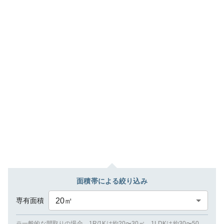
面積帯による絞り込み
専有面積
20
㎡
※一般的な間取りの場合、1R/1Kは約20〜30㎡、1LDKは約30〜50