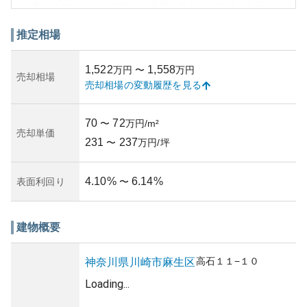
公園、スーパーなどの施設が充実しており、生活に必要な
利便性を提供しています。
「アイル イムーブル百合ヶ丘」の外観は手入れが行き届い
推定相場
ており、一般的なレジデンシャル建築スタイルを持ってい
ます。所有者にとっての資産性においては、神奈川県内の
1,522
1,558
万円
〜
万円
人気エリアであるため、中長期的な値下がりリスクは低め
売却相場
売却相場の変動履歴を見る
ですが、市場状況には影響されます。管理状況によって
は、共用部分の美観や日常の維持状態が資産性に寄与しま
すが、具体的な管理評判については調査が必要です。
70
72
〜
万円/m²
加えて、市場価値や賃料履歴も、購入・売却を検討する上
売却単価
231
237
で重要な指標となります。また、所有リスクについては、
〜
万円/坪
地震や火災等の自然災害リスクや経年による劣化に対する
保険やメンテナンス計画の整備が必要です。全体として、
4.10
%
6.14
%
表面利回り
〜
「アイル イムーブル百合ヶ丘」は、静かな住環境が魅力の
物件です。
建物概要
高石
１１−１０
神奈川県
川崎市麻生区
Loading...