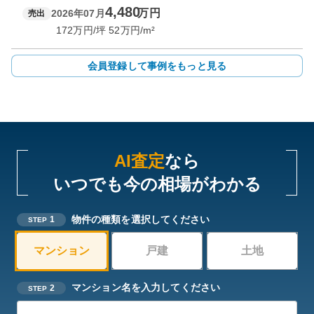
4,480
万円
2026年07月
売出
172
万円/坪
52
万円/m²
会員登録して事例をもっと見る
AI査定
なら
いつでも今の相場がわかる
物件の種類を選択してください
1
STEP
マンション
戸建
土地
マンション名を入力してください
2
STEP