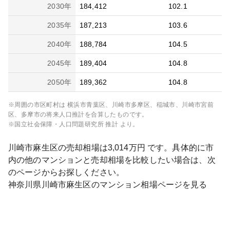
2030
年
184,412
102.1
2035
年
187,213
103.6
2040
年
188,784
104.5
2045
年
189,404
104.8
2050
年
189,362
104.8
※周囲の市区町村は
横浜市青葉区、川崎市多摩区、稲城市、川崎市宮前
区、多摩市
の将来人口推計を合算したものです。
※国立社会保障・人口問題研究所 推計 より。
川崎市麻生区
の売却相場は
3,014
万円 です。具体的に市
内の他のマンションと売却相場を比較したい場合は、次
のページからお探しください。
神奈川県
川崎市麻生区
のマンション相場ページを見る