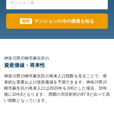
マンションの今の価格を知る
無料
神奈川県川崎市麻生区の
資産価値・将来性
神奈川県
川崎市麻生区
の将来人口指数を見ることで、将
来的な需要および資産価値を予測できます。
神奈川県
川
崎市麻生区
の将来人口は
2020
年を100とした場合、30年
後に
104.8
となります。
周囲の市区町村の
97.9
と比べて
高
い
指数となっています。