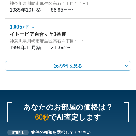
神奈川県川崎市麻生区高石４丁目１４−１
1985年10月
築
68.85㎡〜
1,005
万円
〜
イトーピア百合ヶ丘1番館
神奈川県川崎市麻生区高石４丁目１−１
1994年11月
築
21.3㎡〜
次の5件を見る
あなたのお部屋の価格は？
60
でAI査定します
秒
物件の種類を選択してください
1
STEP