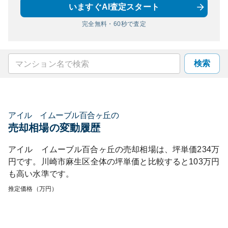
いますぐAI査定スタート
完全無料・60秒で査定
検索
アイル イムーブル百合ヶ丘
の
売却相場の変動履歴
アイル イムーブル百合ヶ丘
の売却相場は、坪単価
234
万
円です。
川崎市麻生区
全体の坪単価と比較すると
103
万円
も
高い
水準です。
推定価格（万円）