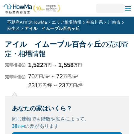
不動産AI査定HowMa
エリア相場情報
神奈川県
川崎市
麻生区
アイル イムーブル百合ヶ丘
アイル イムーブル百合ヶ丘
の売却査
定・相場情報
1,522
1,558
万円
～
万円
売却相場
70
72
万円/m²
～
万円/m²
売却単価
231
237
万円/坪
～
万円/坪
あなたの家はいくら？
同じ建物でも階数や広さによって、
36
の
差があります
万円