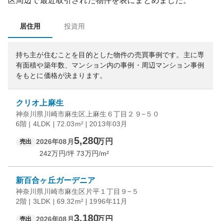
区
周辺で最近取引された物件を表にまとめました。
居住用
投資用
持ち主が住むことを目的とした物件の売買事例です。
主に専
有面積や築年数、マンション内の事例・周辺マンション事例
をもとに価格が決まります。
クリオ上麻生
神奈川県川崎市麻生区上麻生６丁目２９−５０
6階 | 4LDK | 72.03m² | 2013年03月
5,280
万円
2026年08月
売出
242
万円/坪
73
万円/m²
新百合ヶ丘ガーデニア
神奈川県川崎市麻生区片平１丁目９−５
2階 | 3LDK | 69.32m² | 1996年11月
3,180
万円
2026年08月
売出