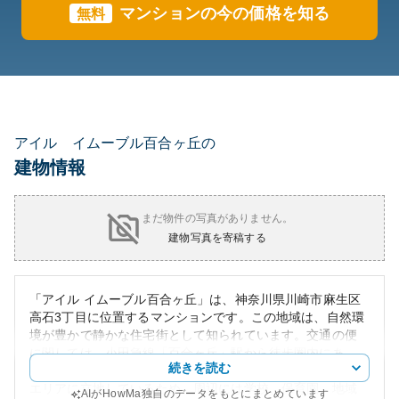
マンションの今の価格を知る
無料
アイル イムーブル百合ヶ丘の
建物情報
まだ物件の写真がありません。
建物写真を寄稿する
「アイル イムーブル百合ヶ丘」は、神奈川県川崎市麻生区
高石3丁目に位置するマンションです。この地域は、自然環
境が豊かで静かな住宅街として知られています。交通の便
に関しては、小田急線「百合ヶ丘」駅から徒歩圏内にあ
続きを読む
り、都心へのアクセスも良好です。ファミリー層に人気の
エリアに立地しているため、周辺には学校、保育園、地域
AIがHowMa独自のデータをもとにまとめています